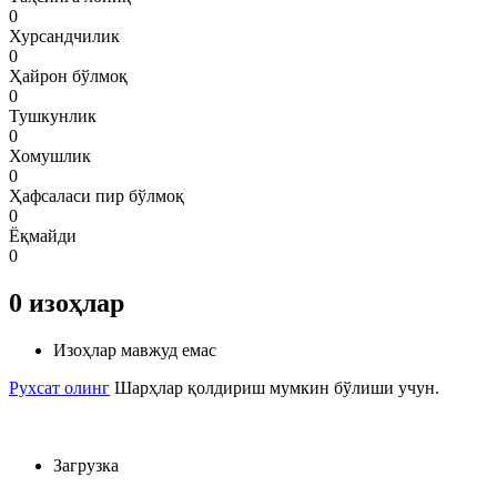
0
Хурсандчилик
0
Ҳайрон бўлмоқ
0
Тушкунлик
0
Хомушлик
0
Ҳафсаласи пир бўлмоқ
0
Ёқмайди
0
0
изоҳлар
Изоҳлар мавжуд емас
Рухсат олинг
Шарҳлар қолдириш мумкин бўлиши учун.
Загрузка