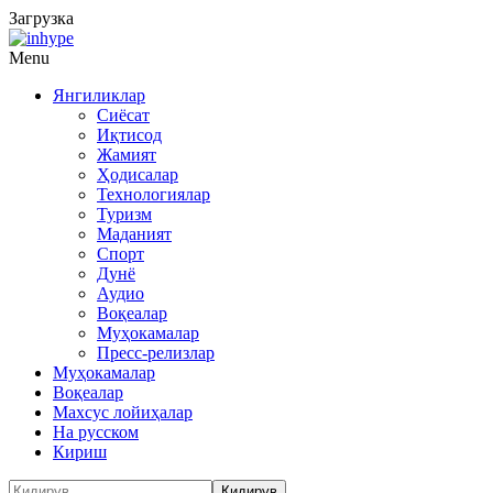
Загрузка
Menu
Янгиликлар
Сиёсат
Иқтисод
Жамият
Ҳодисалар
Технологиялар
Туризм
Маданият
Спорт
Дунё
Аудио
Воқеалар
Муҳокамалар
Пресс-релизлар
Муҳокамалар
Воқеалар
Махсус лойиҳалар
На русском
Кириш