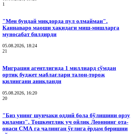
1
"Мен бундай миқдорда пул олмайман".
Каннаваро маоши ҳақидаги миш-мишларга
муносабат билдирди
05.08.2026, 18:24
21
Миграция агентлигида 1 миллиард сўмдан
ортиқ буджет маблағлари талон-торож
қилингани аниқланди
05.08.2026, 16:20
20
"Биз унинг шунчаки оддий бола бўлишини орзу
қиламиз". Тошкентлик уч ойлик Леоннинг ота-
онаси СМА га чалинган ўғлига ёрдам беришни