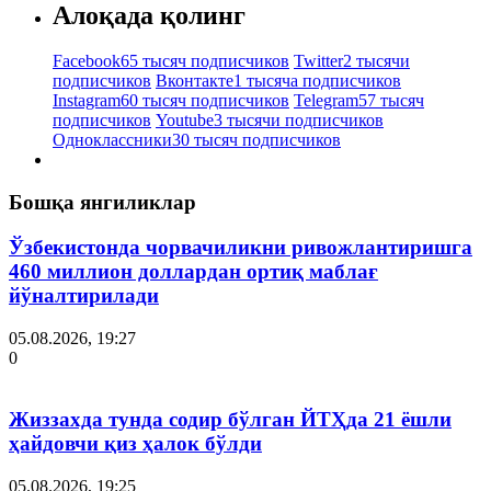
Алоқада қолинг
Facebook
65 тысяч подписчиков
Twitter
2 тысячи
подписчиков
Вконтакте
1 тысяча подписчиков
Instagram
60 тысяч подписчиков
Telegram
57 тысяч
подписчиков
Youtube
3 тысячи подписчиков
Одноклассники
30 тысяч подписчиков
Бошқа янгиликлар
Ўзбекистонда чорвачиликни ривожлантиришга
460 миллион доллардан ортиқ маблағ
йўналтирилади
05.08.2026, 19:27
0
Жиззахда тунда содир бўлган ЙТҲда 21 ёшли
ҳайдовчи қиз ҳалок бўлди
05.08.2026, 19:25