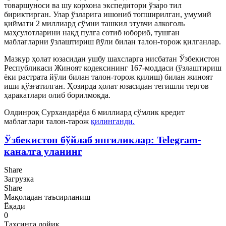
товаршуноси ва шу корхона экспедитори ўзаро тил
бириктирган. Улар ўзларига ишониб топширилган, умумий
қиймати 2 миллиард сўмни ташкил этувчи алкоголь
маҳсулотларини нақд пулга сотиб юбориб, тушган
маблағларни ўзлаштириш йўли билан талон-торож қилганлар.
Мазкур ҳолат юзасидан ушбу шахсларга нисбатан Ўзбекистон
Республикаси Жиноят кодексининг 167-моддаси (ўзлаштириш
ёки растрата йўли билан талон-торож қилиш) билан жиноят
иши қўзғатилган. Ҳозирда ҳолат юзасидан тегишли тергов
ҳаракатлари олиб борилмоқда.
Олдинроқ Сурхандарёда 6 миллиард сўмлик кредит
маблағлари талон-тарож
қилинганди.
Ўзбекистон бўйлаб янгиликлар: Telegram-
каналга уланинг
Share
Загрузка
Share
Мақоладан таъсирланиш
Ёқади
0
Таҳсинга лойиқ