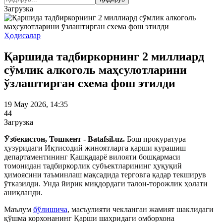
Загрузка
Ҳодисалар
Қаршида тадбиркорнинг 2 миллиард
сўмлик алкоголь маҳсулотларини
ўзлаштирган схема фош этилди
19 May 2026, 14:35
44
Загрузка
Ўзбекистон, Тошкент - Batafsil.uz.
Бош прокуратура
ҳузуридаги Иқтисодий жиноятларга қарши курашиш
департаментининг Қашқадарё вилояти бошқармаси
томонидан тадбиркорлик субъектларининг ҳуқуқий
ҳимоясини таъминлаш мақсадида терговга қадар текширув
ўтказилди. Унда йирик миқдордаги талон-торожлик ҳолати
аниқланди.
Маълум
бўлишича
, масъулияти чекланган жамият шаклидаги
қўшма корхонанинг Қарши шаҳридаги омборхона