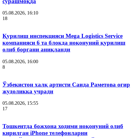
сўрашмоқда
05.08.2026, 16:10
18
Қурилиш инспекцияси Мega Logistics Service
компанияси 6 та блокда ноқонуний қурилиш
олиб боргани аниқланди
05.08.2026, 16:00
8
Ўзбекистон халқ артисти Саида Раметова оғир
жудоликка учради
05.08.2026, 15:55
17
Тошкентда божхона ходими ноқонуний олиб
кирилган iPhone телефонларни