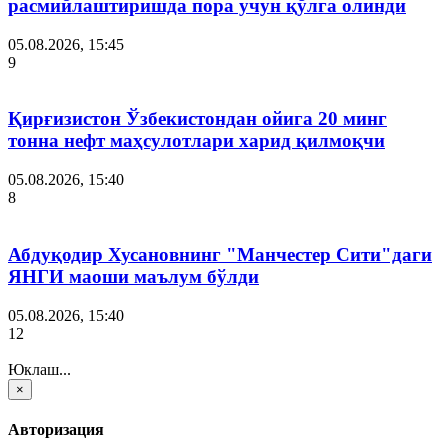
расмийлаштиришда пора учун қўлга олинди
05.08.2026, 15:45
9
Қирғизистон Ўзбекистондан ойига 20 минг
тонна нефт маҳсулотлари харид қилмоқчи
05.08.2026, 15:40
8
Абдуқодир Хусановнинг "Манчестер Сити"даги
ЯНГИ маоши маълум бўлди
05.08.2026, 15:40
12
Юклаш...
×
Авторизация