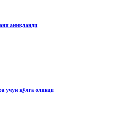
гани аниқланди
а учун қўлга олинди