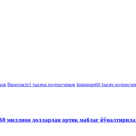
ков
Вконтакте
1 тысяча подписчиков
Instagram
60 тысяч подписчи
60 миллион доллардан ортиқ маблағ йўналтирила