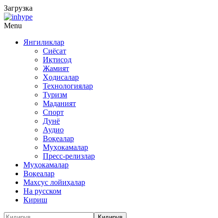
Загрузка
Menu
Янгиликлар
Сиёсат
Иқтисод
Жамият
Ҳодисалар
Технологиялар
Туризм
Маданият
Спорт
Дунё
Аудио
Воқеалар
Муҳокамалар
Пресс-релизлар
Муҳокамалар
Воқеалар
Махсус лойиҳалар
На русском
Кириш