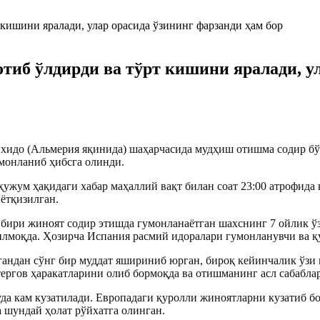
тиб ўлдирди ва тўрт кишини яралади, у
хидо (Альмерия яқинида) шаҳарчасида мудҳиш отишма содир б
монланиб ҳибсга олинди.
ужум ҳақидаги хабар маҳаллий вақт билан соат 23:00 атрофида
ётқизилган.
ри жиноят содир этишда гумонланаётган шахснинг 7 ойлик ўз ф
тилмоқда. Ҳозирча Испания расмий идоралари гумонланувчи ва 
тгандан сўнг бир муддат яшириниб юрган, бироқ кейинчалик ўзи
ергов ҳаракатларини олиб бормоқда ва отишманинг асл сабабла
 кам кузатилади. Европадаги қуролли жиноятларни кузатиб бору
а шундай ҳолат рўйхатга олинган.