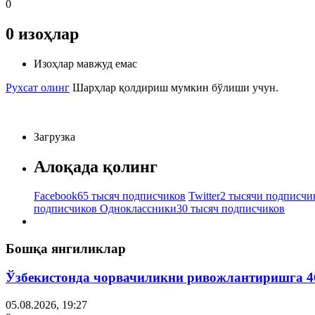
0
0
изоҳлар
Изоҳлар мавжуд емас
Рухсат олинг
Шарҳлар қолдириш мумкин бўлиши учун.
Загрузка
Алоқада қолинг
Facebook
65 тысяч подписчиков
Twitter
2 тысячи подписчи
подписчиков
Одноклассники
30 тысяч подписчиков
Бошқа янгиликлар
Ўзбекистонда чорвачиликни ривожлантиришга 4
05.08.2026, 19:27