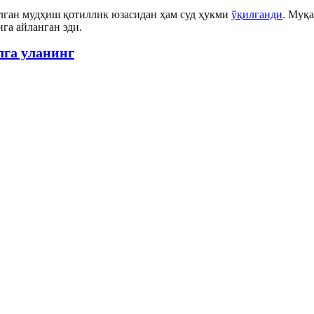
лган мудҳиш қотиллик юзасидан ҳам суд ҳукми
ўқилганди
. Муқ
га айланган эди.
лга уланинг