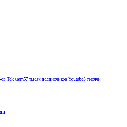
ков
Telegram
57 тысяч подписчиков
Youtube
3 тысячи
ди