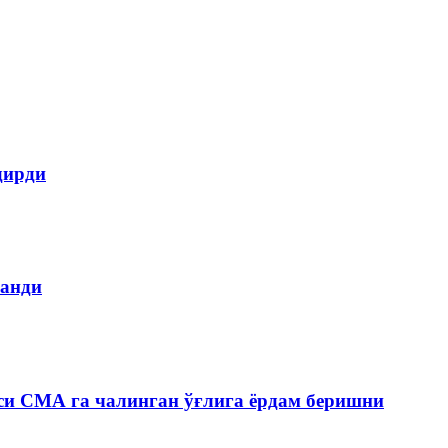
дирди
ланди
си СМА га чалинган ўғлига ёрдам беришни