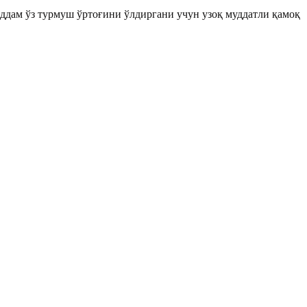
аддам ўз турмуш ўртоғини ўлдиргани учун узоқ муддатли қамоқ