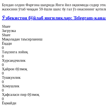
Бундан олдин Фарғона шаҳрида Янги йил оқшомида содир эти
жазосини ўтаб чиққан 59 ёшли шахс бу гал ўз онасининг қотили
Ўзбекистон бўйлаб янгиликлар: Telegram-кана
Share
Загрузка
Share
Мақоладан таъсирланиш
Ёқади
0
Таҳсинга лойиқ
0
Хурсандчилик
0
Ҳайрон бўлмоқ
0
Тушкунлик
0
Хомушлик
0
Ҳафсаласи пир бўлмоқ
0
Ёқмайди