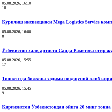
05.08.2026, 16:10
18
Қурилиш инспекцияси Мega Logistics Service ко
05.08.2026, 16:00
8
Ўзбекистон халқ артисти Саида Раметова оғир ж
05.08.2026, 15:55
17
Тошкентда божхона ходими ноқонуний олиб кири
05.08.2026, 15:45
9
Қирғизистон Ўзбекистондан ойига 20 минг тонна