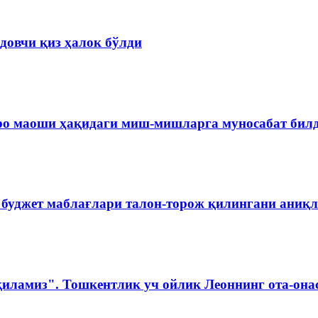
довчи қиз ҳалок бўлди
ро маоши ҳақидаги миш-мишларга муносабат бил
 буджет маблағлари талон-торож қилингани аниқ
қиламиз". Тошкентлик уч ойлик Леоннинг ота-она