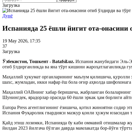
Загрузка
Дунё
Испанияда 25 ёшли йигит ота-онасини о
19 May 2026, 17:35
37
Загрузка
Ўзбекистон, Тошкент - Batafsil.uz.
Испания жанубидаги Эль-Э
отиб ўлдирганликда ва яна тўрт кишини жароҳатлаганликда гу
Маҳаллий ҳукумат органларининг маълум қилишича, қуролли ҳ
шахс, жумладан, икки нафар ёш бола оғир аҳволда шифохонага 
Маҳаллий ОАВнинг хабар беришича, жабрланган болаларнинг би
Шунингдек, ярадорлар орасида 60 ёшли эркак ҳам борлиги ай
Europa Press агентлигининг ёзишича, қотил жиноятни содир э
Испания Фуқаролик гвардияси мазкур қонли ҳужум юзасидан т
Қайд этиш лозимки, Испанияда бу каби оммавий отишмалар жуда
йилдан 2023 йилгача бўлган даврда мамлакатда бор-йўғи тўртт