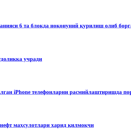
мпанияси 6 та блокда ноқонуний қурилиш олиб бор
удоликка учради
лган iPhone телефонларни расмийлаштиришда пор
 нефт маҳсулотлари харид қилмоқчи