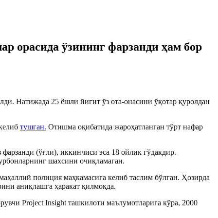
лар орасида ўзининг фарзанди ҳам бор
ўлди.
Натижада 25 ёшли йигит ўз ота-онасини ўқотар қуролдан
 келиб
тушган.
Отишма оқибатида жароҳатланган тўрт нафар
арзанди (ўғли), иккинчиси эса 18 ойлик гўдакдир.
қурбонларнинг шахсини очиқламаган.
 маҳаллий полиция маҳкамасига келиб таслим бўлган. Ҳозирда
рини аниқлашга ҳаракат қилмоқда.
вчи Project Insight ташкилоти маълумотларига кўра, 2000