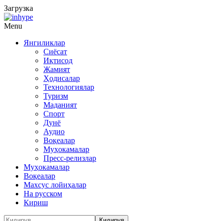
Загрузка
Menu
Янгиликлар
Сиёсат
Иқтисод
Жамият
Ҳодисалар
Технологиялар
Туризм
Маданият
Спорт
Дунё
Аудио
Воқеалар
Муҳокамалар
Пресс-релизлар
Муҳокамалар
Воқеалар
Махсус лойиҳалар
На русском
Кириш