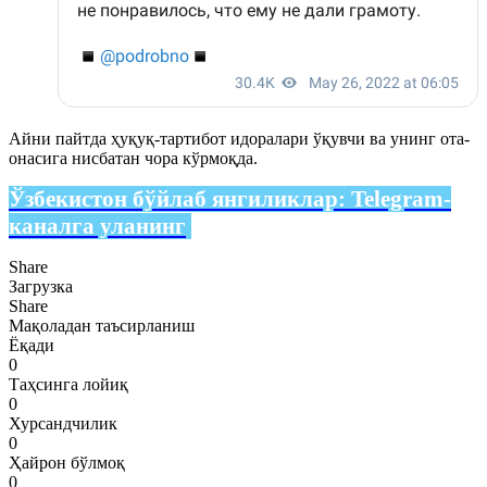
Айни пайтда ҳуқуқ-тартибот идоралари ўқувчи ва унинг ота-
онасига нисбатан чора кўрмоқда.
Ўзбекистон бўйлаб янгиликлар:
Telegram-
каналга уланинг
Share
Загрузка
Share
Мақоладан таъсирланиш
Ёқади
0
Таҳсинга лойиқ
0
Хурсандчилик
0
Ҳайрон бўлмоқ
0