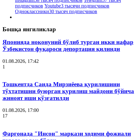
Instagram
58 тысяч подписчиков
Telegram
57 тысяч
подписчиков
Youtube
3 тысячи подписчиков
Одноклассники
30 тысяч подписчиков
Бошқа янгиликлар
Японияда ноқонуний бўлиб турган икки нафар
Ўзбекистон фуқароси депортация қилинди
01.08.2026, 17:42
1
Тошкентда Саида Мирзиёева қурилишини
тўхтатишни буюрган қурилиш майдони бўйича
жиноят иши қўзғатилди
01.08.2026, 17:00
17
Фарғонада "Инсон" маркази ходими фожиали