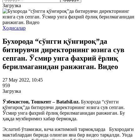
Загрузка
Ҳодисалар
Бухорода “сўнгги қўнғироқ”да
битирувчи директорнинг юзига сув
сепган. Ўсмир унга фахрий ёрлиқ
берилмаганидан ранжиган. Видео
27 May 2022, 10:45
959
Загрузка
Ўзбекистон, Тошкент – Batafsil.uz.
Бухорода “сўнгги
қўнғироқ”да битирувчи директорнинг юзига сув сепган.
Ўсмир унга фахрий ёрлиқ берилмаганидан ранжиган. Бу
ҳақда мухбиримиз хабар бермоқда.
Эслатиб ўтамизки, кеча ижтимоий тармоқларда Бухородаги
мактаблардан бирида олинган яна бир видео тарқалди. Унда