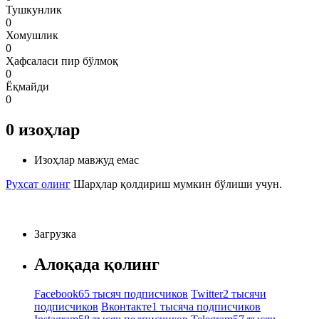
Тушкунлик
0
Хомушлик
0
Ҳафсаласи пир бўлмоқ
0
Ёқмайди
0
0
изоҳлар
Изоҳлар мавжуд емас
Рухсат олинг
Шарҳлар қолдириш мумкин бўлиши учун.
Загрузка
Алоқада қолинг
Facebook
65 тысяч подписчиков
Twitter
2 тысячи
подписчиков
Вконтакте
1 тысяча подписчиков