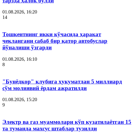
тарзда ҳалок бўлди
01.08.2026, 16:20
14
Тошкентнинг икки кўчасида ҳаракат
чеклангани сабаб бир қатор автобуслар
йўналиши ўзгарди
01.08.2026, 16:10
8
"Бунёдкор" клубига ҳукуматдан 5 миллиард
сўм молиявий ёрдам ажратилди
01.08.2026, 15:20
9
Электр ва газ муаммолари кўп кузатилаётган 15
та туманда махсус штаблар тузилди