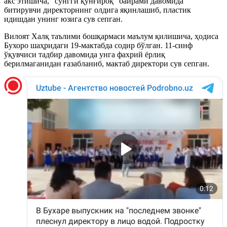
акс этишича, “сўнгги қўнғироқ” байрами давомида
битирувчи директорнинг олдига яқинлашиб, пластик
идишдан унинг юзига сув сепган.
Вилоят Халқ таълими бошқармаси маълум қилишича, ҳодиса
Бухоро шаҳридаги 19-мактабда содир бўлган. 11-синф
ўқувчиси тадбир давомида унга фахрий ёрлиқ
берилмаганидан ғазабланиб, мактаб директори сув сепган.