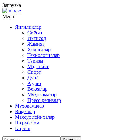
Загрузка
Menu
Янгиликлар
Сиёсат
Иқтисод
Жамият
Ҳодисалар
Технологиялар
Туризм
Маданият
Спорт
Дунё
Аудио
Воқеалар
Муҳокамалар
Пресс-релизлар
Муҳокамалар
Воқеалар
Махсус лойиҳалар
На русском
Кириш