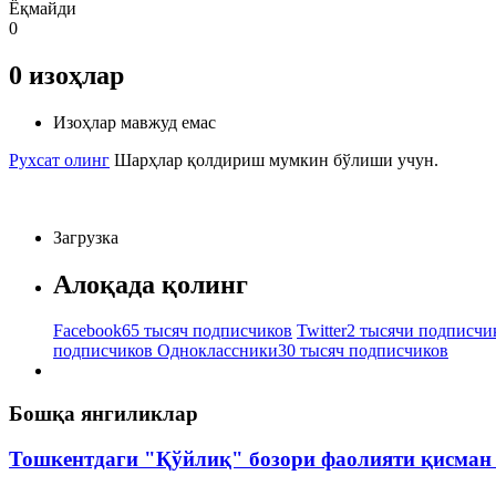
Ёқмайди
0
0
изоҳлар
Изоҳлар мавжуд емас
Рухсат олинг
Шарҳлар қолдириш мумкин бўлиши учун.
Загрузка
Алоқада қолинг
Facebook
65 тысяч подписчиков
Twitter
2 тысячи подписчи
подписчиков
Одноклассники
30 тысяч подписчиков
Бошқа янгиликлар
Тошкентдаги "Қўйлиқ" бозори фаолияти қисман