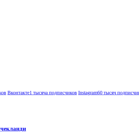
ков
Вконтакте
1 тысяча подписчиков
Instagram
60 тысяч подписчи
 чекланди