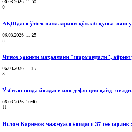
06.08.2026, 11:50
0
АҚШдаги ўзбек оилаларини қўллаб-қувватлаш у
06.08.2026, 11:25
8
Чиноз ҳокими маҳаллани "шармандали", айрим у
06.08.2026, 11:15
8
Ўзбекистонда йилдаги илк дефляция қайд этилди
06.08.2026, 10:40
11
Ислом Каримов мажмуаси ёнидаги 37 гектарлик 