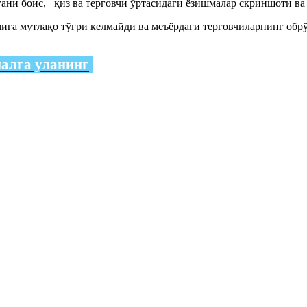
лгани боис, қиз ва терговчи ўртасидаги ёзишмалар скриншоти 
ига мутлақо тўғри келмайди ва меъёрдаги терговчиларнинг обрў
налга уланинг