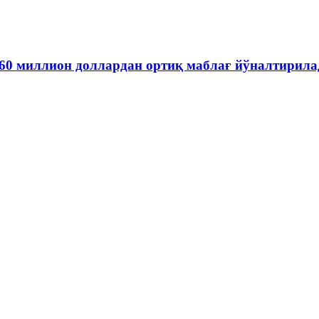
60 миллион доллардан ортиқ маблағ йўналтирила