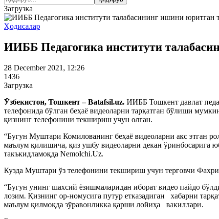
Загрузка
Ҳодисалар
ИИББ Педагогика институти талабасин
28 December 2021, 12:26
1436
Загрузка
Ўзбекистон, Тошкент – Batafsil.uz.
ИИББ Тошкент давлат педа
телефонида бўлган беҳаё видеоларни тарқатган бўлиши мумки
қизнинг телефонини текшириш учун олган.
“Бугун Муштари Комилованинг беҳаё видеоларни акс этган ро
маълум қилишича, қиз ушбу видеоларни декан ўринбосарига юб
такъкидламоқда Nemolchi.Uz.
Кузда Муштари ўз телефонини текшириш учун терговчи Фахри
“Бугун унинг шахсий ёзишмаларидан иборат видео пайдо бўл
лозим. Қизнинг ор-номусига путур етказадиган хабарни тарқ
маълум қилмоқда зўравонликка қарши лойиҳа вакиллари.