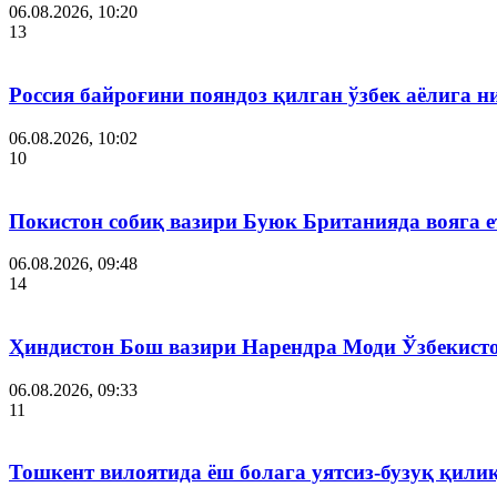
06.08.2026, 10:20
13
Россия байроғини пояндоз қилган ўзбек аёлига 
06.08.2026, 10:02
10
Покистон собиқ вазири Буюк Британияда вояга 
06.08.2026, 09:48
14
Ҳиндистон Бош вазири Нарендра Моди Ўзбекист
06.08.2026, 09:33
11
Тошкент вилоятида ёш болага уятсиз-бузуқ қили