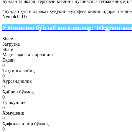
Бундан ташқари, терговчи қизнинг дугонасига тегажоғлиқ қи
“Бундай ҳатти-ҳаракат ҳуқуқни муҳофаза қилиш идораси ходим
Nemolchi.Uz.
Ўзбекистон бўйлаб янгиликлар:
Telegram-ка
Share
Загрузка
Share
Мақоладан таъсирланиш
Ёқади
0
Таҳсинга лойиқ
0
Хурсандчилик
0
Ҳайрон бўлмоқ
0
Тушкунлик
0
Хомушлик
0
Ҳафсаласи пир бўлмоқ
0