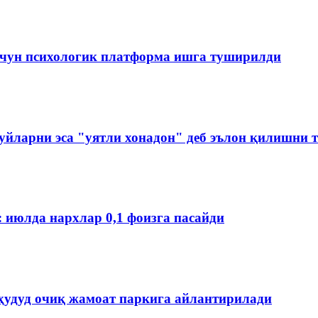
чун психологик платформа ишга туширилди
йларни эса "уятли хонадон" деб эълон қилишни 
: июлда нархлар 0,1 фоизга пасайди
ҳудуд очиқ жамоат паркига айлантирилади