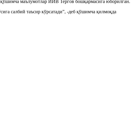
ва қўшимча маълумотлар ИИВ Тергов бошқармасига юборилган.
сига салбий таъсир кўрсатади”, -деб қўшимча қилмоқда