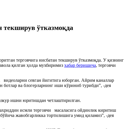
н текширув ўтказмоқда
итган терговчига нисбатан текширув ўтказмоқда. У қизнинг
ҳавола қилган ҳолда мухбиримиз
хабар беришича
, терговчи
а видеоларни севган йигитига юборган. Айрим каналлар
 ботлар ва блогерларнинг иши кўриниб турибди”, -дея
азкур ишни юритишдан четлаштирилган.
 Фахриддин исмли терговчи масаласига ойдинлик киритиш
 бўйича жавобгарликка тортилишига умид қиламиз”, -дея