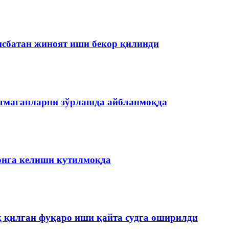
нисбатан жиноят иши бекор қилинди
етмаганларни зўрлашда айбланмоқда
онга келиши кутилмоқда
қ қилган фуқаро иши қайта судга оширилди