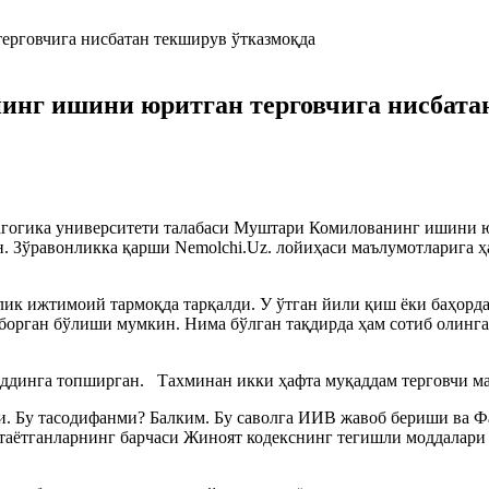
инг ишини юритган терговчига нисбата
гогика университети талабаси Муштари Комилованинг ишини юр
н. Зўравонликка қарши Nemolchi.Uz. лойиҳаси маълумотларига 
лик ижтимоий тармоқда тарқалди. У ўтган йили қиш ёки баҳорд
орган бўлиши мумкин. Нима бўлган тақдирда ҳам сотиб олинган
ддинга топширган. Тахминан икки ҳафта муқаддам терговчи м
ди. Бу тасодифанми? Балким. Бу саволга ИИВ жавоб бериши ва
атаётганларнинг барчаси Жиноят кодекснинг тегишли моддалари