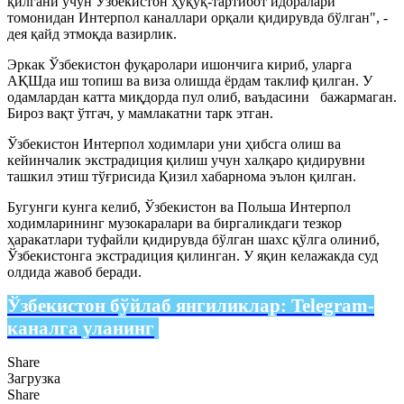
қилгани учун Ўзбекистон ҳуқуқ-тартибот идоралари
томонидан Интерпол каналлари орқали қидирувда бўлган", -
дея қайд этмоқда вазирлик.
Эркак Ўзбекистон фуқаролари ишончига кириб, уларга
АҚШда иш топиш ва виза олишда ёрдам таклиф қилган. У
одамлардан катта миқдорда пул олиб, ваъдасини бажармаган.
Бироз вақт ўтгач, у мамлакатни тарк этган.
Ўзбекистон Интерпол ходимлари уни ҳибсга олиш ва
кейинчалик экстрадиция қилиш учун халқаро қидирувни
ташкил этиш тўғрисида Қизил хабарнома эълон қилган.
Бугунги кунга келиб, Ўзбекистон ва Польша Интерпол
ходимларининг музокаралари ва биргаликдаги тезкор
ҳаракатлари туфайли қидирувда бўлган шахс қўлга олиниб,
Ўзбекистонга экстрадиция қилинган. У яқин келажакда суд
олдида жавоб беради.
Ўзбекистон бўйлаб янгиликлар:
Telegram-
каналга уланинг
Share
Загрузка
Share