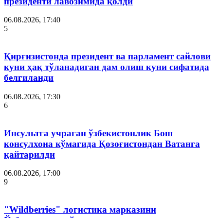
президенти лавозимида қолди
06.08.2026, 17:40
5
Қирғизистонда президент ва парламент сайлови
куни ҳақ тўланадиган дам олиш куни сифатида
белгиланди
06.08.2026, 17:30
6
Инсультга учраган ўзбекистонлик Бош
консулхона кўмагида Қозоғистондан Ватанга
қайтарилди
06.08.2026, 17:00
9
"Wildberries" логистика марказини