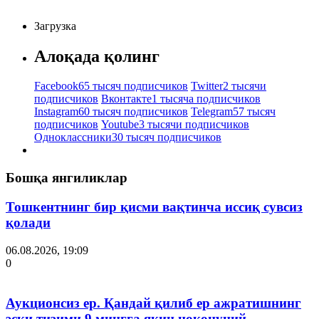
Загрузка
Алоқада қолинг
Facebook
65 тысяч подписчиков
Twitter
2 тысячи
подписчиков
Вконтакте
1 тысяча подписчиков
Instagram
60 тысяч подписчиков
Telegram
57 тысяч
подписчиков
Youtube
3 тысячи подписчиков
Одноклассники
30 тысяч подписчиков
Бошқа янгиликлар
Тошкентнинг бир қисми вақтинча иссиқ сувсиз
қолади
06.08.2026, 19:09
0
Аукционсиз ер. Қандай қилиб ер ажратишнинг
эски тизими 9 мингга яқин ноқонуний