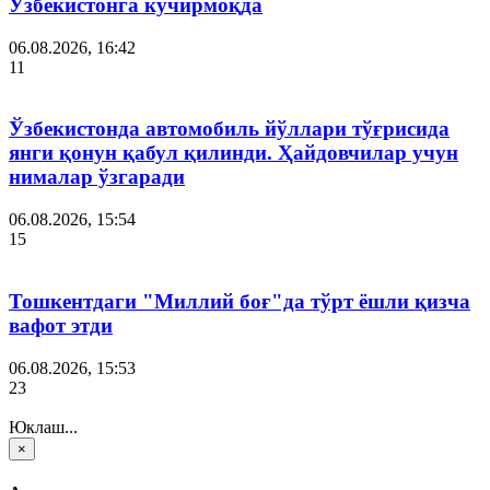
Ўзбекистонга кўчирмоқда
06.08.2026, 16:42
11
Ўзбекистонда автомобиль йўллари тўғрисида
янги қонун қабул қилинди. Ҳайдовчилар учун
нималар ўзгаради
06.08.2026, 15:54
15
Тошкентдаги "Миллий боғ"да тўрт ёшли қизча
вафот этди
06.08.2026, 15:53
23
Юклаш...
×