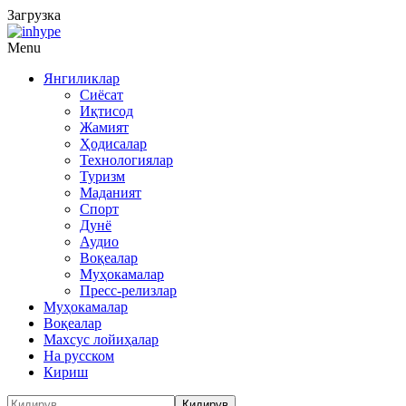
Загрузка
Menu
Янгиликлар
Сиёсат
Иқтисод
Жамият
Ҳодисалар
Технологиялар
Туризм
Маданият
Спорт
Дунё
Аудио
Воқеалар
Муҳокамалар
Пресс-релизлар
Муҳокамалар
Воқеалар
Махсус лойиҳалар
На русском
Кириш