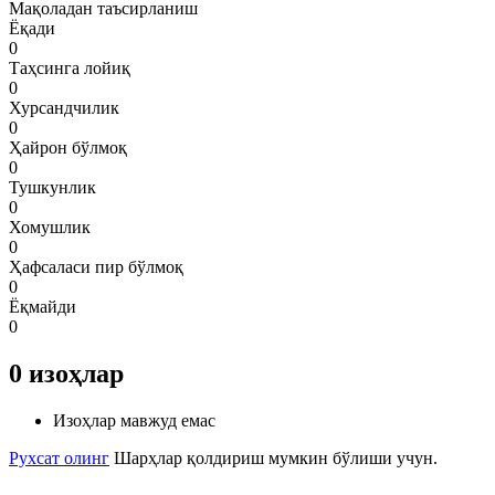
Мақоладан таъсирланиш
Ёқади
0
Таҳсинга лойиқ
0
Хурсандчилик
0
Ҳайрон бўлмоқ
0
Тушкунлик
0
Хомушлик
0
Ҳафсаласи пир бўлмоқ
0
Ёқмайди
0
0
изоҳлар
Изоҳлар мавжуд емас
Рухсат олинг
Шарҳлар қолдириш мумкин бўлиши учун.