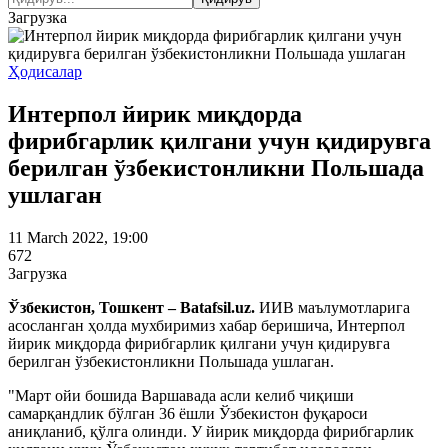
Загрузка
Ҳодисалар
Интерпол йирик миқдорда
фирибгарлик қилгани учун қидирувга
берилган ўзбекистонликни Польшада
ушлаган
11 March 2022, 19:00
672
Загрузка
Ўзбекистон, Тошкент – Batafsil.uz.
ИИВ маълумотларига
асосланган ҳолда мухбиримиз хабар беришича, Интерпол
йирик миқдорда фирибгарлик қилгани учун қидирувга
берилган ўзбекистонликни Польшада ушлаган.
"Март ойи бошида Варшавада асли келиб чиқиши
самарқандлик бўлган 36 ёшли Ўзбекистон фуқароси
аниқланиб, қўлга олинди. У йирик миқдорда фирибгарлик