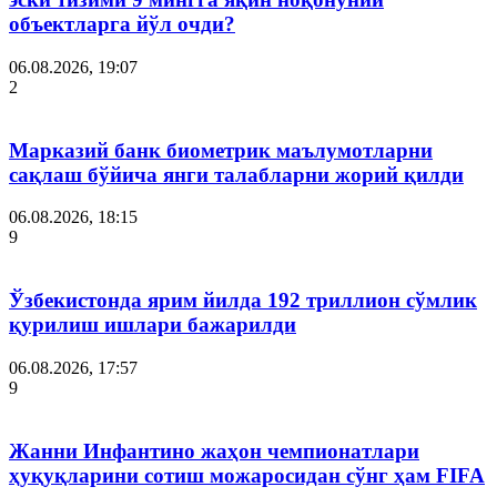
объектларга йўл очди?
06.08.2026, 19:07
2
Марказий банк биометрик маълумотларни
сақлаш бўйича янги талабларни жорий қилди
06.08.2026, 18:15
9
Ўзбекистонда ярим йилда 192 триллион сўмлик
қурилиш ишлари бажарилди
06.08.2026, 17:57
9
Жанни Инфантино жаҳон чемпионатлари
ҳуқуқларини сотиш можаросидан сўнг ҳам FIFA