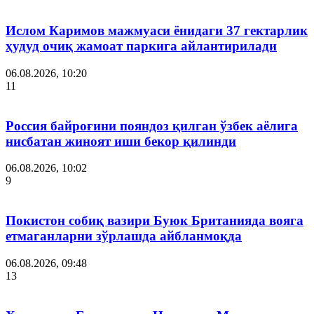
Ислом Каримов мажмуаси ёнидаги 37 гектарлик
ҳудуд очиқ жамоат паркига айлантирилади
06.08.2026, 10:20
11
Россия байроғини пояндоз қилган ўзбек аёлига
нисбатан жиноят иши бекор қилинди
06.08.2026, 10:02
9
Покистон собиқ вазири Буюк Британияда вояга
етмаганларни зўрлашда айбланмоқда
06.08.2026, 09:48
13