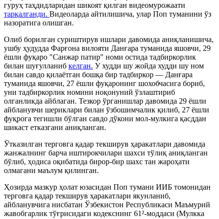
гуруҳ таҳдидларидан шикоят қилган видеомурожаати
тарқалганди.
Видеоларда айтилишича, улар Поп туманини ўз
назоратига олишган.
Олиб борилган суриштирув ишлари давомида аниқланишича,
ушбу ҳудудда Фарғона вилояти Данғара туманида яшовчи, 29
ёшли фуқаро "Санжар патир" номи остида тадбиркорлик
билан шуғулланиб
келган.
У худди шу жойда худди шу ном
билан савдо қилаётган бошқа бир тадбиркор — Данғара
туманида яшовчи, 27 ёшли фуқаронинг шохобчасига бориб,
уни тадбиркорлик номини ноқонуний ўзлаштириб
олганликда айблаган. Тезкор ўрганишлар давомида 29 ёшли
айбланувчи шериклари билан ўзбошимчалик қилиб, 27 ёшли
фуқрога тегишли бўлган савдо дўкони мол-мулкига қасддан
шикаст етказгани аниқланган.
Ўтказилган терговга қадар текширув ҳаракатлари давомида
жанжалнинг барча иштирокчилари шахси тўлиқ аниқланган
бўлиб, ҳодиса оқибатида бирор-бир шахс тан жароҳати
олмагани маълум қилинган.
Ҳозирда мазкур ҳолат юзасидан Поп тумани ИИБ томонидан
терговга қадар текширув ҳаракатлари якунланиб,
айбланувчига нисбатан Ўзбекистон Республикаси Маъмурий
жавобгарлик тўғрисидаги кодекснинг 61²-моддаси (Мулкка