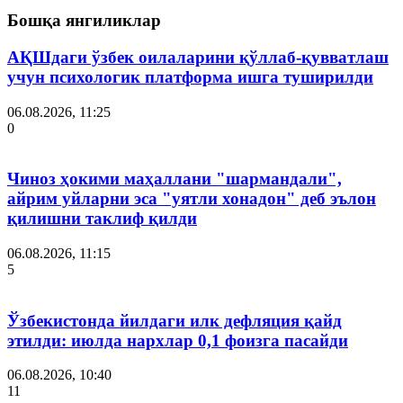
Бошқа янгиликлар
АҚШдаги ўзбек оилаларини қўллаб-қувватлаш
учун психологик платформа ишга туширилди
06.08.2026, 11:25
0
Чиноз ҳокими маҳаллани "шармандали",
айрим уйларни эса "уятли хонадон" деб эълон
қилишни таклиф қилди
06.08.2026, 11:15
5
Ўзбекистонда йилдаги илк дефляция қайд
этилди: июлда нархлар 0,1 фоизга пасайди
06.08.2026, 10:40
11