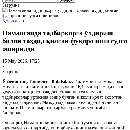
Загрузка
Ҳодисалар
Наманганда тадбиркорга ўлдириш
билан таҳдид қилган фуқаро иши судга
оширилди
15 May 2026, 17:25
71
Загрузка
Ўзбекистон, Тошкент - Batafsil.uz.
Ижтимоий тармоқларда
Наманган вилоятининг Поп тумани "Қўшминор" маҳалласи
ҳудудида патир нон савдоси билан шуғулланувчи
тадбиркорлар ўртасида содир бўлган низоли ҳолат акс этган
видеолар тарқалди. Мазкур мурожаат юзасидан Наманган
вилояти Ички ишлар бошқармаси расмий муносабат
билдирди.
Олдинроқ Наманган вилоятининг Поп туманида фаолият
юритувчи якка тартибдаги тадбиркорнинг маҳаллий жиноий