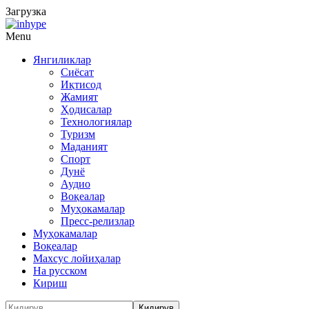
Загрузка
Menu
Янгиликлар
Сиёсат
Иқтисод
Жамият
Ҳодисалар
Технологиялар
Туризм
Маданият
Спорт
Дунё
Аудио
Воқеалар
Муҳокамалар
Пресс-релизлар
Муҳокамалар
Воқеалар
Махсус лойиҳалар
На русском
Кириш