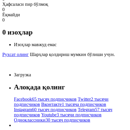
Ҳафсаласи пир бўлмоқ
0
Ёқмайди
0
0
изоҳлар
Изоҳлар мавжуд емас
Рухсат олинг
Шарҳлар қолдириш мумкин бўлиши учун.
Загрузка
Алоқада қолинг
Facebook
65 тысяч подписчиков
Twitter
2 тысячи
подписчиков
Вконтакте
1 тысяча подписчиков
Instagram
60 тысяч подписчиков
Telegram
57 тысяч
подписчиков
Youtube
3 тысячи подписчиков
Одноклассники
30 тысяч подписчиков