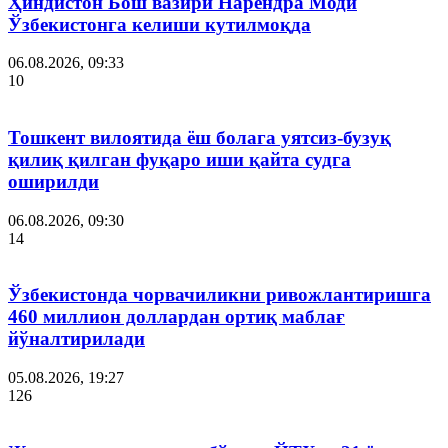
Ҳиндистон Бош вазири Нарендра Моди
Ўзбекистонга келиши кутилмоқда
06.08.2026, 09:33
10
Тошкент вилоятида ёш болага уятсиз-бузуқ
қилиқ қилган фуқаро иши қайта судга
оширилди
06.08.2026, 09:30
14
Ўзбекистонда чорвачиликни ривожлантиришга
460 миллион доллардан ортиқ маблағ
йўналтирилади
05.08.2026, 19:27
126