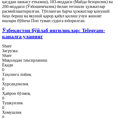
қасддан шикаст етказиш), 183-моддаси (Майда безорилик) ва
200-моддаси (Ўзбошимчалик) билан тегишли ҳужжатлар
расмийлаштирилган. Тўпланган барча ҳужжатлар қонуний
баҳо бериш ва якуний қарор қабул қилиш учун жиноят
ишлари бўйича Поп туман судига юборилган.
Ўзбекистон бўйлаб янгиликлар: Telegram-
каналга уланинг
Share
Загрузка
Share
Мақоладан таъсирланиш
Ёқади
0
Таҳсинга лойиқ
0
Хурсандчилик
0
Ҳайрон бўлмоқ
0
Тушкунлик
0
Хомушлик
0