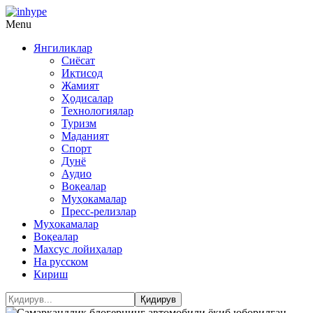
Menu
Янгиликлар
Сиёсат
Иқтисод
Жамият
Ҳодисалар
Технологиялар
Туризм
Маданият
Спорт
Дунё
Аудио
Воқеалар
Муҳокамалар
Пресс-релизлар
Муҳокамалар
Воқеалар
Махсус лойиҳалар
На русском
Кириш