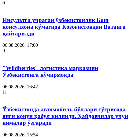
6
Инсультга учраган ўзбекистонлик Бош
консулхона кўмагида Қозоғистондан Ватанга
қайтарилди
06.08.2026, 17:00
9
"Wildberries" логистика марказини
Ўзбекистонга кўчирмоқда
06.08.2026, 16:42
11
Ўзбекистонда автомобиль йўллари тўғрисида
янги қонун қабул қилинди. Ҳайдовчилар учун
нималар ўзгаради
06.08.2026, 15:54