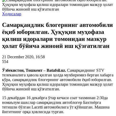
Ҳодисалар
Самарқандлик блогернинг автомобили
ёқиб юборилган. Ҳуқуқни муҳофаза
қилиш идоралари томонидан мазкур
ҳолат бўйича жиноий иш қўзғатилган
21 December 2020, 16:58
554
Ўзбекистон, Тошкент – Batafsil.uz.
Самарқанднинг STV
телеканалига ҳавола қилган ҳолда мухбиримиз берган хабарга
кўра, самарқандлик блогернинг автомобили ёқиб юборилган.
Ҳуқуқни муҳофаза қилиш идоралари томонидан мазкур ҳолат
бўйича жиноий иш қўзғатилган.
15 декабрдан 16 декабрга ўтар кечаси соат тахминан 2:30да
номаълум шахслар самарқандлик автоблогер Бахтиёрга
тегишли бўлган Lacetti автомобилига ўт қўйишган. Машина
йигитнинг орқа ҳовлисида турган.