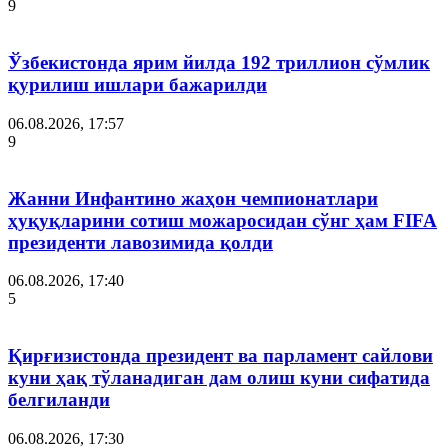
9
Ўзбекистонда ярим йилда 192 триллион сўмлик
қурилиш ишлари бажарилди
06.08.2026, 17:57
9
Жанни Инфантино жаҳон чемпионатлари
ҳуқуқларини сотиш можаросидан сўнг ҳам FIFA
президенти лавозимида қолди
06.08.2026, 17:40
5
Қирғизистонда президент ва парламент сайлови
куни ҳақ тўланадиган дам олиш куни сифатида
белгиланди
06.08.2026, 17:30