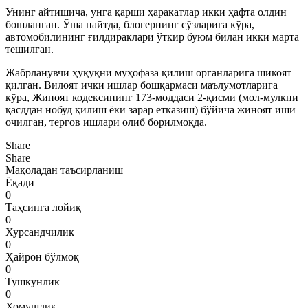
Унинг айтишича, унга қарши ҳаракатлар икки ҳафта олдин
бошланган. Ўша пайтда, блогернинг сўзларига кўра,
автомобилининг ғилдираклари ўткир буюм билан икки марта
тешилган.
Жабрланувчи ҳуқуқни муҳофаза қилиш органларига шикоят
қилган. Вилоят ички ишлар бошқармаси маълумотларига
кўра, Жиноят кодексининг 173-моддаси 2-қисми (мол-мулкни
қасддан нобуд қилиш ёки зарар етказиш) бўйича жиноят иши
очилган, тергов ишлари олиб борилмоқда.
Share
Share
Мақоладан таъсирланиш
Ёқади
0
Таҳсинга лойиқ
0
Хурсандчилик
0
Ҳайрон бўлмоқ
0
Тушкунлик
0
Хомушлик