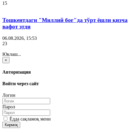
15
Тошкентдаги "Миллий боғ"да тўрт ёшли қизча
вафот этди
06.08.2026, 15:53
23
Юклаш...
×
Авторизация
Войти через сайт
Логин
Парол
Ёдда сақламоқ мени