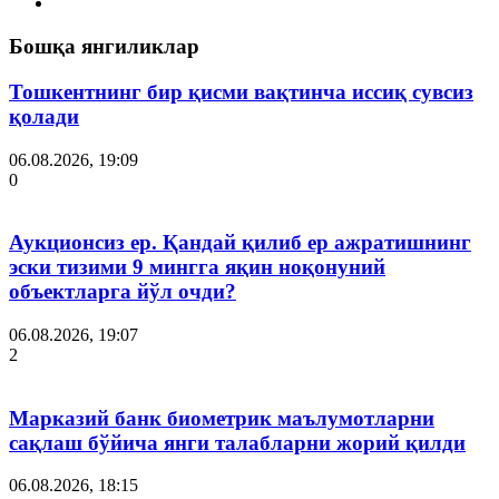
Бошқа янгиликлар
Тошкентнинг бир қисми вақтинча иссиқ сувсиз
қолади
06.08.2026, 19:09
0
Аукционсиз ер. Қандай қилиб ер ажратишнинг
эски тизими 9 мингга яқин ноқонуний
объектларга йўл очди?
06.08.2026, 19:07
2
Марказий банк биометрик маълумотларни
сақлаш бўйича янги талабларни жорий қилди
06.08.2026, 18:15