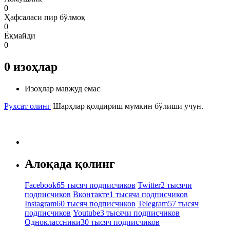
0
Ҳафсаласи пир бўлмоқ
0
Ёқмайди
0
0
изоҳлар
Изоҳлар мавжуд емас
Рухсат олинг
Шарҳлар қолдириш мумкин бўлиши учун.
Алоқада қолинг
Facebook
65 тысяч подписчиков
Twitter
2 тысячи
подписчиков
Вконтакте
1 тысяча подписчиков
Instagram
60 тысяч подписчиков
Telegram
57 тысяч
подписчиков
Youtube
3 тысячи подписчиков
Одноклассники
30 тысяч подписчиков