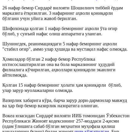
26 нафар бемор Сирдарё вилояти Шошилинч тиббий ёрдам
марказига ётқизилган. 3 нафарнинг аҳволи қониқарли
бўлгани учун уйига жавоб берилган.
Шифохонада қолган 1 нафар беморнинг аҳволи ўта оғир
бўлиб, у сунъий нафас олиш аппаратига уланган.
Шунингдек, реанимациядаги 5 нафар беморнинг аҳволи
"стабил оғир", аммо улар ҳушида ва мустақил нафас олмоқда.
Ҳомиладор бўлган 2 нафар бемор Республика
ихтисослаштирилган она ва бола марказининг ҳудудий
филиалига кўчирилган, аҳволлари қониқарли эканлиги
айтилмоқда.
Қолган 15 нафар беморнинг ҳолати ҳам қониқарли бўлиб,
улар зарур муолажаларни олмоқда.
Вазирлик хабарига кўра, барча зарур дори-дармонлар мавжуд
ва ҳар бир бемор вазирлик назоратига олинган.
Вокеа юзасидан Сирдарё вилояти ИИБ томонидан Ўзбекистон
Республикаси Жиноят кодексининг 257-моддаси 2-қисми
(одам ўлишига сабаб бўлган меҳнатни муҳофаза қилиш
қоидаларини бузиш) билан жиноят
иши қўзғатилган
. Бир