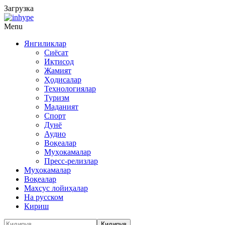
Загрузка
Menu
Янгиликлар
Сиёсат
Иқтисод
Жамият
Ҳодисалар
Технологиялар
Туризм
Маданият
Спорт
Дунё
Аудио
Воқеалар
Муҳокамалар
Пресс-релизлар
Муҳокамалар
Воқеалар
Махсус лойиҳалар
На русском
Кириш