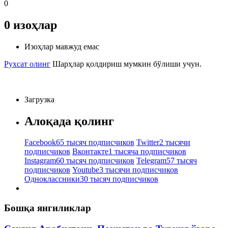
0
0
изоҳлар
Изоҳлар мавжуд емас
Рухсат олинг
Шарҳлар қолдириш мумкин бўлиши учун.
Загрузка
Алоқада қолинг
Facebook
65 тысяч подписчиков
Twitter
2 тысячи
подписчиков
Вконтакте
1 тысяча подписчиков
Instagram
60 тысяч подписчиков
Telegram
57 тысяч
подписчиков
Youtube
3 тысячи подписчиков
Одноклассники
30 тысяч подписчиков
Бошқа янгиликлар