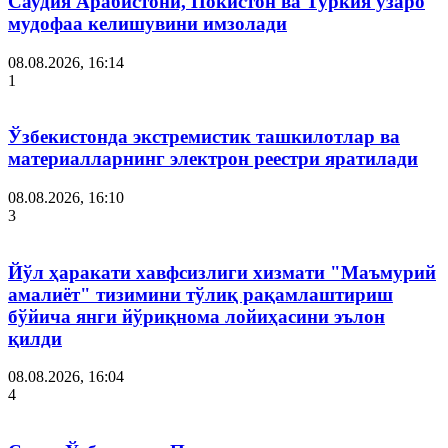
Саудия Арабистони, Покистон ва Туркия ўзаро
мудофаа келишувини имзолади
08.08.2026, 16:14
1
Ўзбекистонда экстремистик ташкилотлар ва
материалларнинг электрон реестри яратилади
08.08.2026, 16:10
3
Йўл ҳаракати хавфсизлиги хизмати "Маъмурий
амалиёт" тизимини тўлиқ рақамлаштириш
бўйича янги йўриқнома лойиҳасини эълон
қилди
08.08.2026, 16:04
4