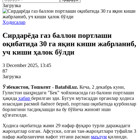
Загрузка
Ҳодисалар
Сирдарёда газ баллон портлаши
оқибатида 30 га яқин киши жабрланиб,
уч киши ҳалок бўлди
3 December 2025, 13:45
87
Загрузка
Ўзбекистон, Тошкент - Batafsil.uz.
Кеча, 2 декабрь куни,
Гулистон шаҳридаги
"
Бек
"
чойхонасида газ балони портлаши
ҳақида
хабар
берилган эди. Бугун мутасадди органлар ҳодиса
юзасидан расмий баёнот бериб, портлаш оқибатида қурбонлар
борлигини тасдиқлашди ва бу бўйича жиноят иши
қўзғатилди.
Ҳодиса оқибатида жами
29 нафар фуқаро турли даражадаги
жароҳатлар олган. Афсуски, олган тан-жароҳатлари туфайли 3
нафар жабрланувчи вафот этгани расман
маълум
қилинди.