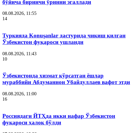
бўйича биринчи ўринни эгаллади
08.08.2026, 11:55
14
Туркияда Konuşanlar дастурида чиқиш қилган
Ўзбекистон фуқароси ушланди
08.08.2026, 11:43
10
Ўзбекистонда хизмат кўрсатган ёшлар
мураббийи Абдуманнон Убайдуллаев вафот этди
08.08.2026, 11:00
16
Россиядаги ЙТҲда икки нафар Ўзбекистон
фуқароси ҳалок бўлди