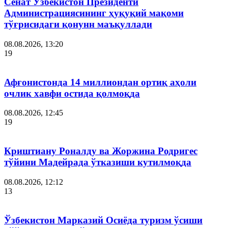
Сенат Ўзбекистон Президенти
Администрациясининг ҳуқуқий мақоми
тўғрисидаги қонунн маъқуллади
08.08.2026, 13:20
19
Афғонистонда 14 миллиондан ортиқ аҳоли
очлик хавфи остида қолмоқда
08.08.2026, 12:45
19
Криштиану Роналду ва Жоржина Родригес
тўйини Мадейрада ўтказиши кутилмоқда
08.08.2026, 12:12
13
Ўзбекистон Марказий Осиёда туризм ўсиши