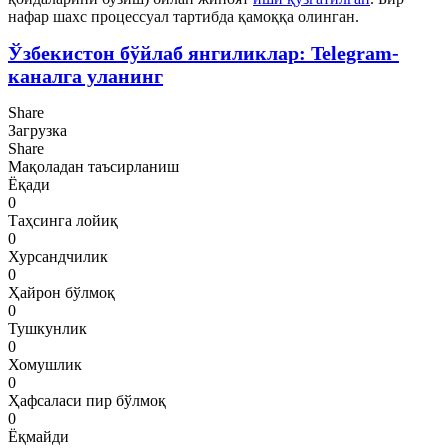
нафар шахс процессуал тартибда қамоққа олинган.
Ўзбекистон бўйлаб янгиликлар: Telegram-
каналга уланинг
Share
Загрузка
Share
Мақоладан таъсирланиш
Ёқади
0
Таҳсинга лойиқ
0
Хурсандчилик
0
Ҳайрон бўлмоқ
0
Тушкунлик
0
Хомушлик
0
Ҳафсаласи пир бўлмоқ
0
Ёқмайди