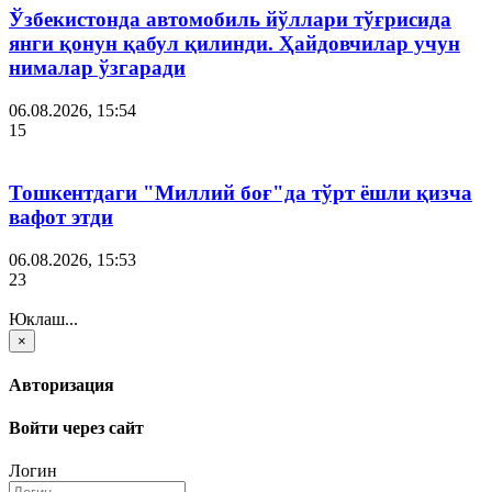
Ўзбекистонда автомобиль йўллари тўғрисида
янги қонун қабул қилинди. Ҳайдовчилар учун
нималар ўзгаради
06.08.2026, 15:54
15
Тошкентдаги "Миллий боғ"да тўрт ёшли қизча
вафот этди
06.08.2026, 15:53
23
Юклаш...
×
Авторизация
Войти через сайт
Логин