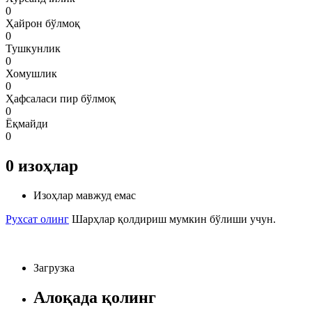
0
Ҳайрон бўлмоқ
0
Тушкунлик
0
Хомушлик
0
Ҳафсаласи пир бўлмоқ
0
Ёқмайди
0
0
изоҳлар
Изоҳлар мавжуд емас
Рухсат олинг
Шарҳлар қолдириш мумкин бўлиши учун.
Загрузка
Алоқада қолинг