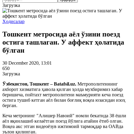
Загрузка
Ҳодисалар
Тошкент метросида аёл ўзини поезд
остига ташлаган. У аффект ҳолатида
бўлган
30 December 2020, 13:01
650
Загрузка
Ўзбекистон, Тошкент – Batafsil.uz.
Метрополитеннинг
ахборот хизматига ҳавола қилган ҳолда мухбиримиз хабар
беришича, пойтахт метрополитени маъмурияти кеча поезд
остига тушиб кетган аёл билан боғлиқ воқеа юзасидан изоҳ
берган.
Кеча метронинг "Алишер Навоий" номли бекатида 38 ёшли
аёл яқинлашиб келаётган поезд йўлига атайин ётиб олган.
Воқеа акс этган видеоёзув ижтимоий тармоқдар ва ОАВда
эълон қилинган.