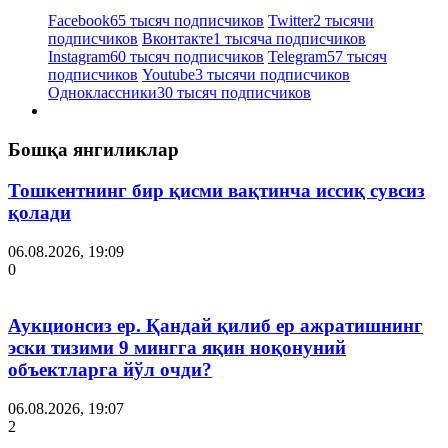
Facebook
65 тысяч подписчиков
Twitter
2 тысячи
подписчиков
Вконтакте
1 тысяча подписчиков
Instagram
60 тысяч подписчиков
Telegram
57 тысяч
подписчиков
Youtube
3 тысячи подписчиков
Одноклассники
30 тысяч подписчиков
Бошқа янгиликлар
Тошкентнинг бир қисми вақтинча иссиқ сувсиз
қолади
06.08.2026, 19:09
0
Аукционсиз ер. Қандай қилиб ер ажратишнинг
эски тизими 9 мингга яқин ноқонуний
объектларга йўл очди?
06.08.2026, 19:07
2