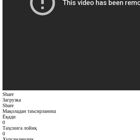
Share
Загрузка
Share
Мақоладан таъсирланиш
Ёқади
0
Таҳсинга лойиқ
0
Хурсандчилик