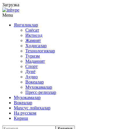
Загрузка
Menu
Янгиликлар
Сиёсат
Иқтисод
Жамият
Ҳодисалар
Технологиялар
Туризм
Маданият
Спорт
Дунё
Аудио
Воқеалар
Муҳокамалар
Пресс-релизлар
Муҳокамалар
Воқеалар
Махсус лойиҳалар
На русском
Кириш