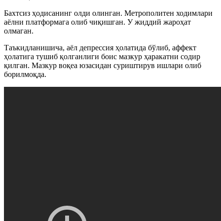
Бахтсиз ҳодисанинг олди олинган. Метрополитен ходимлари
аёлни платформага олиб чиқишган. У жиддий жароҳат
олмаган.
Таъкидланишича, аёл депрессия ҳолатида бўлиб, аффект
ҳолатига тушиб қолганлиги боис мазкур ҳаракатни содир
қилган. Мазкур воқеа юзасидан суриштирув ишлари олиб
борилмоқда.