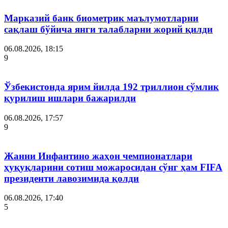
Марказий банк биометрик маълумотларни
сақлаш бўйича янги талабларни жорий қилди
06.08.2026, 18:15
9
Ўзбекистонда ярим йилда 192 триллион сўмлик
қурилиш ишлари бажарилди
06.08.2026, 17:57
9
Жанни Инфантино жаҳон чемпионатлари
ҳуқуқларини сотиш можаросидан сўнг ҳам FIFA
президенти лавозимида қолди
06.08.2026, 17:40
5