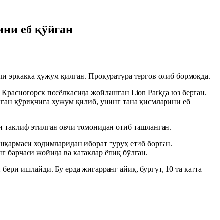
ини еб қўйган
ли эркакка ҳужум қилган. Прокуратура тергов олиб бормоқда.
Красногорск посёлкасида жойлашган Lion Parkда юз берган.
ган қўриқчига ҳужум қилиб, унинг тана қисмларини еб
и таклиф этилган овчи томонидан отиб ташланган.
ошқармаси ходимларидан иборат гуруҳ етиб борган.
 барчаси жойида ва катаклар ёпиқ бўлган.
ери ишлайди. Бу ерда жигарранг айиқ, бургут, 10 та катта