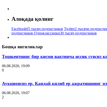
Алоқада қолинг
Facebook
65 тысяч подписчиков
Twitter
2 тысячи подписчи
подписчиков
Одноклассники
30 тысяч подписчиков
Бошқа янгиликлар
Тошкентнинг бир қисми вақтинча иссиқ сувсиз қ
06.08.2026, 19:09
0
Аукционсиз ер. Қандай қилиб ер ажратишнинг эс
06.08.2026, 19:07
2