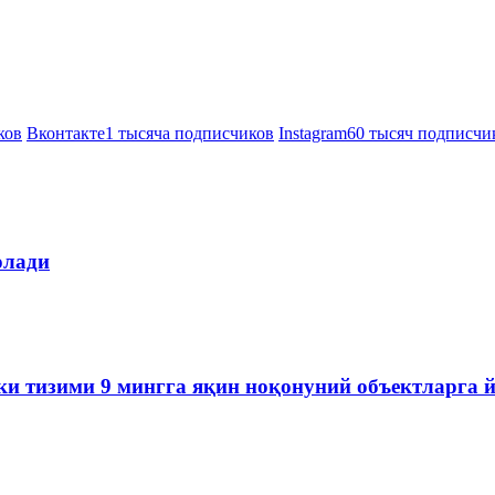
ков
Вконтакте
1 тысяча подписчиков
Instagram
60 тысяч подписчи
олади
ки тизими 9 мингга яқин ноқонуний объектларга 