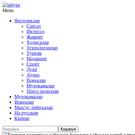
Menu
Янгиликлар
Сиёсат
Иқтисод
Жамият
Ҳодисалар
Технологиялар
Туризм
Маданият
Спорт
Дунё
Аудио
Воқеалар
Муҳокамалар
Пресс-релизлар
Муҳокамалар
Воқеалар
Махсус лойиҳалар
На русском
Кириш