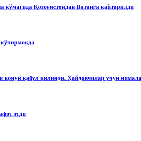
на кўмагида Қозоғистондан Ватанга қайтарилди
а кўчирмоқда
и қонун қабул қилинди. Ҳайдовчилар учун нимала
афот этди