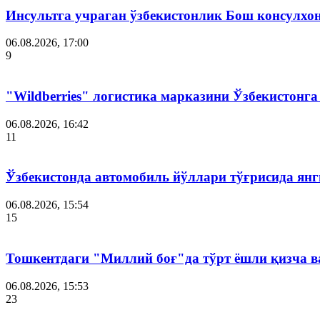
Инсультга учраган ўзбекистонлик Бош консулхо
06.08.2026, 17:00
9
"Wildberries" логистика марказини Ўзбекистонг
06.08.2026, 16:42
11
Ўзбекистонда автомобиль йўллари тўғрисида янг
06.08.2026, 15:54
15
Тошкентдаги "Миллий боғ"да тўрт ёшли қизча в
06.08.2026, 15:53
23