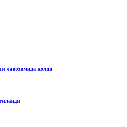
ти лавозимида қолди
лгиланди