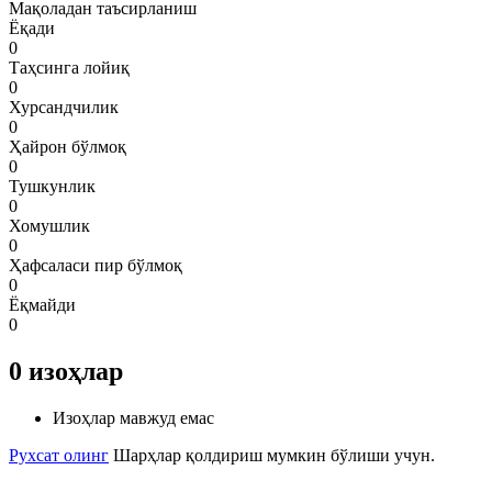
Мақоладан таъсирланиш
Ёқади
0
Таҳсинга лойиқ
0
Хурсандчилик
0
Ҳайрон бўлмоқ
0
Тушкунлик
0
Хомушлик
0
Ҳафсаласи пир бўлмоқ
0
Ёқмайди
0
0
изоҳлар
Изоҳлар мавжуд емас
Рухсат олинг
Шарҳлар қолдириш мумкин бўлиши учун.