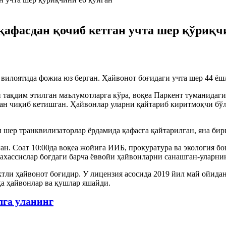
қафасдан қочиб кетган учта шер қўриқч
 вилоятида фожиа юз берган. Ҳайвонот боғидаги учта шер 44 ёш
тақдим этилган маълумотларга кўра, воқеа Паркент туманидаги 
дан чиқиб кетишган. Ҳайвонлар уларни қайтариб киритмоқчи бўл
 шер транквилизаторлар ёрдамида қафасга қайтарилган, яна бир
ган. Соат 10:00да воқеа жойига ИИБ, прокуратура ва экология б
хассислар боғдаги барча ёввойи ҳайвонларни санашган-уларнинг
ли ҳайвонот боғидир. У лицензия асосида 2019 йил май ойидан б
а ҳайвонлар ва қушлар яшайди.
лга уланинг