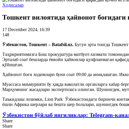
Ҳодисалар
Тошкент вилоятида ҳайвонот боғидаги 
17 December 2024, 16:39
148
Ўзбекистон, Тошкент – Batafsil.uz.
Бугун эрта тонгда Тошкент
Таҳририятимизга Бош прокуратура матбуот-хизмати томонидан 
Эрталаб соат бешларда ёввойи ҳайвонлар қулфланмаган қафас
қўйишган.
Ҳайвонот боғи ходимлари буни соат 09:00 да аниқлашган. Икки
Муассаса маъмурияти бу ҳақда ваколатли органларга хабар бер
Марҳумнинг жасадлари экспертизага олинган. Шунингдек, мута
Таъкидлаш лозимки, Lion Park Ўзбекистондаги биринчи контакт
ёшли Африка шерлари ва бешта шер болалари, шунингдек бошқ
Ўзбекистон бўйлаб янгиликлар: Telegram-кана
Share
Share