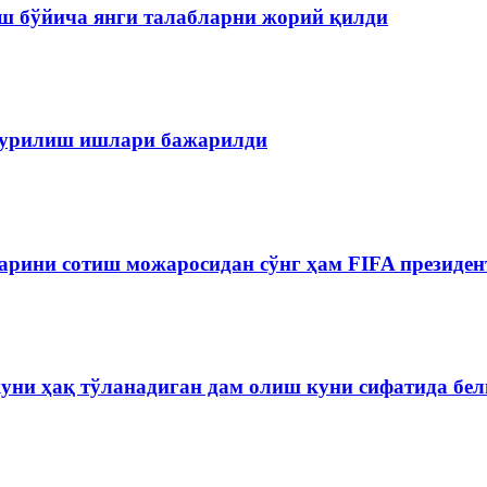
ш бўйича янги талабларни жорий қилди
 қурилиш ишлари бажарилди
рини сотиш можаросидан сўнг ҳам FIFA президен
куни ҳақ тўланадиган дам олиш куни сифатида бе