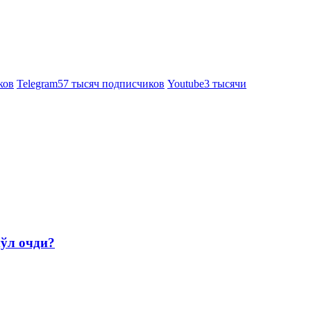
ков
Telegram
57 тысяч подписчиков
Youtube
3 тысячи
йўл очди?