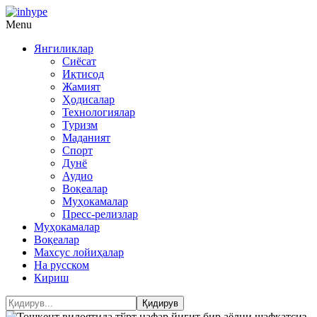
Menu
Янгиликлар
Сиёсат
Иқтисод
Жамият
Ҳодисалар
Технологиялар
Туризм
Маданият
Спорт
Дунё
Аудио
Воқеалар
Муҳокамалар
Пресс-релизлар
Муҳокамалар
Воқеалар
Махсус лойиҳалар
На русском
Кириш