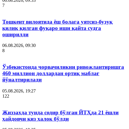
06.08.2026, 09:33
7
Тошкент вилоятида ёш болага уятсиз-бузуқ
қилиқ қилган фуқаро иши қайта судга
оширилди
06.08.2026, 09:30
8
Ўзбекистонда чорвачиликни ривожлантиришга
460 миллион доллардан ортиқ маблағ
йўналтирилади
05.08.2026, 19:27
122
Жиззахда тунда содир бўлган ЙТҲда 21 ёшли
ҳайдовчи қиз ҳалок бўлди