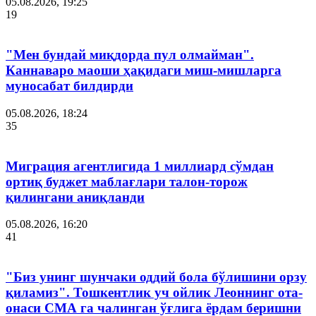
05.08.2026, 19:25
19
"Мен бундай миқдорда пул олмайман".
Каннаваро маоши ҳақидаги миш-мишларга
муносабат билдирди
05.08.2026, 18:24
35
Миграция агентлигида 1 миллиард сўмдан
ортиқ буджет маблағлари талон-торож
қилингани аниқланди
05.08.2026, 16:20
41
"Биз унинг шунчаки оддий бола бўлишини орзу
қиламиз". Тошкентлик уч ойлик Леоннинг ота-
онаси СМА га чалинган ўғлига ёрдам беришни