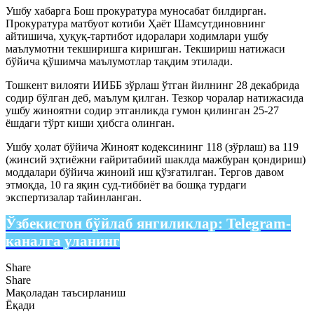
Ушбу хабарга Бош прокуратура муносабат билдирган.
Прокуратура матбуот котиби Ҳаёт Шамсутдиновнинг
айтишича, ҳуқуқ-тартибот идоралари ходимлари ушбу
маълумотни текширишга киришган. Текшириш натижаси
бўйича қўшимча маълумотлар тақдим этилади.
Тошкент вилояти ИИББ зўрлаш ўтган йилнинг 28 декабрида
содир бўлган деб, маълум қилган. Тезкор чоралар натижасида
ушбу жиноятни содир этганликда гумон қилинган 25-27
ёшдаги тўрт киши ҳибсга олинган.
Ушбу ҳолат бўйича Жиноят кодексининг 118 (зўрлаш) ва 119
(жинсий эҳтиёжни ғайритабиий шаклда мажбуран қондириш)
моддалари бўйича жиноий иш қўзғатилган. Тергов давом
этмоқда, 10 га яқин суд-тиббиёт ва бошқа турдаги
экспертизалар тайинланган.
Ўзбекистон бўйлаб янгиликлар:
Telegram-
каналга уланинг
Share
Share
Мақоладан таъсирланиш
Ёқади