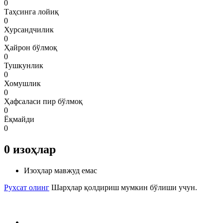
0
Таҳсинга лойиқ
0
Хурсандчилик
0
Ҳайрон бўлмоқ
0
Тушкунлик
0
Хомушлик
0
Ҳафсаласи пир бўлмоқ
0
Ёқмайди
0
0
изоҳлар
Изоҳлар мавжуд емас
Рухсат олинг
Шарҳлар қолдириш мумкин бўлиши учун.