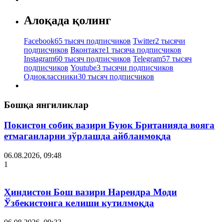
Алоқада қолинг
Facebook
65 тысяч подписчиков
Twitter
2 тысячи
подписчиков
Вконтакте
1 тысяча подписчиков
Instagram
60 тысяч подписчиков
Telegram
57 тысяч
подписчиков
Youtube
3 тысячи подписчиков
Одноклассники
30 тысяч подписчиков
Бошқа янгиликлар
Покистон собиқ вазири Буюк Британияда вояга
етмаганларни зўрлашда айбланмоқда
06.08.2026, 09:48
1
Ҳиндистон Бош вазири Нарендра Моди
Ўзбекистонга келиши кутилмоқда