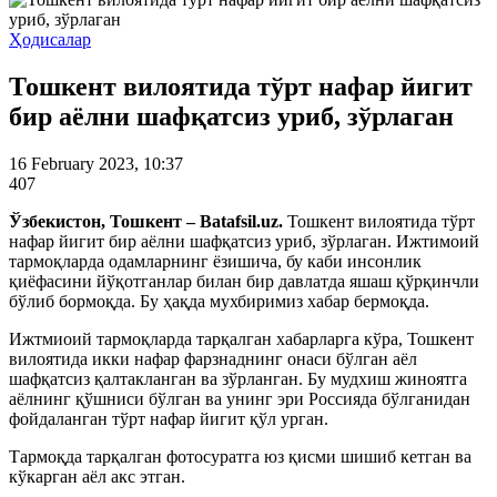
Ҳодисалар
Тошкент вилоятида тўрт нафар йигит
бир аёлни шафқатсиз уриб, зўрлаган
16 February 2023, 10:37
407
Ўзбекистон, Тошкент – Batafsil.uz.
Тошкент вилоятида тўрт
нафар йигит бир аёлни шафқатсиз уриб, зўрлаган. Ижтимоий
тармоқларда одамларнинг ёзишича, бу каби инсонлик
қиёфасини йўқотганлар билан бир давлатда яшаш қўрқинчли
бўлиб бормоқда. Бу ҳақда мухбиримиз хабар бермоқда.
Ижтмиоий тармоқларда тарқалган хабарларга кўра, Тошкент
вилоятида икки нафар фарзнаднинг онаси бўлган аёл
шафқатсиз қалтакланган ва зўрланган. Бу мудхиш жиноятга
аёлнинг қўшниси бўлган ва унинг эри Россияда бўлганидан
фойдаланган тўрт нафар йигит қўл урган.
Тармоқда тарқалган фотосуратга юз қисми шишиб кетган ва
кўкарган аёл акс этган.