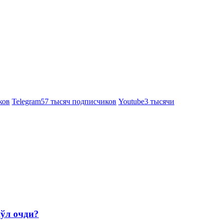
ков
Telegram
57 тысяч подписчиков
Youtube
3 тысячи
йўл очди?