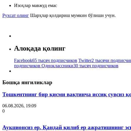
Изоҳлар мавжуд емас
Рухсат олинг
Шарҳлар қолдириш мумкин бўлиши учун.
Алоқада қолинг
Facebook
65 тысяч подписчиков
Twitter
2 тысячи подписчи
подписчиков
Одноклассники
30 тысяч подписчиков
Бошқа янгиликлар
Тошкентнинг бир қисми вақтинча иссиқ сувсиз қ
06.08.2026, 19:09
0
Аукционсиз ер. Қандай қилиб ер ажратишнинг эс