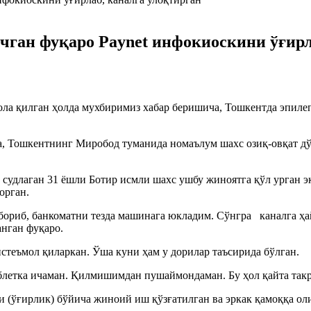
чган фуқаро Paynet инфокиоскини ўғирл
ла қилган ҳолда мухбиримиз хабар беришича, Тошкентда эпилеп
а, Тошкентнинг Миробод туманида номаълум шахс озиқ-овқат дў
 судлаган 31 ёшли Ботир исмли шахс ушбу жиноятга қўл урган 
орган.
бориб, банкоматни тезда машинага юкладим. Сўнгра каналга ҳ
анган фуқаро.
стеъмол қиларкан. Ўша куни ҳам у дорилар таъсирида бўлган.
блетка ичаман. Қилмишимдан пушаймондаман. Бу ҳол қайта такр
 (ўғирлик) бўйича жиноий иш қўзғатилган ва эркак қамоққа оли