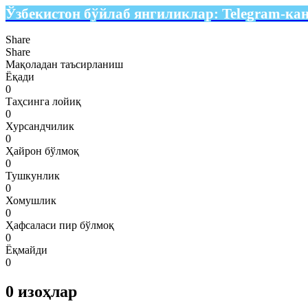
Ўзбекистон бўйлаб янгиликлар:
Telegram-ка
Share
Share
Мақоладан таъсирланиш
Ёқади
0
Таҳсинга лойиқ
0
Хурсандчилик
0
Ҳайрон бўлмоқ
0
Тушкунлик
0
Хомушлик
0
Ҳафсаласи пир бўлмоқ
0
Ёқмайди
0
0
изоҳлар