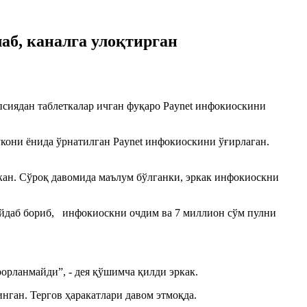
аб, каналга улоқтирган
сиядан таблеткалар ичган фуқаро Paynet инфокиоскини
кони ёнида ўрнатилган Paynet инфокиоскини ўғирлаган.
экан. Сўроқ давомида маълум бўлганки, эркак инфокиоскни
айдаб бориб, инфокиоскни очдим ва 7 миллион сўм пулни
орланмайди”, - дея қўшимча қилди эркак.
нган. Тергов ҳаракатлари давом этмоқда.