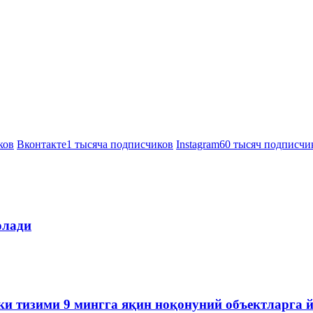
ков
Вконтакте
1 тысяча подписчиков
Instagram
60 тысяч подписчи
олади
ки тизими 9 мингга яқин ноқонуний объектларга 