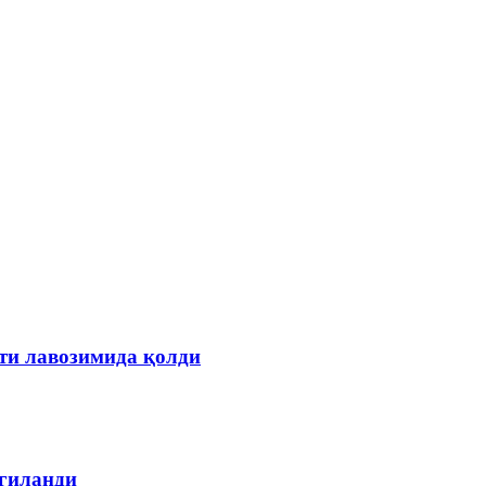
ти лавозимида қолди
лгиланди