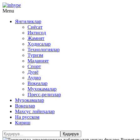
Menu
Янгиликлар
Сиёсат
Иқтисод
Жамият
Ҳодисалар
Технологиялар
Туризм
Маданият
Спорт
Дунё
Аудио
Воқеалар
Муҳокамалар
Пресс-релизлар
Муҳокамалар
Воқеалар
Махсус лойиҳалар
На русском
Кириш