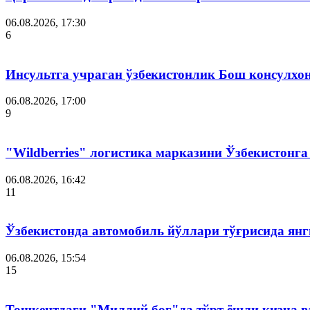
06.08.2026, 17:30
6
Инсультга учраган ўзбекистонлик Бош консулхо
06.08.2026, 17:00
9
"Wildberries" логистика марказини Ўзбекистонг
06.08.2026, 16:42
11
Ўзбекистонда автомобиль йўллари тўғрисида янг
06.08.2026, 15:54
15
Тошкентдаги "Миллий боғ"да тўрт ёшли қизча в