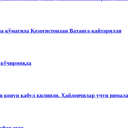
на кўмагида Қозоғистондан Ватанга қайтарилди
а кўчирмоқда
и қонун қабул қилинди. Ҳайдовчилар учун нимала
афот этди