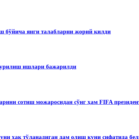
ш бўйича янги талабларни жорий қилди
 қурилиш ишлари бажарилди
рини сотиш можаросидан сўнг ҳам FIFA президен
куни ҳақ тўланадиган дам олиш куни сифатида бе