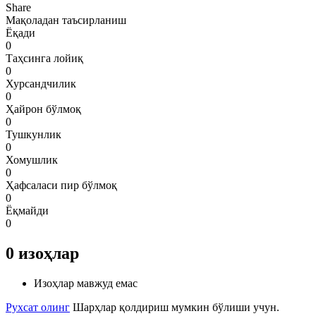
Share
Мақоладан таъсирланиш
Ёқади
0
Таҳсинга лойиқ
0
Хурсандчилик
0
Ҳайрон бўлмоқ
0
Тушкунлик
0
Хомушлик
0
Ҳафсаласи пир бўлмоқ
0
Ёқмайди
0
0
изоҳлар
Изоҳлар мавжуд емас
Рухсат олинг
Шарҳлар қолдириш мумкин бўлиши учун.