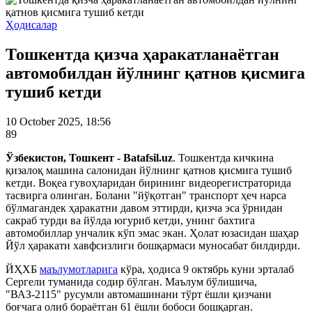
Ҳодисалар
Тошкентда қизча ҳаракатланаётган
автомобилдан йўлнинг қатнов қисмига
тушиб кетди
10 October 2025, 18:56
89
Ўзбекистон, Тошкент - Batafsil.uz
. Тошкентда кичкина
қизалоқ машина салонидан йўлнинг қатнов қисмига тушиб
кетди. Воқеа гувоҳларидан бирининг видеорегистраторида
тасвирга олинган. Болани "йўқотган" транспорт ҳеч нарса
бўлмагандек ҳаракатни давом эттирди, қизча эса ўрнидан
сакраб турди ва йўлда югуриб кетди, унинг бахтига
автомобиллар унчалик кўп эмас экан. Ҳолат юзасидан шаҳар
Йўл ҳаракати хавфсизлиги бошқармаси муносабат билдирди.
ЙҲХБ
маълумотларига
кўра, ҳодиса 9 октябрь куни эрталаб
Сергели туманида содир бўлган. Маълум бўлишича,
"ВАЗ-2115" русумли автомашинани тўрт ёшли қизчани
боғчага олиб бораётган 61 ёшли бобоси бошқарган.