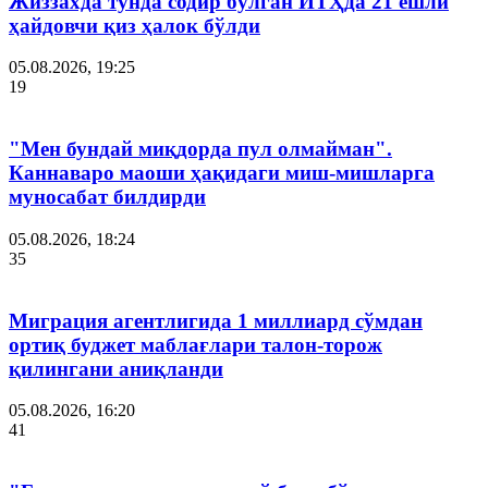
Жиззахда тунда содир бўлган ЙТҲда 21 ёшли
ҳайдовчи қиз ҳалок бўлди
05.08.2026, 19:25
19
"Мен бундай миқдорда пул олмайман".
Каннаваро маоши ҳақидаги миш-мишларга
муносабат билдирди
05.08.2026, 18:24
35
Миграция агентлигида 1 миллиард сўмдан
ортиқ буджет маблағлари талон-торож
қилингани аниқланди
05.08.2026, 16:20
41