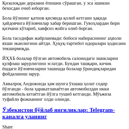
Қизалоқдан деразани ёпишни сўрашган, у эса эшикни
бехосдан очиб юборган.
Бола йўлнинг қатнов қисмида қолиб кетгани ҳақида
ҳайдовчига йўловчилар хабар беришган. Гувоҳлардан бири
қизчани кўтариб, хавфсиз жойга олиб борган.
Бола тасодифан жабрланмади: бобоси набирасининг аҳволи
яхши эканлигини айтди. Ҳуқуқ-тартибот идоралари ҳодисани
текширмоқда.
ЙҲХБ болалар бўлган автомобиль салонидаги эшикларни
қулфлаш зарурлигини эслатди. Бундан ташқари, кичик
ёшдаги йўловчиларни ташишда болалар ўриндиқларидан
фойдаланиш зарур.
Аввалроқ Андижонда ҳам шунга ўхшаш ҳолат содир
бўлганди - бола ҳаракатланаётган автомобилдан икки
автомобиль кетаётган йўлга тушиб кетганди. Мўъжиза
туфайли фожианинг олди олинди.
Ўзбекистон бўйлаб янгиликлар: Telegram-
каналга уланинг
Share