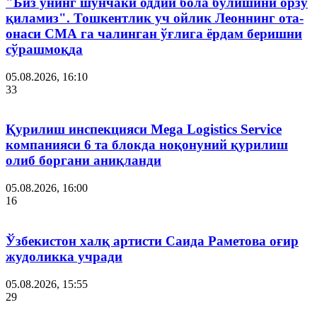
"Биз унинг шунчаки оддий бола бўлишини орзу
қиламиз". Тошкентлик уч ойлик Леоннинг ота-
онаси СМА га чалинган ўғлига ёрдам беришни
сўрашмоқда
05.08.2026, 16:10
33
Қурилиш инспекцияси Мega Logistics Service
компанияси 6 та блокда ноқонуний қурилиш
олиб боргани аниқланди
05.08.2026, 16:00
16
Ўзбекистон халқ артисти Саида Раметова оғир
жудоликка учради
05.08.2026, 15:55
29