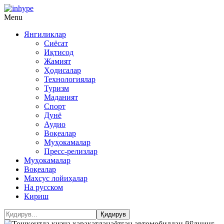
Menu
Янгиликлар
Сиёсат
Иқтисод
Жамият
Ҳодисалар
Технологиялар
Туризм
Маданият
Спорт
Дунё
Аудио
Воқеалар
Муҳокамалар
Пресс-релизлар
Муҳокамалар
Воқеалар
Махсус лойиҳалар
На русском
Кириш