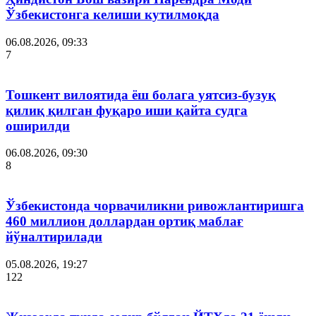
Ўзбекистонга келиши кутилмоқда
06.08.2026, 09:33
7
Тошкент вилоятида ёш болага уятсиз-бузуқ
қилиқ қилган фуқаро иши қайта судга
оширилди
06.08.2026, 09:30
8
Ўзбекистонда чорвачиликни ривожлантиришга
460 миллион доллардан ортиқ маблағ
йўналтирилади
05.08.2026, 19:27
122