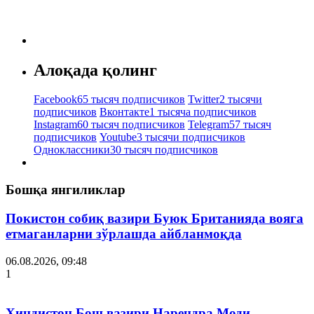
Алоқада қолинг
Facebook
65 тысяч подписчиков
Twitter
2 тысячи
подписчиков
Вконтакте
1 тысяча подписчиков
Instagram
60 тысяч подписчиков
Telegram
57 тысяч
подписчиков
Youtube
3 тысячи подписчиков
Одноклассники
30 тысяч подписчиков
Бошқа янгиликлар
Покистон собиқ вазири Буюк Британияда вояга
етмаганларни зўрлашда айбланмоқда
06.08.2026, 09:48
1
Ҳиндистон Бош вазири Нарендра Моди