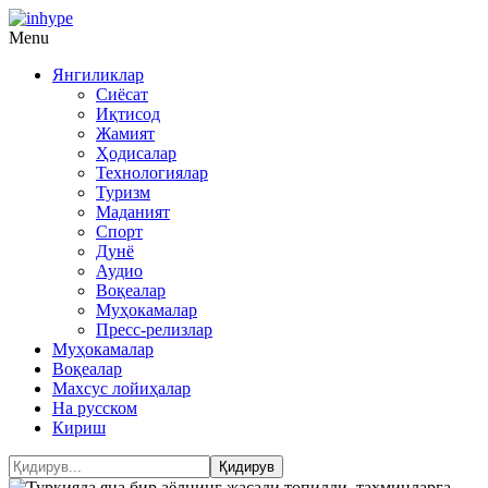
Menu
Янгиликлар
Сиёсат
Иқтисод
Жамият
Ҳодисалар
Технологиялар
Туризм
Маданият
Спорт
Дунё
Аудио
Воқеалар
Муҳокамалар
Пресс-релизлар
Муҳокамалар
Воқеалар
Махсус лойиҳалар
На русском
Кириш