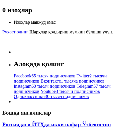
0
изоҳлар
Изоҳлар мавжуд емас
Рухсат олинг
Шарҳлар қолдириш мумкин бўлиши учун.
Алоқада қолинг
Facebook
65 тысяч подписчиков
Twitter
2 тысячи
подписчиков
Вконтакте
1 тысяча подписчиков
Instagram
60 тысяч подписчиков
Telegram
57 тысяч
подписчиков
Youtube
3 тысячи подписчиков
Одноклассники
30 тысяч подписчиков
Бошқа янгиликлар
Россиядаги ЙТҲда икки нафар Ўзбекистон