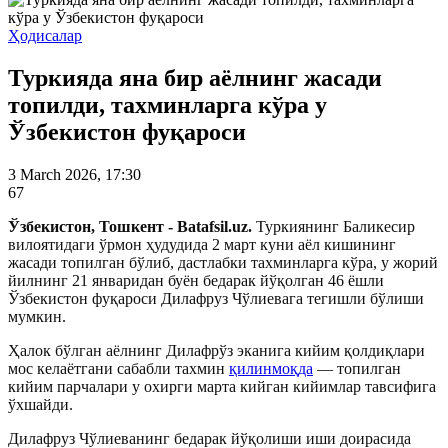
Ҳодисалар
Туркияда яна бир аёлнинг жасади
топилди, тахминларга кўра у
Ўзбекистон фуқароси
3 March 2026, 17:30
67
Ўзбекистон, Тошкент - Batafsil.uz.
Туркиянинг Баликесир
вилоятидаги ўрмон ҳудудида 2 март куни аёл кишининг
жасади топилган бўлиб, дастлабки тахминларга кўра, у жорий
йилнинг 21 январидан буён бедарак йўқолган 46 ёшли
Ўзбекистон фуқароси Дилафруз Чўлиевага тегишли бўлиши
мумкин.
Ҳалок бўлган аёлнинг Дилафрўз эканига кийим қолдиқлари
мос келаётгани сабабли тахмин
қилинмоқда
— топилган
кийим парчалари у охирги марта кийган кийимлар тавсифига
ўхшайди.
Дилафруз Чўлиеванинг бедарак йўқолиши иши доирасида