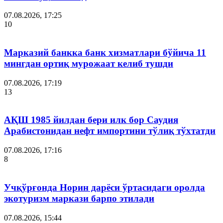
07.08.2026, 17:25
10
Марказий банкка банк хизматлари бўйича 11
мингдан ортиқ мурожаат келиб тушди
07.08.2026, 17:19
13
АҚШ 1985 йилдан бери илк бор Саудия
Арабистонидан нефт импортини тўлиқ тўхтатди
07.08.2026, 17:16
8
Учқўрғонда Норин дарёси ўртасидаги оролда
экотуризм маркази барпо этилади
07.08.2026, 15:44