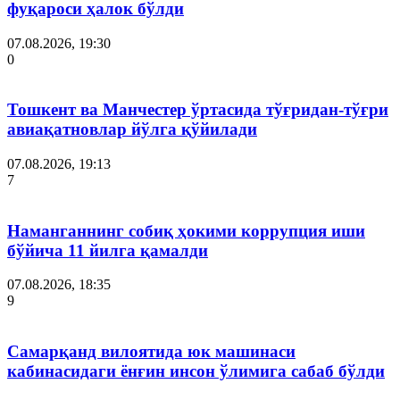
фуқароси ҳалок бўлди
07.08.2026, 19:30
0
Тошкент ва Манчестер ўртасида тўғридан-тўғри
авиақатновлар йўлга қўйилади
07.08.2026, 19:13
7
Наманганнинг собиқ ҳокими коррупция иши
бўйича 11 йилга қамалди
07.08.2026, 18:35
9
Самарқанд вилоятида юк машинаси
кабинасидаги ёнғин инсон ўлимига сабаб бўлди