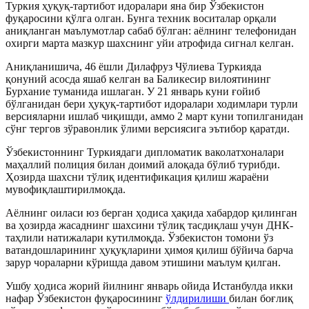
Туркия ҳуқуқ-тартибот идоралари яна бир Ўзбекистон
фуқаросини қўлга олган. Бунга техник воситалар орқали
аниқланган маълумотлар сабаб бўлган: аёлнинг телефонидан
охирги марта мазкур шахснинг уйи атрофида сигнал келган.
Аниқланишича, 46 ёшли Дилафруз Чўлиева Туркияда
қонуний асосда яшаб келган ва Баликесир вилоятининг
Бурхание туманида ишлаган. У 21 январь куни ғойиб
бўлганидан бери ҳуқуқ-тартибот идоралари ходимлари турли
версияларни ишлаб чиқишди, аммо 2 март куни топилганидан
сўнг тергов зўравонлик ўлими версиясига эътибор қаратди.
Ўзбекистоннинг Туркиядаги дипломатик ваколатхоналари
маҳаллий полиция билан доимий алоқада бўлиб турибди.
Ҳозирда шахсни тўлиқ идентификация қилиш жараёни
мувофиқлаштирилмоқда.
Аёлнинг оиласи юз берган ҳодиса ҳақида хабардор қилинган
ва ҳозирда жасаднинг шахсини тўлиқ тасдиқлаш учун ДНК-
таҳлили натижалари кутилмоқда. Ўзбекистон томони ўз
ватандошларининг ҳуқуқларини ҳимоя қилиш бўйича барча
зарур чораларни кўришда давом этишини маълум қилган.
Ушбу ҳодиса жорий йилнинг январь ойида Истанбулда икки
нафар Ўзбекистон фуқаросининг
ўлдирилиши
билан боғлиқ