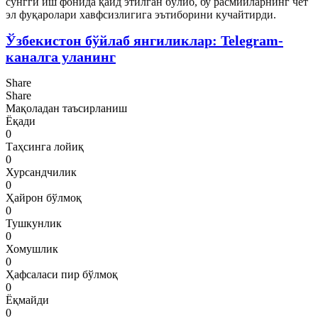
сўнгги иш фонида қайд этилган бўлиб, бу расмийларнинг чет
эл фуқаролари хавфсизлигига эътиборини кучайтирди.
Ўзбекистон бўйлаб янгиликлар: Telegram-
каналга уланинг
Share
Share
Мақоладан таъсирланиш
Ёқади
0
Таҳсинга лойиқ
0
Хурсандчилик
0
Ҳайрон бўлмоқ
0
Тушкунлик
0
Хомушлик
0
Ҳафсаласи пир бўлмоқ
0
Ёқмайди
0