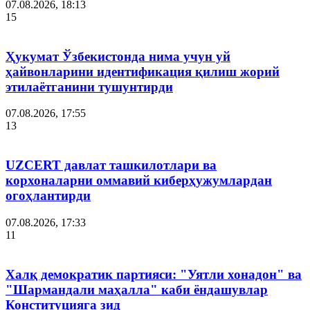
07.08.2026, 18:13
15
Ҳукумат Ўзбекистонда нима учун уй
ҳайвонларини идентификация қилиш жорий
этилаётганини тушунтирди
07.08.2026, 17:55
13
UZCERT давлат ташкилотлари ва
корхоналарни оммавий киберҳужумлардан
огоҳлантирди
07.08.2026, 17:33
11
Халқ демократик партияси: "Уятли хонадон" ва
"Шармандали маҳалла" каби ёндашувлар
Конституцияга зид