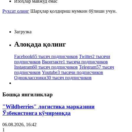
Изоҳлар мавжуд емас
Рухсат олинг
Шарҳлар қолдириш мумкин бўлиши учун.
Загрузка
Алоқада қолинг
Facebook
65 тысяч подписчиков
Twitter
2 тысячи
подписчиков
Вконтакте
1 тысяча подписчиков
Instagram
60 тысяч подписчиков
Telegram
57 тысяч
подписчиков
Youtube
3 тысячи подписчиков
Одноклассники
30 тысяч подписчиков
Бошқа янгиликлар
"Wildberries" логистика марказини
Ўзбекистонга кўчирмоқда
06.08.2026, 16:42
1