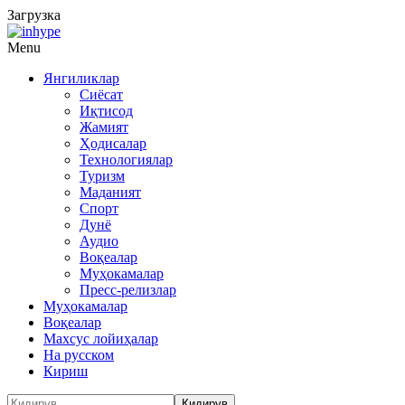
Загрузка
Menu
Янгиликлар
Сиёсат
Иқтисод
Жамият
Ҳодисалар
Технологиялар
Туризм
Маданият
Спорт
Дунё
Аудио
Воқеалар
Муҳокамалар
Пресс-релизлар
Муҳокамалар
Воқеалар
Махсус лойиҳалар
На русском
Кириш