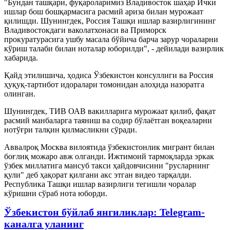
"Бундан ташқари, фуқароларимиз Владивосток шаҳар Ички
ишлар бош бошқармасига расмий ариза билан мурожаат
қилишди. Шунингдек, Россия Ташқи ишлар вазирлигининг
Владивостокдаги ваколатхонаси ва Приморск
прокуратурасига ушбу масала бўйича барча зарур чораларни
кўриш талаби билан ноталар юборилди", - дейилади вазирлик
хабарида.
Қайд этилишича, ҳодиса Ўзбекистон консуллиги ва Россия
ҳуқуқ-тартибот идоралари томонидан алоҳида назоратга
олинган.
Шунингдек, ТИВ ОАВ вакилларига мурожаат қилиб, фақат
расмий манбаларга таяниш ва содир бўлаётган воқеаларни
нотўғри талқин қилмасликни сўради.
Аввалроқ Москва вилоятида ўзбекистонлик мигрант билан
боғлиқ можаро авж олганди. Ижтимоий тармоқларда эркак
ўзбек миллатига мансуб такси ҳайдовчисини "русларнинг
қули" деб ҳақорат қилгани акс этган видео тарқалди.
Республика Ташқи ишлар вазирлиги тегишли чоралар
кўришни сўраб нота юборди.
Ўзбекистон бўйлаб янгиликлар: Telegram-
каналга уланинг