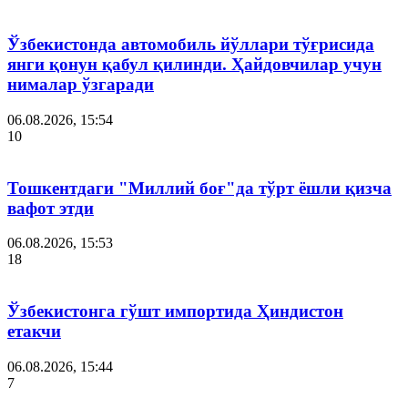
Ўзбекистонда автомобиль йўллари тўғрисида
янги қонун қабул қилинди. Ҳайдовчилар учун
нималар ўзгаради
06.08.2026, 15:54
10
Тошкентдаги "Миллий боғ"да тўрт ёшли қизча
вафот этди
06.08.2026, 15:53
18
Ўзбекистонга гўшт импортида Ҳиндистон
етакчи
06.08.2026, 15:44
7