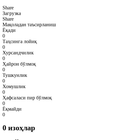
Share
Загрузка
Share
Мақоладан таъсирланиш
Ёқади
0
Таҳсинга лойиқ
0
Хурсандчилик
0
Ҳайрон бўлмоқ
0
Тушкунлик
0
Хомушлик
0
Ҳафсаласи пир бўлмоқ
0
Ёқмайди
0
0
изоҳлар