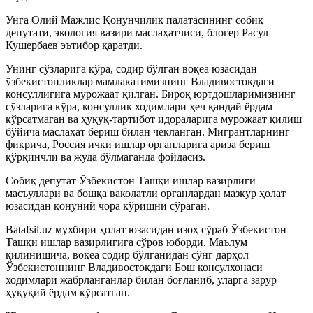
Унга Олий Мажлис Қонунчилик палатасининг собиқ
депутати, экология вазири маслаҳатчиси, блогер Расул
Кушербаев эътибор қаратди.
Унинг сўзларига кўра, содир бўлган воқеа юзасидан
ўзбекистонликлар мамлакатимизнинг Владивостокдаги
консуллигига мурожаат қилган. Бироқ юртдошларимизнинг
сўзларига кўра, консуллик ходимлари ҳеч қандай ёрдам
кўрсатмаган ва ҳуқуқ-тартибот идораларига мурожаат қилиш
бўйича маслаҳат бериш билан чекланган. Мигрантларнинг
фикрича, Россия ички ишлар органларига ариза бериш
қўрқинчли ва жуда бўлмаганда фойдасиз.
Собиқ депутат Ўзбекистон Ташқи ишлар вазирлиги
масъуллари ва бошқа ваколатли органлардан мазкур ҳолат
юзасидан қонуний чора кўришни сўраган.
Batafsil.uz мухбири ҳолат юзасидан изоҳ сўраб Ўзбекистон
Ташқи ишлар вазирлигига сўров юборди. Маълум
қилинишича, воқеа содир бўлганидан сўнг дарҳол
Ўзбекистоннинг Владивостокдаги Бош консулхонаси
ходимлари жабрланганлар билан боғланиб, уларга зарур
ҳуқуқий ёрдам кўрсатган.