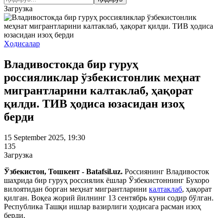
Загрузка
Ҳодисалар
Владивостокда бир гуруҳ
россияликлар ўзбекистонлик меҳнат
мигрантларини калтаклаб, ҳақорат
қилди. ТИВ ҳодиса юзасидан изоҳ
берди
15 September 2025, 19:30
135
Загрузка
Ўзбекистон, Тошкент - Batafsil.uz.
Россиянинг Владивосток
шаҳрида бир гуруҳ россиялик ёшлар Ўзбекистоннинг Бухоро
вилоятидан борган меҳнат мигрантларини
калтаклаб
, ҳақорат
қилган. Воқеа жорий йилнинг 13 сентябрь куни содир бўлган.
Республика Ташқи ишлар вазирлиги ҳодисага расман изоҳ
берди.