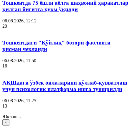
Тошкентда 75 ёшли аёлга шаҳвоний ҳаракатлар
қилган йигитга ҳукм ўқилди
06.08.2026, 12:12
20
Тошкентдаги "Қўйлиқ" бозори фаолияти
қисман чекланди
06.08.2026, 11:50
16
АҚШдаги ўзбек оилаларини қўллаб-қувватлаш
учун психологик платформа ишга туширилди
06.08.2026, 11:25
13
Юклаш...
×