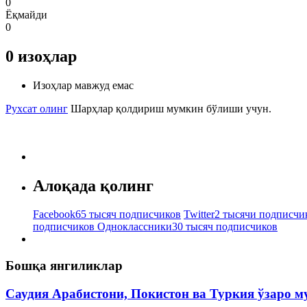
0
Ёқмайди
0
0
изоҳлар
Изоҳлар мавжуд емас
Рухсат олинг
Шарҳлар қолдириш мумкин бўлиши учун.
Алоқада қолинг
Facebook
65 тысяч подписчиков
Twitter
2 тысячи подписчи
подписчиков
Одноклассники
30 тысяч подписчиков
Бошқа янгиликлар
Саудия Арабистони, Покистон ва Туркия ўзаро 