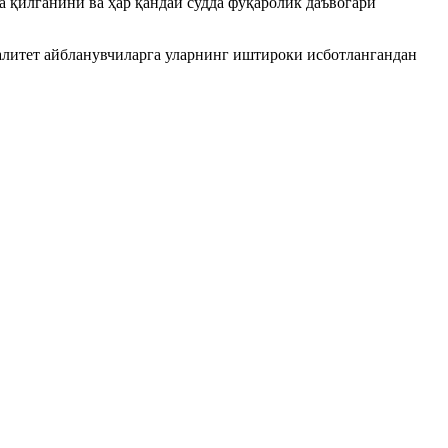
 қилганини ва ҳар қандай судда фуқаролик даъвогари
литет айбланувчиларга уларнинг иштироки исботлангандан