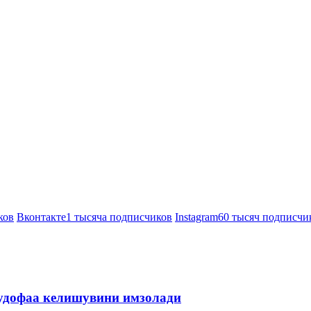
ков
Вконтакте
1 тысяча подписчиков
Instagram
60 тысяч подписчи
мудофаа келишувини имзолади