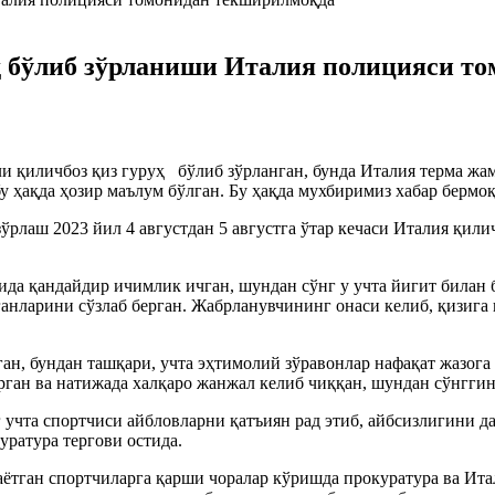
ҳ бўлиб зўрланиши Италия полицияси т
и қиличбоз қиз гуруҳ бўлиб зўрланган, бунда Италия терма жа
у ҳақда ҳозир маълум бўлган. Бу ҳақда мухбиримиз хабар бермоқ
ўрлаш 2023 йил 4 августдан 5 августга ўтар кечаси Италия қи
а қандайдир ичимлик ичган, шундан сўнг у учта йигит билан бит
нларини сўзлаб берган. Жабрланувчининг онаси келиб, қизига 
ан, бундан ташқари, учта эҳтимолий зўравонлар нафақат жазог
рган ва натижада халқаро жанжал келиб чиққан, шундан сўнгги
учта спортчиси айбловларни қатъиян рад этиб, айбсизлигини д
уратура тергови остида.
ётган спортчиларга қарши чоралар кўришда прокуратура ва Ита