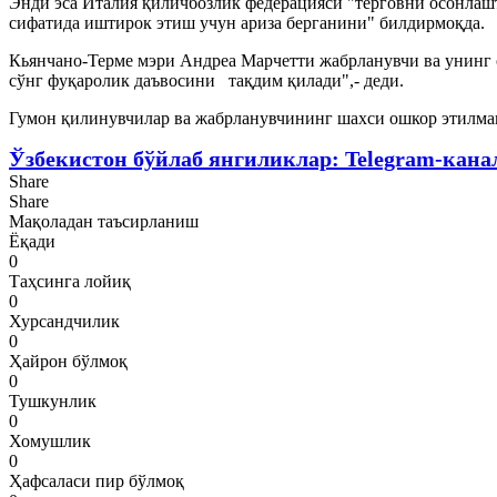
Энди эса Италия қиличбозлик федерацияси "терговни осонлашт
сифатида иштирок этиш учун ариза берганини" билдирмоқда.
Кьянчано-Терме мэри Андреа Марчетти жабрланувчи ва унинг
сўнг фуқаролик даъвосини тақдим қилади",- деди.
Гумон қилинувчилар ва жабрланувчининг шахси ошкор этилма
Ўзбекистон бўйлаб янгиликлар:
Telegram-кана
Share
Share
Мақоладан таъсирланиш
Ёқади
0
Таҳсинга лойиқ
0
Хурсандчилик
0
Ҳайрон бўлмоқ
0
Тушкунлик
0
Хомушлик
0
Ҳафсаласи пир бўлмоқ