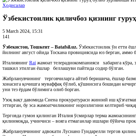
Ҳодисалар
Ўзбекистонлик қиличбоз қизнинг гуру
5 March 2024, 15:31
141
Ўзбекистон, Тошкент – Batafsil.uz.
Ўзбекистонлик ўн етти ёшл
йилнинг август ойида Тоскана провициясида юз берган, аммо б
Италиянинг
Rai
жамоат телерадиокомпанияси хабарига кўра, з
ташкил этилган ёшлар беллашуви пайтида содир бўлган.
Жабрланувчининг терговчиларга айтиб беришича, ёшлар базмид
хонасига қочишга муваффақ бўлиб, қўшнисига бошидан кечирга
уни тез ёрдам бўлимига олиб борган.
Узоқ вақт давомида Сиена прокуратураси жиноий иш қўзғатмаг
эттирган, бу эса жамоатчиликнинг норозлигини келтириб чиқа
Терговда гумон қилинган Италия ўсмирлар терма жамоасининг 
қилинмоқда, учинчиси – вояга етмаганлар ишлари бўйича прок
Жабрланувчининг адвокати Луcиано Гуидарелли тергов қилина