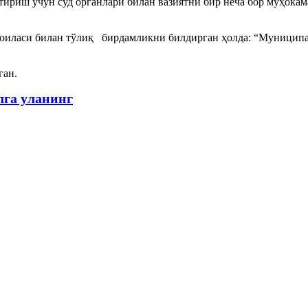
ириш учун суд органлари билан вазиятни бир неча бор муҳокама
 оиласи билан тўлиқ бирдамликни билдирган ҳолда: “Муниципа
ган.
лга уланинг