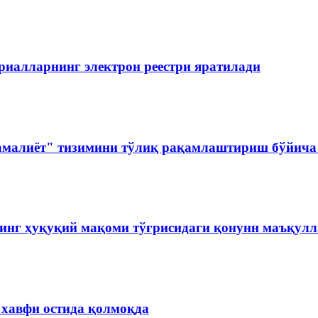
риалларнинг электрон реестри яратилади
амалиёт" тизимини тўлиқ рақамлаштириш бўйича 
инг ҳуқуқий мақоми тўғрисидаги қонунн маъқул
 хавфи остида қолмоқда