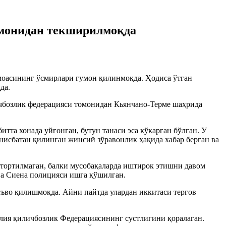
омонидан текширилмоқда
моасининг ўсмирлари гумон қилинмоқда. Ҳодиса ўтган
да.
личбозлик федерацияси томонидан Кьянчано-Терме шаҳрида
та хонада уйғонган, бутун танаси эса кўкарган бўлган. У
нисбатан қилинган жинсий зўравонлик ҳақида хабар берган ва
а тортилмаган, балки мусобақаларда иштирок этишни давом
на Сиена полицияси ишга қўшилган.
аъво қилишмоқда. Айни пайтда улардан иккитаси тергов
лия қиличбозлик Федерациясининг сустлигини қоралаган.