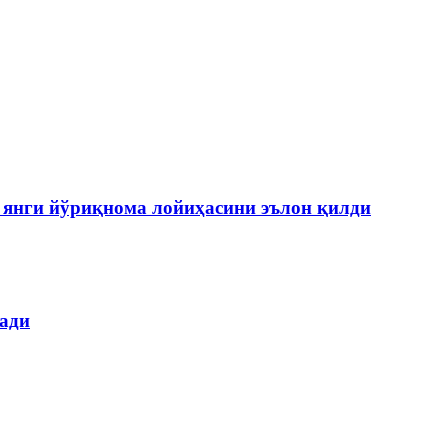
янги йўриқнома лойиҳасини эълон қилди
лади