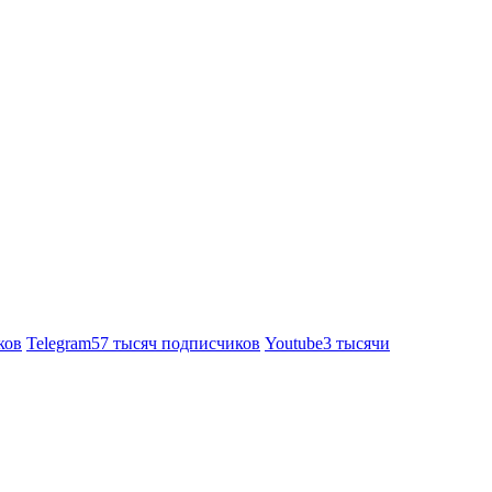
ков
Telegram
57 тысяч подписчиков
Youtube
3 тысячи