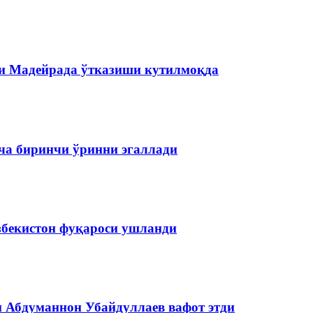
и Мадейрада ўтказиши кутилмоқда
ча биринчи ўринни эгаллади
збекистон фуқароси ушланди
и Абдуманнон Убайдуллаев вафот этди