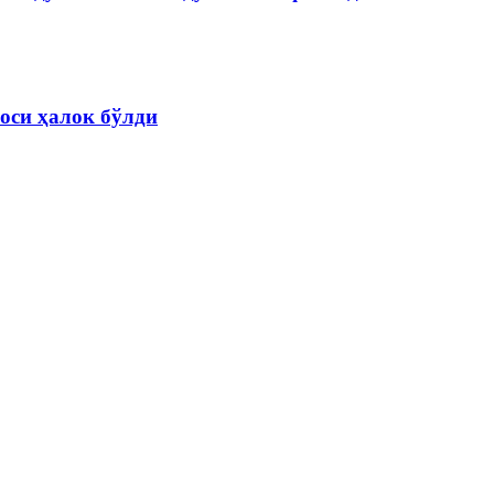
оси ҳалок бўлди