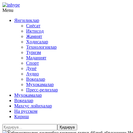
Menu
Янгиликлар
Сиёсат
Иқтисод
Жамият
Ҳодисалар
Технологиялар
Туризм
Маданият
Спорт
Дунё
Аудио
Воқеалар
Муҳокамалар
Пресс-релизлар
Муҳокамалар
Воқеалар
Махсус лойиҳалар
На русском
Кириш