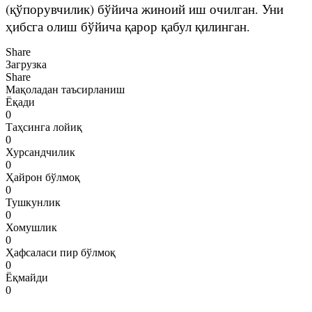
(қўпорувчилик) бўйича жиноий иш очилган. Уни
ҳибсга олиш бўйича қарор қабул қилинган.
Share
Загрузка
Share
Мақоладан таъсирланиш
Ёқади
0
Таҳсинга лойиқ
0
Хурсандчилик
0
Ҳайрон бўлмоқ
0
Тушкунлик
0
Хомушлик
0
Ҳафсаласи пир бўлмоқ
0
Ёқмайди
0