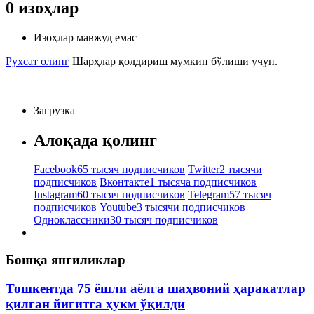
0
изоҳлар
Изоҳлар мавжуд емас
Рухсат олинг
Шарҳлар қолдириш мумкин бўлиши учун.
Загрузка
Алоқада қолинг
Facebook
65 тысяч подписчиков
Twitter
2 тысячи
подписчиков
Вконтакте
1 тысяча подписчиков
Instagram
60 тысяч подписчиков
Telegram
57 тысяч
подписчиков
Youtube
3 тысячи подписчиков
Одноклассники
30 тысяч подписчиков
Бошқа янгиликлар
Тошкентда 75 ёшли аёлга шаҳвоний ҳаракатлар
қилган йигитга ҳукм ўқилди