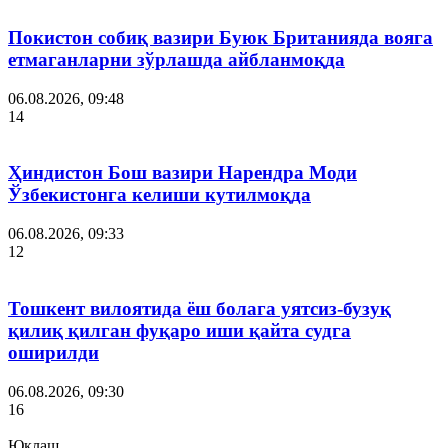
Покистон собиқ вазири Буюк Британияда вояга
етмаганларни зўрлашда айбланмоқда
06.08.2026, 09:48
14
Ҳиндистон Бош вазири Нарендра Моди
Ўзбекистонга келиши кутилмоқда
06.08.2026, 09:33
12
Тошкент вилоятида ёш болага уятсиз-бузуқ
қилиқ қилган фуқаро иши қайта судга
оширилди
06.08.2026, 09:30
16
Юклаш...