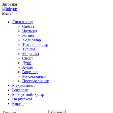
Загрузка
Menu
Янгиликлар
Сиёсат
Иқтисод
Жамият
Ҳодисалар
Технологиялар
Туризм
Маданият
Спорт
Дунё
Аудио
Воқеалар
Муҳокамалар
Пресс-релизлар
Муҳокамалар
Воқеалар
Махсус лойиҳалар
На русском
Кириш