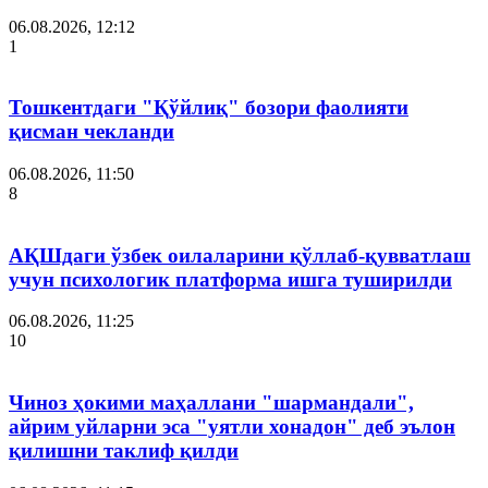
06.08.2026, 12:12
1
Тошкентдаги "Қўйлиқ" бозори фаолияти
қисман чекланди
06.08.2026, 11:50
8
АҚШдаги ўзбек оилаларини қўллаб-қувватлаш
учун психологик платформа ишга туширилди
06.08.2026, 11:25
10
Чиноз ҳокими маҳаллани "шармандали",
айрим уйларни эса "уятли хонадон" деб эълон
қилишни таклиф қилди