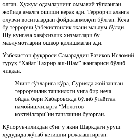
олган. Ҳужум одамларнинг оммавий тўпланган
жойида амалга ошиши керак эди. Террорчи аланга
олувчи воситалардан фойдаланмоқчи бўлган. Кеча
бу террорчи ўзбекистонлик экани маълум бўлди.
Шу кунгача хавфсизлик хизматлари бу
маълумотларни ошкор қилишмаган эди.
Ўзбекистон фуқароси Самараддин Разиков Исломий
гуруҳ “Хайат Тахрир аш-Шам” жангариси бўлиб
чиққан.
Унинг сўзларига кўра, Сурияда жойлашган
террорчилик ташкилоти унга бир неча
ойдан бери Хабаровскда бўлиб ўтаётган
намойишчиларга “Молотов
коктейллари”ни ташлашни буюрган.
Қўпорувчиликдан сўнг у яқин Шарқдаги уруш
ҳудудида жўнаб кетишни режалаштирган.