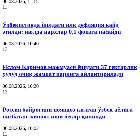
06.08.2026, 11:15
11
Ўзбекистонда йилдаги илк дефляция қайд
этилди: июлда нархлар 0,1 фоизга пасайди
06.08.2026, 10:40
13
Ислом Каримов мажмуаси ёнидаги 37 гектарлик
ҳудуд очиқ жамоат паркига айлантирилади
06.08.2026, 10:20
13
Россия байроғини пояндоз қилган ўзбек аёлига
нисбатан жиноят иши бекор қилинди
06.08.2026, 10:02
11