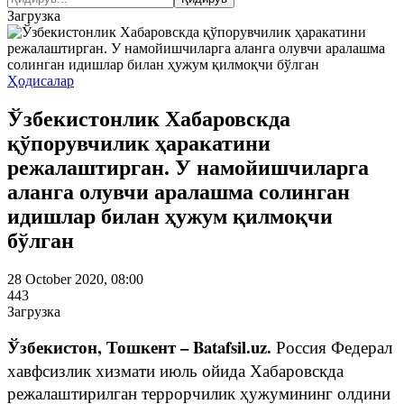
Загрузка
Ҳодисалар
Ўзбекистонлик Хабаровскда
қўпорувчилик ҳаракатини
режалаштирган. У намойишчиларга
аланга олувчи аралашма солинган
идишлар билан ҳужум қилмоқчи
бўлган
28 October 2020, 08:00
443
Загрузка
Ўзбекистон, Тошкент – Batafsil.uz.
Россия Федерал
хавфсизлик хизмати июль ойида Хабаровскда
режалаштирилган террорчилик ҳужумининг олдини