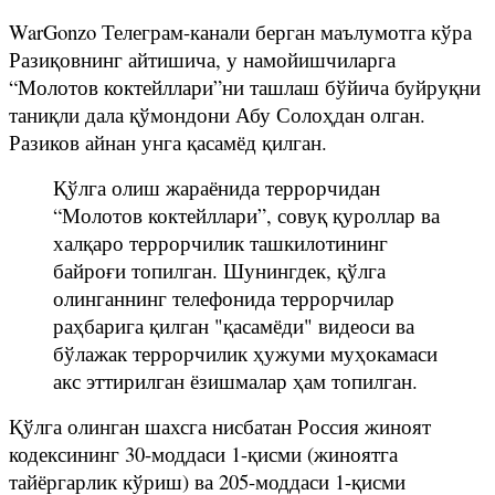
WarGonzo Телеграм-канали берган маълумотга кўра
Разиқовнинг айтишича, у намойишчиларга
“Молотов коктейллари”ни ташлаш бўйича буйруқни
таниқли дала қўмондони Абу Солоҳдан олган.
Разиков айнан унга қасамёд қилган.
Қўлга олиш жараёнида террорчидан
“Молотов коктейллари”, совуқ қуроллар ва
халқаро террорчилик ташкилотининг
байроғи топилган. Шунингдек, қўлга
олинганнинг телефонида террорчилар
раҳбарига қилган "қасамёди" видеоси ва
бўлажак террорчилик ҳужуми муҳокамаси
акс эттирилган ёзишмалар ҳам топилган.
Қўлга олинган шахсга нисбатан Россия жиноят
кодексининг 30-моддаси 1-қисми (жиноятга
тайёргарлик кўриш) ва 205-моддаси 1-қисми