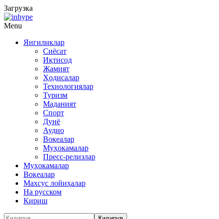
Загрузка
Menu
Янгиликлар
Сиёсат
Иқтисод
Жамият
Ҳодисалар
Технологиялар
Туризм
Маданият
Спорт
Дунё
Аудио
Воқеалар
Муҳокамалар
Пресс-релизлар
Муҳокамалар
Воқеалар
Махсус лойиҳалар
На русском
Кириш