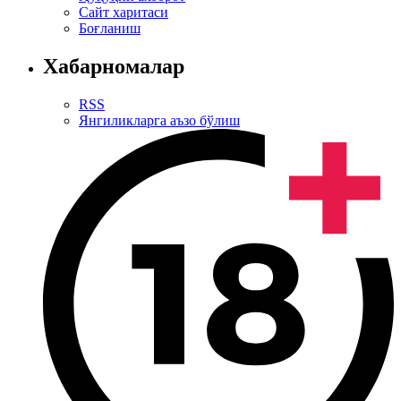
Сайт харитаси
Боғланиш
Хабарномалар
RSS
Янгиликларга аъзо бўлиш