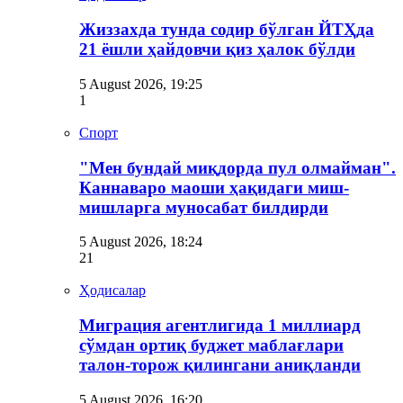
Жиззахда тунда содир бўлган ЙТҲда
21 ёшли ҳайдовчи қиз ҳалок бўлди
5 August 2026, 19:25
1
Спорт
"Мен бундай миқдорда пул олмайман".
Каннаваро маоши ҳақидаги миш-
мишларга муносабат билдирди
5 August 2026, 18:24
21
Ҳодисалар
Миграция агентлигида 1 миллиард
сўмдан ортиқ буджет маблағлари
талон-торож қилингани аниқланди
5 August 2026, 16:20