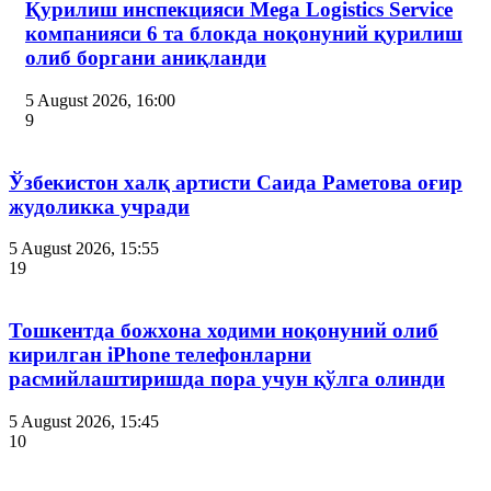
Қурилиш инспекцияси Мega Logistics Service
компанияси 6 та блокда ноқонуний қурилиш
олиб боргани аниқланди
5 August 2026, 16:00
9
Ўзбекистон халқ артисти Саида Раметова оғир
жудоликка учради
5 August 2026, 15:55
19
Тошкентда божхона ходими ноқонуний олиб
кирилган iPhone телефонларни
расмийлаштиришда пора учун қўлга олинди
5 August 2026, 15:45
10