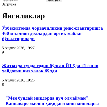
Загрузка
Янгиликлар
Ўзбекистонда чорвачиликни ривожлантиришга
460 миллион доллардан ортиқ маблағ
йўналтирилади
5 August 2026, 19:27
9
Жиззахда тунда содир бўлган ЙТҲда 21 ёшли
ҳайдовчи қиз ҳалок бўлди
5 August 2026, 19:25
8
"Мен бундай миқдорда пул олмайман".
Каннаваро маоши ҳақидаги миш-мишларга