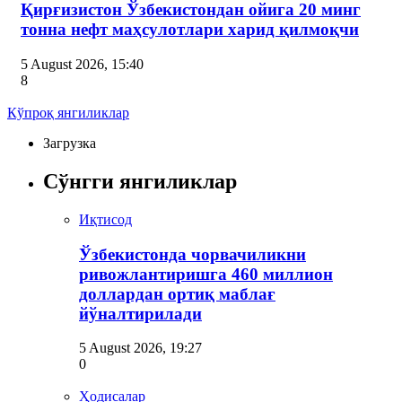
Қирғизистон Ўзбекистондан ойига 20 минг
тонна нефт маҳсулотлари харид қилмоқчи
5 August 2026, 15:40
8
Кўпроқ янгиликлар
Загрузка
Сўнгги янгиликлар
Иқтисод
Ўзбекистонда чорвачиликни
ривожлантиришга 460 миллион
доллардан ортиқ маблағ
йўналтирилади
5 August 2026, 19:27
0
Ҳодисалар