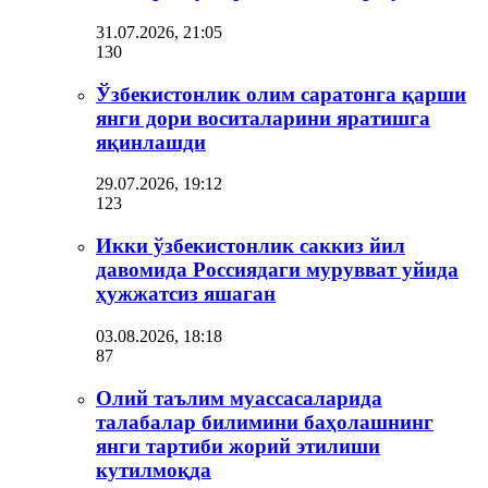
31.07.2026, 21:05
130
Ўзбекистонлик олим саратонга қарши
янги дори воситаларини яратишга
яқинлашди
29.07.2026, 19:12
123
Икки ўзбекистонлик саккиз йил
давомида Россиядаги мурувват уйида
ҳужжатсиз яшаган
03.08.2026, 18:18
87
Олий таълим муассасаларида
талабалар билимини баҳолашнинг
янги тартиби жорий этилиши
кутилмоқда