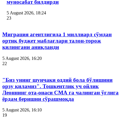
муносабат билдирди
5 August 2026, 18:24
23
Миграция агентлигида 1 миллиард сўмдан
ортиқ буджет маблағлари талон-торож
қилингани аниқланди
5 August 2026, 16:20
22
"Биз унинг шунчаки оддий бола бўлишини
орзу қиламиз". Тошкентлик уч ойлик
Леоннинг ота-онаси СМА га чалинган ўғлига
ёрдам беришни сўрашмоқда
5 August 2026, 16:10
19