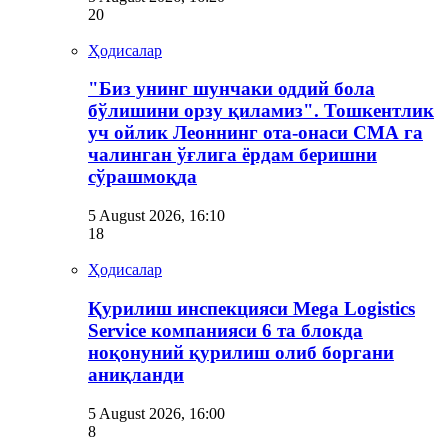
20
Ҳодисалар
"Биз унинг шунчаки оддий бола
бўлишини орзу қиламиз". Тошкентлик
уч ойлик Леоннинг ота-онаси СМА га
чалинган ўғлига ёрдам беришни
сўрашмоқда
5 August 2026, 16:10
18
Ҳодисалар
Қурилиш инспекцияси Мega Logistics
Service компанияси 6 та блокда
ноқонуний қурилиш олиб боргани
аниқланди
5 August 2026, 16:00
8