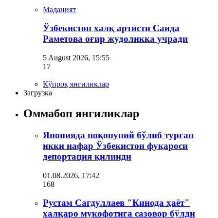
Маданият
Ўзбекистон халқ артисти Саида
Раметова оғир жудоликка учради
5 August 2026, 15:55
17
Кўпроқ янгиликлар
Загрузка
Оммабоп янгиликлар
Японияда ноқонуний бўлиб турган
икки нафар Ўзбекистон фуқароси
депортация қилинди
01.08.2026, 17:42
168
Рустам Сагдуллаев "Кинода ҳаёт"
халқаро мукофотига сазовор бўлди