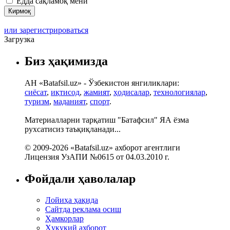
Ёдда сақламоқ мени
или зарегистрироваться
Загрузка
Биз ҳақимизда
АН «Batafsil.uz» - Ўзбекистон янгиликлари:
сиёсат
,
иқтисод
,
жамият
,
ҳодисалар
,
технологиялар
,
туризм
,
маданият
,
спорт
.
Материалларни тарқатиш "Батафсил" ЯА ёзма
рухсатисиз таъқиқланади...
© 2009-2026 «Batafsil.uz» ахборот агентлиги
Лицензия УзАПИ №0615 от 04.03.2010 г.
Фойдали ҳаволалар
Лойиҳа ҳақида
Сайтда реклама осиш
Ҳамкорлар
Ҳуқуқий ахборот