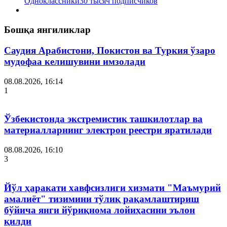
Одноклассники
30 тысяч подписчиков
Бошқа янгиликлар
Саудия Арабистони, Покистон ва Туркия ўзаро
мудофаа келишувини имзолади
08.08.2026, 16:14
1
Ўзбекистонда экстремистик ташкилотлар ва
материалларнинг электрон реестри яратилади
08.08.2026, 16:10
3
Йўл ҳаракати хавфсизлиги хизмати "Маъмурий
амалиёт" тизимини тўлиқ рақамлаштириш
бўйича янги йўриқнома лойиҳасини эълон
қилди