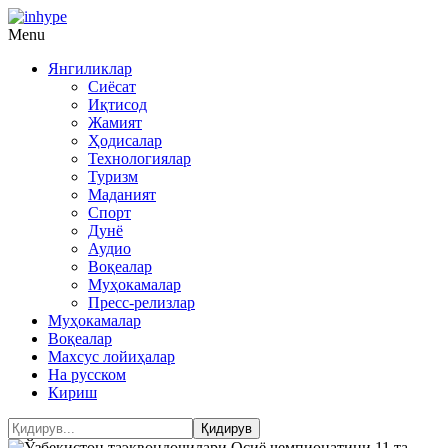
Menu
Янгиликлар
Сиёсат
Иқтисод
Жамият
Ҳодисалар
Технологиялар
Туризм
Маданият
Спорт
Дунё
Аудио
Воқеалар
Муҳокамалар
Пресс-релизлар
Муҳокамалар
Воқеалар
Махсус лойиҳалар
На русском
Кириш