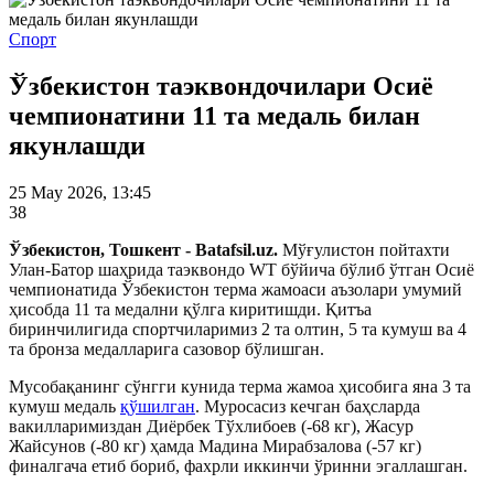
Спорт
Ўзбекистон таэквондочилари Осиё
чемпионатини 11 та медаль билан
якунлашди
25 May 2026, 13:45
38
Ўзбекистон, Тошкент - Batafsil.uz.
Мўғулистон пойтахти
Улан-Батор шаҳрида таэквондо WT бўйича бўлиб ўтган Осиё
чемпионатида Ўзбекистон терма жамоаси аъзолари умумий
ҳисобда 11 та медални қўлга киритишди.
Қитъа
биринчилигида спортчиларимиз 2 та олтин, 5 та кумуш ва 4
та бронза медалларига сазовор бўлишган.
Мусобақанинг сўнгги кунида терма жамоа ҳисобига яна 3 та
кумуш медаль
қўшилган
. Муросасиз кечган баҳсларда
вакилларимиздан Диёрбек Тўхлибоев (-68 кг), Жасур
Жайсунов (-80 кг) ҳамда Мадина Мирабзалова (-57 кг)
финалгача етиб бориб, фахрли иккинчи ўринни эгаллашган.