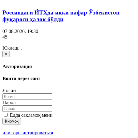
Россиядаги ЙТҲда икки нафар Ўзбекистон
фуқароси ҳалок бўлди
07.08.2026, 19:30
45
Юклаш...
×
Авторизация
Войти через сайт
Логин
Парол
Ёдда сақламоқ мени
или зарегистрироваться