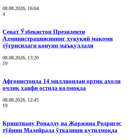
08.08.2026, 16:04
4
Сенат Ўзбекистон Президенти
Администрациясининг ҳуқуқий мақоми
тўғрисидаги қонунн маъқуллади
08.08.2026, 13:20
19
Афғонистонда 14 миллиондан ортиқ аҳоли
очлик хавфи остида қолмоқда
08.08.2026, 12:45
19
Криштиану Роналду ва Жоржина Родригес
тўйини Мадейрада ўтказиши кутилмоқда