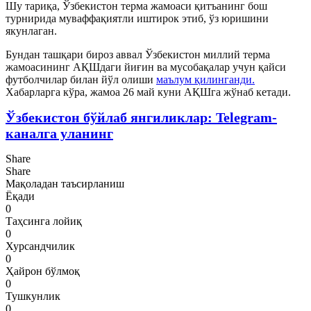
Шу тариқа, Ўзбекистон терма жамоаси қитъанинг бош
турнирида муваффақиятли иштирок этиб, ўз юришини
якунлаган.
Бундан ташқари бироз аввал Ўзбекистон миллий терма
жамоасининг АҚШдаги йиғин ва мусобақалар учун қайси
футболчилар билан йўл олиши
маълум қилинганди.
Хабарларга кўра, жамоа 26 май куни АҚШга жўнаб кетади.
Ўзбекистон бўйлаб янгиликлар: Telegram-
каналга уланинг
Share
Share
Мақоладан таъсирланиш
Ёқади
0
Таҳсинга лойиқ
0
Хурсандчилик
0
Ҳайрон бўлмоқ
0
Тушкунлик
0