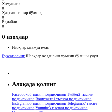
Хомушлик
0
Ҳафсаласи пир бўлмоқ
0
Ёқмайди
0
0
изоҳлар
Изоҳлар мавжуд емас
Рухсат олинг
Шарҳлар қолдириш мумкин бўлиши учун.
Алоқада қолинг
Facebook
65 тысяч подписчиков
Twitter
2 тысячи
подписчиков
Вконтакте
1 тысяча подписчиков
Instagram
60 тысяч подписчиков
Telegram
57 тысяч
подписчиков
Youtube
3 тысячи подписчиков