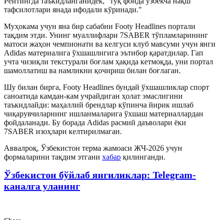
Рейтингда таъкидланганидек, "тўқ фонда ўзбекча нақш
тафсилотлари янада ифодали кўринади."
Муҳокама учун яна бир сабабни Footy Headlines портали
тақдим этди. Унинг муаллифлари 7SABER тўпламларининг
матоси жаҳон чемпионати ва келгуси клуб мавсуми учун янги
Adidas материалига ўхшашлигига эътибор қаратдилар. Гап
учта чизиқли текстурали боғлам ҳақида кетмоқда, уни портал
шамоллатиш ва намликни қочириш билан боғлаган.
Шу билан бирга, Footy Headlines бундай ўхшашликлар спорт
саноатида камдан-кам учрайдиган ҳолат эмаслигини
таъкидлайди: маҳаллий брендлар кўпинча йирик ишлаб
чиқарувчиларнинг ишланмаларига ўхшаш материаллардан
фойдаланади. Бу борада Adidas расмий даъволари ёки
7SABER изоҳлари келтирилмаган.
Аввалроқ, Ўзбекистон терма жамоаси ЖЧ-2026 учун
формаларини тақдим этгани
хабар
қилинганди.
Ўзбекистон бўйлаб янгиликлар: Telegram-
каналга уланинг