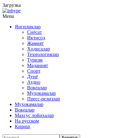
Загрузка
Menu
Янгиликлар
Сиёсат
Иқтисод
Жамият
Ҳодисалар
Технологиялар
Туризм
Маданият
Спорт
Дунё
Аудио
Воқеалар
Муҳокамалар
Пресс-релизлар
Муҳокамалар
Воқеалар
Махсус лойиҳалар
На русском
Кириш