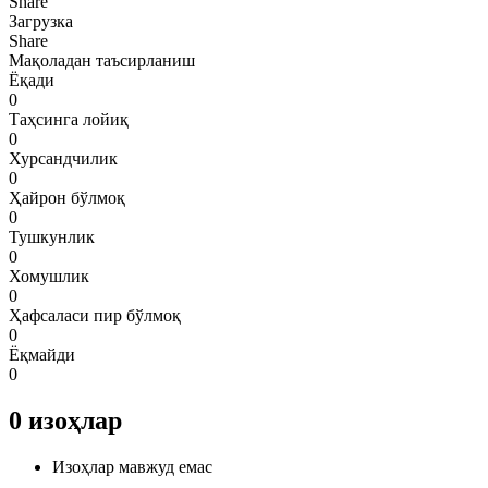
Share
Загрузка
Share
Мақоладан таъсирланиш
Ёқади
0
Таҳсинга лойиқ
0
Хурсандчилик
0
Ҳайрон бўлмоқ
0
Тушкунлик
0
Хомушлик
0
Ҳафсаласи пир бўлмоқ
0
Ёқмайди
0
0
изоҳлар
Изоҳлар мавжуд емас