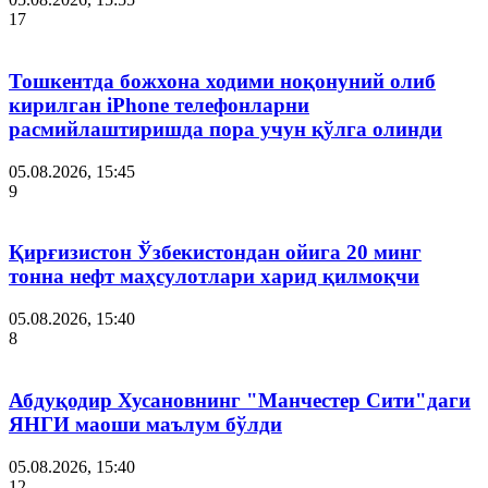
17
Тошкентда божхона ходими ноқонуний олиб
кирилган iPhone телефонларни
расмийлаштиришда пора учун қўлга олинди
05.08.2026, 15:45
9
Қирғизистон Ўзбекистондан ойига 20 минг
тонна нефт маҳсулотлари харид қилмоқчи
05.08.2026, 15:40
8
Абдуқодир Хусановнинг "Манчестер Сити"даги
ЯНГИ маоши маълум бўлди
05.08.2026, 15:40
12