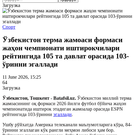
Загрузка
Спорт
Ўзбекистон терма жамоаси формаси
жаҳон чемпионати иштирокчилари
рейтингида 105 та давлат орасида 103-
ўринни эгаллади
11 June 2026, 15:25
64
Загрузка
Ўзбекистон, Тошкент - Batafsil.uz.
Ўзбекистон миллий терма
жамоасининг оқ формаси 2026 йилги футбол бўйича жаҳон
чемпионатида иштирок этадиган жамоалар орасида ESPN
рейтингида 103-ўринни
эгаллади
.
Ушбу рўйхатда Америка телеканали маълумотларига кўра, 84-
ўринни эгаллаган кўк рангли меҳмон либоси ҳам бор.