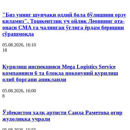
"Биз унинг шунчаки оддий бола бўлишини орзу
қиламиз". Тошкентлик уч ойлик Леоннинг ота-
онаси СМА га чалинган ўғлига ёрдам беришни
сўрашмоқда
05.08.2026, 16:10
18
Қурилиш инспекцияси Мega Logistics Service
компанияси 6 та блокда ноқонуний қурилиш
олиб боргани аниқланди
05.08.2026, 16:00
8
Ўзбекистон халқ артисти Саида Раметова оғир
жудоликка учради
05.08.2026, 15:55