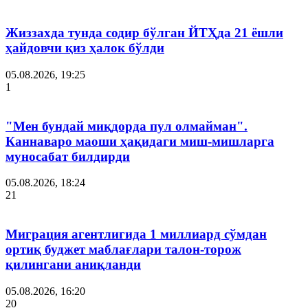
Жиззахда тунда содир бўлган ЙТҲда 21 ёшли
ҳайдовчи қиз ҳалок бўлди
05.08.2026, 19:25
1
"Мен бундай миқдорда пул олмайман".
Каннаваро маоши ҳақидаги миш-мишларга
муносабат билдирди
05.08.2026, 18:24
21
Миграция агентлигида 1 миллиард сўмдан
ортиқ буджет маблағлари талон-торож
қилингани аниқланди
05.08.2026, 16:20
20