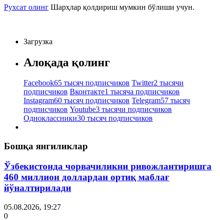
Рухсат олинг
Шарҳлар қолдириш мумкин бўлиши учун.
Загрузка
Алоқада қолинг
Facebook
65 тысяч подписчиков
Twitter
2 тысячи
подписчиков
Вконтакте
1 тысяча подписчиков
Instagram
60 тысяч подписчиков
Telegram
57 тысяч
подписчиков
Youtube
3 тысячи подписчиков
Одноклассники
30 тысяч подписчиков
Бошқа янгиликлар
Ўзбекистонда чорвачиликни ривожлантиришга
460 миллион доллардан ортиқ маблағ
йўналтирилади
05.08.2026, 19:27
0