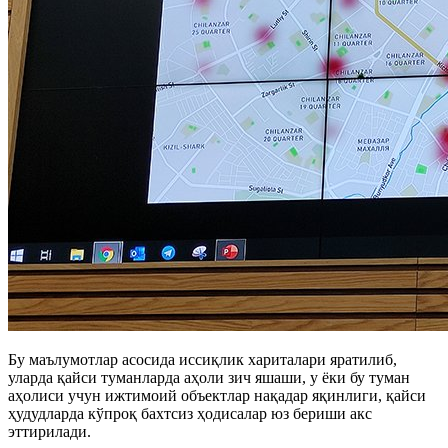
Бу маълумотлар асосида иссиқлик хариталари яратилиб,
уларда қайси туманларда аҳоли зич яшаши, у ёки бу туман
аҳолиси учун ижтимоий объектлар нақадар яқинлиги, қайси
ҳудудларда кўпроқ бахтсиз ҳодисалар юз бериши акс
эттирилади.