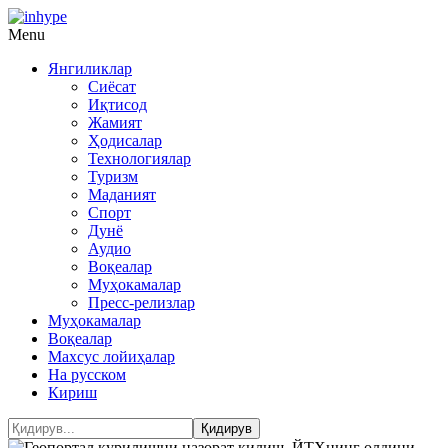
Menu
Янгиликлар
Сиёсат
Иқтисод
Жамият
Ҳодисалар
Технологиялар
Туризм
Маданият
Спорт
Дунё
Аудио
Воқеалар
Муҳокамалар
Пресс-релизлар
Муҳокамалар
Воқеалар
Махсус лойиҳалар
На русском
Кириш