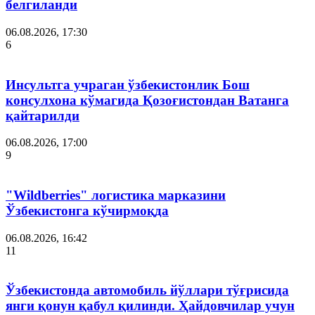
белгиланди
06.08.2026, 17:30
6
Инсультга учраган ўзбекистонлик Бош
консулхона кўмагида Қозоғистондан Ватанга
қайтарилди
06.08.2026, 17:00
9
"Wildberries" логистика марказини
Ўзбекистонга кўчирмоқда
06.08.2026, 16:42
11
Ўзбекистонда автомобиль йўллари тўғрисида
янги қонун қабул қилинди. Ҳайдовчилар учун