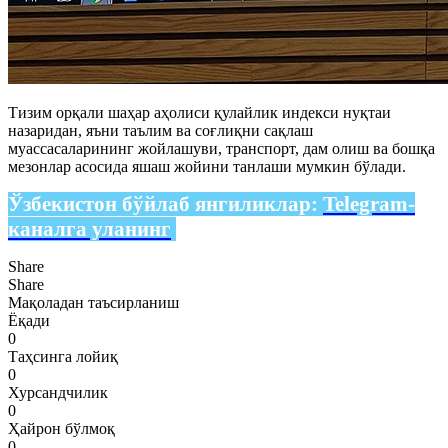
Тизим орқали шаҳар аҳолиси қулайлик индекси нуқтаи
назаридан, яъни таълим ва соғлиқни сақлаш
муассасаларининг жойлашуви, транспорт, дам олиш ва бошқа
мезонлар асосида яшаш жойини танлаши мумкин бўлади.
Ўзбекистон бўйлаб янгиликлар:
Telegram-
каналга уланинг
Share
Share
Мақоладан таъсирланиш
Ёқади
0
Таҳсинга лойиқ
0
Хурсандчилик
0
Ҳайрон бўлмоқ
0