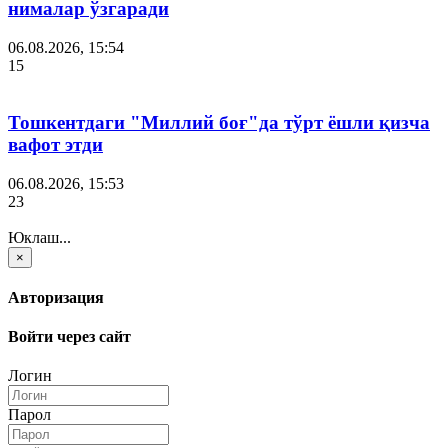
нималар ўзгаради
06.08.2026, 15:54
15
Тошкентдаги "Миллий боғ"да тўрт ёшли қизча
вафот этди
06.08.2026, 15:53
23
Юклаш...
×
Авторизация
Войти через сайт
Логин
Парол