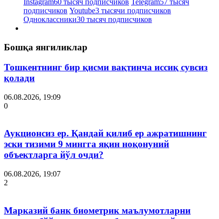
Instagram
60 тысяч подписчиков
Telegram
57 тысяч
подписчиков
Youtube
3 тысячи подписчиков
Одноклассники
30 тысяч подписчиков
Бошқа янгиликлар
Тошкентнинг бир қисми вақтинча иссиқ сувсиз
қолади
06.08.2026, 19:09
0
Аукционсиз ер. Қандай қилиб ер ажратишнинг
эски тизими 9 мингга яқин ноқонуний
объектларга йўл очди?
06.08.2026, 19:07
2
Марказий банк биометрик маълумотларни