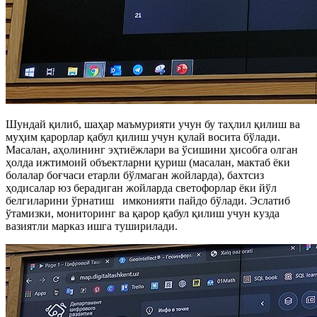
Шундай қилиб, шаҳар маъмурияти учун бу таҳлил қилиш ва
муҳим қарорлар қабул қилиш учун қулай восита бўлади.
Масалан, аҳолининг эҳтиёжлари ва ўсишини ҳисобга олган
ҳолда ижтимоий объектларни қуриш (масалан, мактаб ёки
болалар боғчаси етарли бўлмаган жойларда), бахтсиз
ҳодисалар юз берадиган жойларда светофорлар ёки йўл
белгиларини ўрнатиш имконияти пайдо бўлади. Эслатиб
ўтамизки, мониторинг ва қарор қабул қилиш учун кузда
вазиятли марказ ишга туширилади.