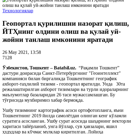
Технологиялар
Геопортал қурилишни назорат қилиш,
ЙТҲнинг олдини олиш ва қулай уй-
жойни танлаш имконини яратади
26 May 2021, 13:58
7128
Ўзбекистон, Тошкент – Batafsil.uz.
“Рақамли Тошкент”
дастури доирасида Санкт-Петербургнинг "Геоинтеллект"
компанияси билан биргаликда Тошкентнинг географик
ахборот-таҳлилий тизими - геопортал яратилди. Унда 30та
режалаштирилган ахборот тизимлари ва турли идораларнинг
маълумотлар базаларидан 26 таси мужассамлашган. Бу
тўғрисида мухбиримиз хабар бермоқда.
Ушбу тизимнинг картографик асоси ортофотопланга, яъни
Тошкентнинг 2019 йилда самолётдан олинган кенг кўламли
суратига асосланган. Ушбу сурат асосида шаҳарнинг векторли
харитаси тайёрланиб, унга йўллар, сув ҳавзалари, яшил
ҳудудлар ва кўчмас мулклар киритилган. Лойиҳа