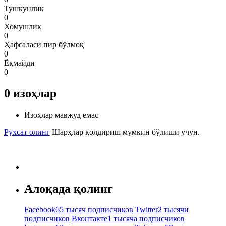
Тушкунлик
0
Хомушлик
0
Ҳафсаласи пир бўлмоқ
0
Ёқмайди
0
0
изоҳлар
Изоҳлар мавжуд емас
Рухсат олинг
Шарҳлар қолдириш мумкин бўлиши учун.
Алоқада қолинг
Facebook
65 тысяч подписчиков
Twitter
2 тысячи
подписчиков
Вконтакте
1 тысяча подписчиков