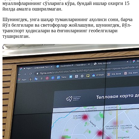
муаллифларининг сўзларига кўра, бундай ишлар охирги 15
йилда амалга оширилмаган.
Шунингдек, унга шаҳар туманларининг аҳолиси сони, барча
йўл белгилари ва светофорлар жойлашуви, шунингдек, йўл-
транспорт ҳодисалари ва ёнғинларнинг геобелгилари
туширилган.