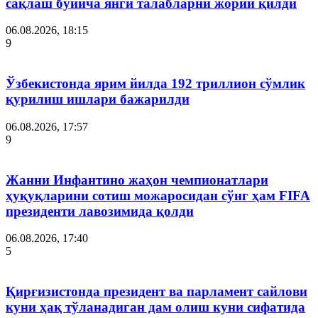
сақлаш бўйича янги талабларни жорий қилди
06.08.2026, 18:15
9
Ўзбекистонда ярим йилда 192 триллион сўмлик
қурилиш ишлари бажарилди
06.08.2026, 17:57
9
Жанни Инфантино жаҳон чемпионатлари
ҳуқуқларини сотиш можаросидан сўнг ҳам FIFA
президенти лавозимида қолди
06.08.2026, 17:40
5
Қирғизистонда президент ва парламент сайлови
куни ҳақ тўланадиган дам олиш куни сифатида