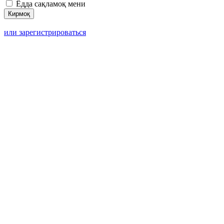
Ёдда сақламоқ мени
или зарегистрироваться