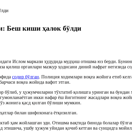
: Беш киши ҳалок бўлди
аги Ислом маркази ҳудудида мудҳиш отишма юз берди. Бунинг
за қилиш органлари мазкур ҳодисани диний нафрат негизида со
рофида
содир бўлган
. Полиция ходимлари воқеа жойига етиб кел
барчаси воқеа жойида вафот этган.
р бўлиб, у ҳужумчиларни тўхтатиб қолишга уринган ва бундан 
умонланаётган икки нафар ёш йигитнинг жасадлари воқеа жойи
г ўз жонига қасд қилган бўлиши мумкин.
ҳатлар билан шифохонага ётқизилган.
таб ҳам жойлашган эди. Отишма вақтида бинода болалар бўлган
д этишича, ушбу ҳужум уйидан қочиб кетган ва суицидга мойил