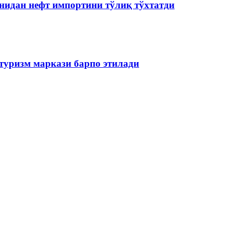
нидан нефт импортини тўлиқ тўхтатди
туризм маркази барпо этилади