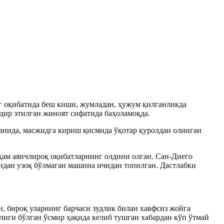
 оқибатида беш киши, жумладан, ҳужум қилганликда
дир этилган жиноят сифатида баҳоламоқда.
ганида, масжидга кириш қисмида ўқотар қуролдан олинган
ҳам аянчлироқ оқибатларнинг олдини олган. Сан-Диего
дан узоқ бўлмаган машина ичидан топилган. Дастлабки
, бироқ уларнинг барчаси зудлик билан хавфсиз жойга
лиги бўлган ўсмир ҳақида келиб тушган хабардан кўп ўтмай