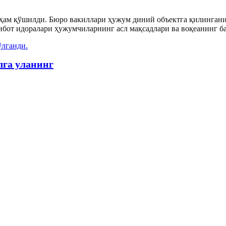
м қўшилди. Бюро вакиллари ҳужум диний объектга қилингани б
ибот идоралари ҳужумчиларнинг асл мақсадлари ва воқеанинг б
ўлганди.
лга уланинг