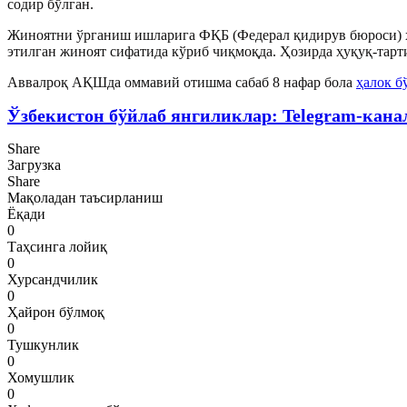
содир бўлган.
Жиноятни ўрганиш ишларига ФҚБ (Федерал қидирув бюроси) ҳа
этилган жиноят сифатида кўриб чиқмоқда. Ҳозирда ҳуқуқ-тарт
Аввалроқ АҚШда оммавий отишма сабаб 8 нафар бола
ҳалок б
Ўзбекистон бўйлаб янгиликлар: Telegram-кана
Share
Загрузка
Share
Мақоладан таъсирланиш
Ёқади
0
Таҳсинга лойиқ
0
Хурсандчилик
0
Ҳайрон бўлмоқ
0
Тушкунлик
0
Хомушлик
0