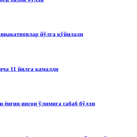
авиақатновлар йўлга қўйилади
ича 11 йилга қамалди
 ёнғин инсон ўлимига сабаб бўлди