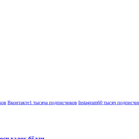
ков
Вконтакте
1 тысяча подписчиков
Instagram
60 тысяч подписчи
оси ҳалок бўлди