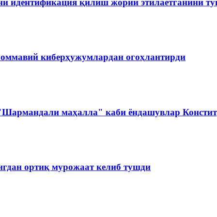
ини идентификация қилиш жорий этилаётганини т
 оммавий киберҳужумлардан огоҳлантирди
 "Шармандали маҳалла" каби ёндашувлар Констит
нгдан ортиқ мурожаат келиб тушди