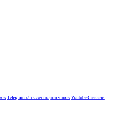
ков
Telegram
57 тысяч подписчиков
Youtube
3 тысячи