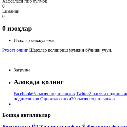
Ҳафсаласи пир бўлмоқ
0
Ёқмайди
0
0
изоҳлар
Изоҳлар мавжуд емас
Рухсат олинг
Шарҳлар қолдириш мумкин бўлиши учун.
Загрузка
Алоқада қолинг
Facebook
65 тысяч подписчиков
Twitter
2 тысячи подписчи
подписчиков
Одноклассники
30 тысяч подписчиков
Бошқа янгиликлар
Россиядаги ЙТҲда икки нафар Ўзбекистон фуқар