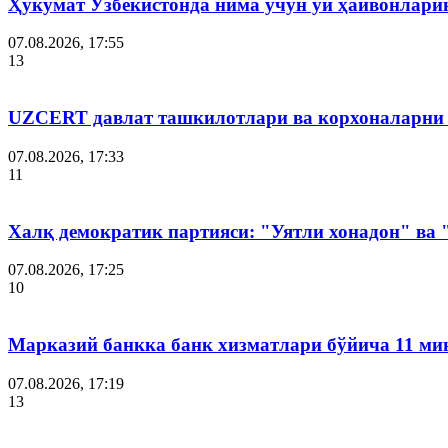
Ҳукумат Ўзбекистонда нима учун уй ҳайвонлар
07.08.2026, 17:55
13
UZCERT давлат ташкилотлари ва корхоналарни
07.08.2026, 17:33
11
Халқ демократик партияси: "Уятли хонадон" ва
07.08.2026, 17:25
10
Марказий банкка банк хизматлари бўйича 11 ми
07.08.2026, 17:19
13