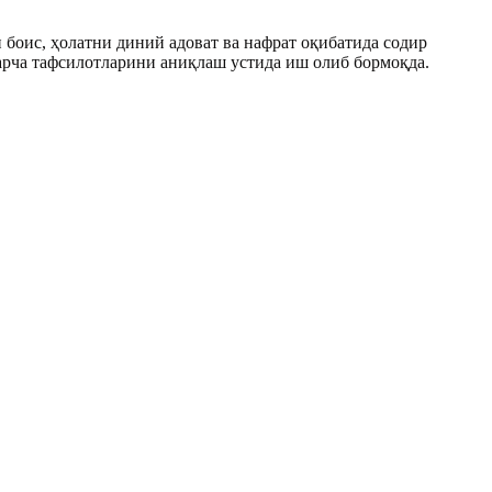
оис, ҳолатни диний адоват ва нафрат оқибатида содир
арча тафсилотларини аниқлаш устида иш олиб бормоқда.