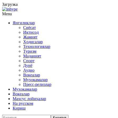
Загрузка
Menu
Янгиликлар
Сиёсат
Иқтисод
Жамият
Ҳодисалар
Технологиялар
Туризм
Маданият
Спорт
Дунё
Аудио
Воқеалар
Муҳокамалар
Пресс-релизлар
Муҳокамалар
Воқеалар
Махсус лойиҳалар
На русском
Кириш