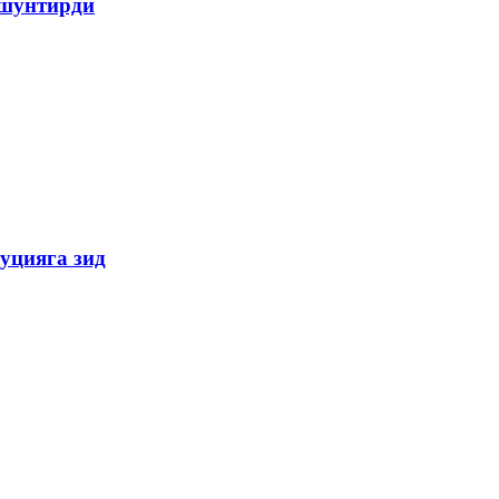
ушунтирди
уцияга зид