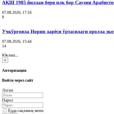
АҚШ 1985 йилдан бери илк бор Саудия Арабисто
07.08.2026, 17:16
8
Учқўрғонда Норин дарёси ўртасидаги оролда эко
07.08.2026, 15:44
14
Юклаш...
×
Авторизация
Войти через сайт
Логин
Парол
Ёдда сақламоқ мени