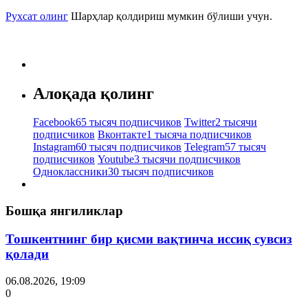
Рухсат олинг
Шарҳлар қолдириш мумкин бўлиши учун.
Алоқада қолинг
Facebook
65 тысяч подписчиков
Twitter
2 тысячи
подписчиков
Вконтакте
1 тысяча подписчиков
Instagram
60 тысяч подписчиков
Telegram
57 тысяч
подписчиков
Youtube
3 тысячи подписчиков
Одноклассники
30 тысяч подписчиков
Бошқа янгиликлар
Тошкентнинг бир қисми вақтинча иссиқ сувсиз
қолади
06.08.2026, 19:09
0