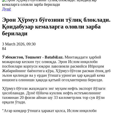
Дунё
Эрон Ҳўрмуз бўғозини тўлиқ блоклади.
Қоидабузар кемаларга оловли зарба
берилади
3 March 2026, 09:30
84
Ўзбекистон, Тошкент - Batafsil.uz.
Минтақадаги ҳарбий
можаролар кескин тус олмоқда. Эрон Ислом инқилоби
посбонлари корпуси юқори лавозимли расмийси Иброҳим
Жабарийнинг баёнотига кўра, Ҳўрмуз бўғози расман ёпиқ деб
эълон қилинди ва у ердан ўтишга уринган ҳар қандай кема
нишонга олиниши ҳақида қатъий огоҳлантириш берилди.
Ҳўрмуз бўғози жаҳондаги энг муҳим нефть экспорт йўлаги
ҳисобланади. Дунё бўйича кунлик нефть истеъмолининг
тахминан 20 фоизи айнан шу 33 километрлик тор сув йўли
орқали ўтади.
"Агар кимдир ўтишга ҳаракат қилса, Ислом инқилоби