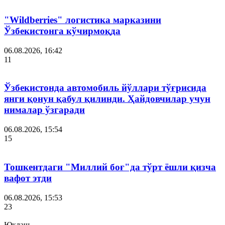
"Wildberries" логистика марказини
Ўзбекистонга кўчирмоқда
06.08.2026, 16:42
11
Ўзбекистонда автомобиль йўллари тўғрисида
янги қонун қабул қилинди. Ҳайдовчилар учун
нималар ўзгаради
06.08.2026, 15:54
15
Тошкентдаги "Миллий боғ"да тўрт ёшли қизча
вафот этди
06.08.2026, 15:53
23
Юклаш...