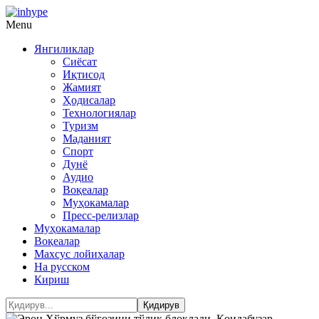
Menu
Янгиликлар
Сиёсат
Иқтисод
Жамият
Ҳодисалар
Технологиялар
Туризм
Маданият
Спорт
Дунё
Аудио
Воқеалар
Муҳокамалар
Пресс-релизлар
Муҳокамалар
Воқеалар
Махсус лойиҳалар
На русском
Кириш