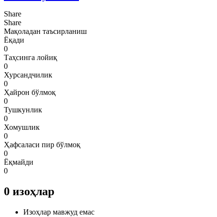
Share
Share
Мақоладан таъсирланиш
Ёқади
0
Таҳсинга лойиқ
0
Хурсандчилик
0
Ҳайрон бўлмоқ
0
Тушкунлик
0
Хомушлик
0
Ҳафсаласи пир бўлмоқ
0
Ёқмайди
0
0
изоҳлар
Изоҳлар мавжуд емас