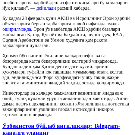
посбонлари ва ҳарбий-денгиз флоти қисмлари бу кемаларни
йўқ қилади", —
дейилади
расмий хабарда.
Бу қадам 28 февраль куни АҚШ ва Исроилнинг Эрон ҳарбий
объектларига берган зарбаларига жавоб сифатида амалга
оширилмоқда
. Эрон ўз навбатида АҚШ ҳарбий базалари
жойлашган Қатар, Қувайт ва Баҳрайнга, шунингдек, БАА,
Саудия Арабистони ва Уммон ҳудудига ҳам ракета
зарбаларини йўллаган.
Ҳормуз бўғозининг ёпилиши халқаро нефть ва газ
бозорларида катта беқарорликни келтириб чиқармоқда.
Бундан олдин ҳам Қизил денгиздаги ҳусийларнинг
ҳужумлари туфайли юк ташишда муаммолар юзага келган
эди, эндиликда эса Форс кўрфазидаги ушбу тақиқ жаҳон
энергия таъминотини жиддий таҳдид остида қолдирмоқда.
Инвесторлар ва халқаро ҳамжамият вазиятнинг янада авж
олиб, тўлиқ кўламли урушга айланишидан хавотирда. Айни
дамда нефть нархларининг кескин кўтарилиши ва логистика
занжирларининг узилиши глобал иқтисодий инқироз
эҳтимолини оширмоқда.
Ўзбекистон бўйлаб янгиликлар: Telegram-
каналга уланинг