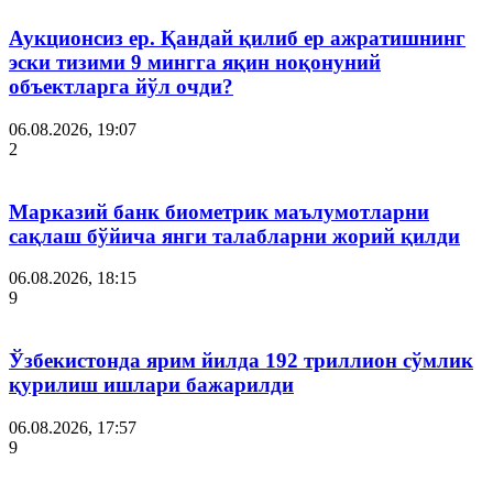
Аукционсиз ер. Қандай қилиб ер ажратишнинг
эски тизими 9 мингга яқин ноқонуний
объектларга йўл очди?
06.08.2026, 19:07
2
Марказий банк биометрик маълумотларни
сақлаш бўйича янги талабларни жорий қилди
06.08.2026, 18:15
9
Ўзбекистонда ярим йилда 192 триллион сўмлик
қурилиш ишлари бажарилди
06.08.2026, 17:57
9