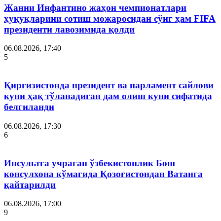
Жанни Инфантино жаҳон чемпионатлари
ҳуқуқларини сотиш можаросидан сўнг ҳам FIFA
президенти лавозимида қолди
06.08.2026, 17:40
5
Қирғизистонда президент ва парламент сайлови
куни ҳақ тўланадиган дам олиш куни сифатида
белгиланди
06.08.2026, 17:30
6
Инсультга учраган ўзбекистонлик Бош
консулхона кўмагида Қозоғистондан Ватанга
қайтарилди
06.08.2026, 17:00
9