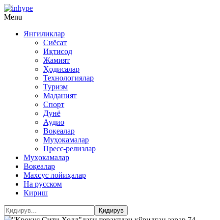
Menu
Янгиликлар
Сиёсат
Иқтисод
Жамият
Ҳодисалар
Технологиялар
Туризм
Маданият
Спорт
Дунё
Аудио
Воқеалар
Муҳокамалар
Пресс-релизлар
Муҳокамалар
Воқеалар
Махсус лойиҳалар
На русском
Кириш