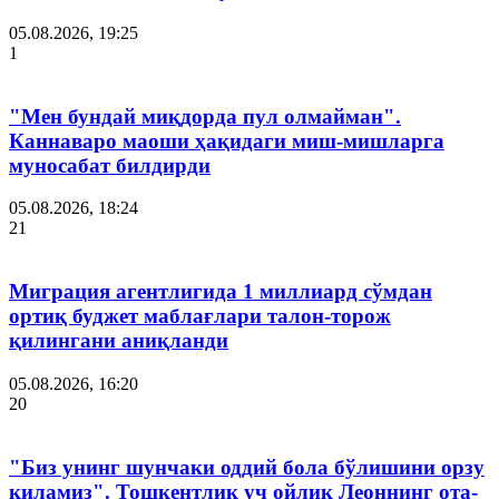
05.08.2026, 19:25
1
"Мен бундай миқдорда пул олмайман".
Каннаваро маоши ҳақидаги миш-мишларга
муносабат билдирди
05.08.2026, 18:24
21
Миграция агентлигида 1 миллиард сўмдан
ортиқ буджет маблағлари талон-торож
қилингани аниқланди
05.08.2026, 16:20
20
"Биз унинг шунчаки оддий бола бўлишини орзу
қиламиз". Тошкентлик уч ойлик Леоннинг ота-