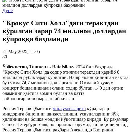
Дунё
"Крокус Сити Холл"даги терактдан
кўрилган зарар 74 миллион доллардан
кўпроққа баҳоланди
21 May 2025, 11:05
80
Ўзбекистон, Тошкент - Batafsil.uz.
2024 йил баҳорида
"Крокус Сити Холл"да содир этилган терактдан қарийб 6
миллиард рубль зарар кўрилган. Нашр эълон қилинган вақтда
бу сумма 74,7 миллион долларга тенг. Оммавий ҳужум
концерт бошланишидан олдин содир бўлган, 140 дан ортиқ
одамнинг ҳаётига зомин бўлган ва катта
вайронагарчиликларга олиб келган.
Россия Тергов қўмитаси
маълумотларига
кўра, зарар
миқдорига бинонинг шикастланиши, ускуналарнинг йўқ
қилиниши ва бошқа моддий йўқотишлар киради. Бу рақамлар
Санкт-Петербург халқаро юридик форумидаги чиқиши чоғида
Россия Тергов қўмитаси
раҳбари Александр Бастрикин