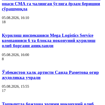
онаси СМА га чалинган ўғлига ёрдам беришни
сўрашмоқда
05.08.2026, 16:10
18
Қурилиш инспекцияси Мega Logistics Service
компанияси 6 та блокда ноқонуний қурилиш
олиб боргани аниқланди
05.08.2026, 16:00
8
Ўзбекистон халқ артисти Саида Раметова оғир
жудоликка учради
05.08.2026, 15:55
17
Тошкентда божхона ходими ноқонуний олиб