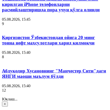
кирилган iPhone телефонларни
расмийлаштиришда пора учун қўлга олинди
05.08.2026, 15:45
9
Қирғизистон Ўзбекистондан ойига 20 минг
тонна нефт маҳсулотлари харид қилмоқчи
05.08.2026, 15:40
8
Абдуқодир Хусановнинг "Манчестер Сити"даги
ЯНГИ маоши маълум бўлди
05.08.2026, 15:40
12
Юклаш...
×