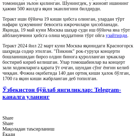
томонидан эълон қилинган. Шунингдек, у жиноят ишининг
ҳажми 500 жилдга яқин эканлигини билдирди.
Теракт иши бўйича 19 киши ҳибсга олинган, улардан тўрт
нафари ҳужумнинг бевосита ижрочилари ҳисобланади.
Яқинда, 19 май куни Москва шаҳар суди иш бўйича яна тўрт
айбланувчини ҳибсга олиш муддатини тўрт ойга
узайтирди
.
Теракт 2024 йил 22 март куни Москва яқинидаги Красногорск
шаҳрида содир этилган. "Пикник" рок-гуруҳи концерти
бошланишидан бироз олдин бинога қуролланган эркаклар
бостириб кириб келишган. Улар томошабинлар ва концерт
зали ходимларига қарата ўт очган, шундан сўнг ёнғин келиб
чиққан. Фожиа оқибатида 140 дан ортиқ киши ҳалок бўлган,
1700 га яқин киши жабрланган деб топилган.
Ўзбекистон бўйлаб янгиликлар: Telegram-
каналга уланинг
Share
Share
Мақоладан таъсирланиш
Ёқади