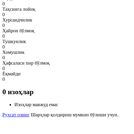
0
Таҳсинга лойиқ
0
Хурсандчилик
0
Ҳайрон бўлмоқ
0
Тушкунлик
0
Хомушлик
0
Ҳафсаласи пир бўлмоқ
0
Ёқмайди
0
0
изоҳлар
Изоҳлар мавжуд емас
Рухсат олинг
Шарҳлар қолдириш мумкин бўлиши учун.