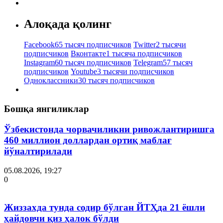
Алоқада қолинг
Facebook
65 тысяч подписчиков
Twitter
2 тысячи
подписчиков
Вконтакте
1 тысяча подписчиков
Instagram
60 тысяч подписчиков
Telegram
57 тысяч
подписчиков
Youtube
3 тысячи подписчиков
Одноклассники
30 тысяч подписчиков
Бошқа янгиликлар
Ўзбекистонда чорвачиликни ривожлантиришга
460 миллион доллардан ортиқ маблағ
йўналтирилади
05.08.2026, 19:27
0
Жиззахда тунда содир бўлган ЙТҲда 21 ёшли
ҳайдовчи қиз ҳалок бўлди