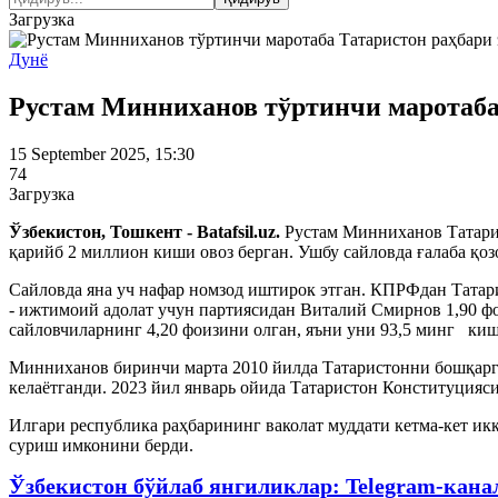
Загрузка
Дунё
Рустам Минниханов тўртинчи маротаба 
15 September 2025, 15:30
74
Загрузка
Ўзбекистон, Тошкент - Batafsil.uz.
Рустам Минниханов Татарис
қарийб 2 миллион киши овоз берган. Ушбу сайловда ғалаба қо
Сайловда яна уч нафар номзод иштирок этган. КПРФдан Татари
- ижтимоий адолат учун партиясидан Виталий Смирнов 1,90 ф
сайловчиларнинг 4,20 фоизини олган, яъни уни 93,5 минг киш
Минниханов биринчи марта 2010 йилда Татаристонни бошқарган
келаётганди. 2023 йил январь ойида Татаристон Конституцияси
Илгари республика раҳбарининг ваколат муддати кетма-кет ик
суриш имконини берди.
Ўзбекистон бўйлаб янгиликлар: Telegram-кана