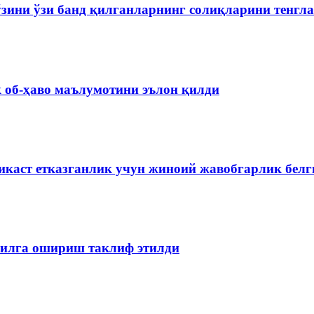
 ўзини ўзи банд қилганларнинг солиқларини тенг
 об-ҳаво маълумотини эълон қилди
икаст етказганлик учун жиноий жавобгарлик бел
йилга ошириш таклиф этилди