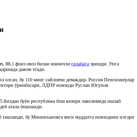
и
ч, 88,1 фоиз овоз билан ишончли
ғалабага
эришди. Унга
қаришда давом этади.
з олган, бу 110 минг сайловчи демакдир. Россия Пенсионерлар
иректори ўринбосари, ЛДПР номзоди Руслан Юсупов
05 йилдан буён республика бош вазири лавозимида ишлаб
деб атала бошланди.
иб ташланди, бу Миннихановга янги муддатга номзодини илгари