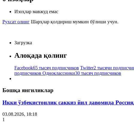
Изоҳлар мавжуд емас
Рухсат олинг
Шарҳлар қолдириш мумкин бўлиши учун.
Загрузка
Алоқада қолинг
Facebook
65 тысяч подписчиков
Twitter
2 тысячи подписчи
подписчиков
Одноклассники
30 тысяч подписчиков
Бошқа янгиликлар
Икки ўзбекистонлик саккиз йил давомида Россия
03.08.2026, 18:18
1