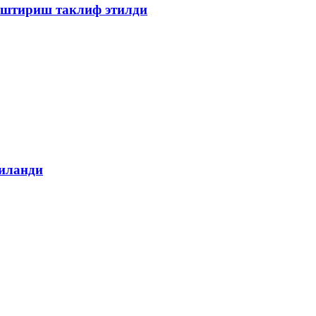
лаштириш таклиф этилди
гиланди