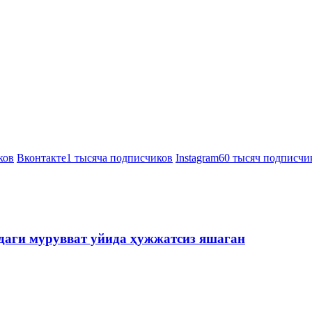
ков
Вконтакте
1 тысяча подписчиков
Instagram
60 тысяч подписчи
даги мурувват уйида ҳужжатсиз яшаган