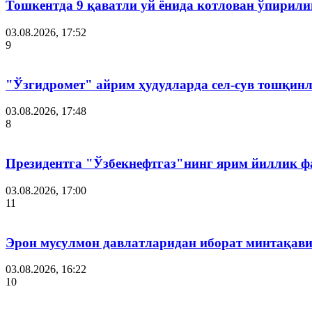
Тошкентда 9 қаватли уй ёнида котлован ўпирил
03.08.2026, 17:52
9
"Ўзгидромет" айрим ҳудудларда сел-сув тошқин
03.08.2026, 17:48
8
Президентга "Ўзбекнефтгаз"нинг ярим йиллик ф
03.08.2026, 17:00
11
Эрон мусулмон давлатларидан иборат минтақав
03.08.2026, 16:22
10