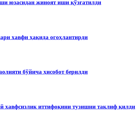
иши юзасидан жиноят иши қўзғатилди
лари хавфи ҳақида огоҳлантирди
аолияти бўйича ҳисобот берилди
ий хавфсизлик иттифоқини тузишни таклиф қилди