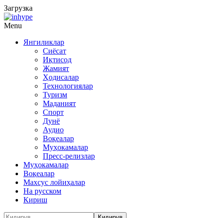
Загрузка
Menu
Янгиликлар
Сиёсат
Иқтисод
Жамият
Ҳодисалар
Технологиялар
Туризм
Маданият
Спорт
Дунё
Аудио
Воқеалар
Муҳокамалар
Пресс-релизлар
Муҳокамалар
Воқеалар
Махсус лойиҳалар
На русском
Кириш