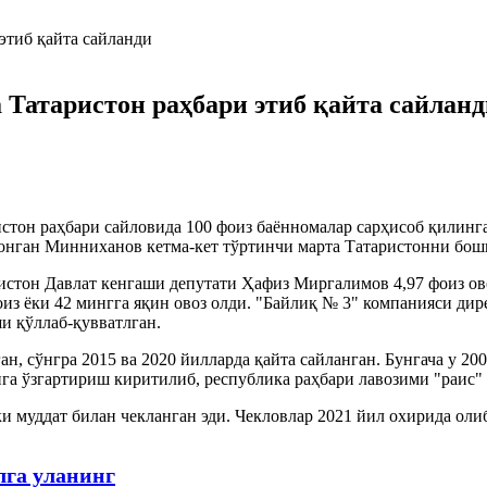
Татаристон раҳбари этиб қайта сайланд
тон раҳбари сайловида 100 фоиз баённомалар сарҳисоб қилинга
зонган Минниханов кетма-кет тўртинчи марта Татаристонни бош
стон Давлат кенгаши депутати Ҳафиз Миргалимов 4,97 фоиз ово
оиз ёки 42 мингга яқин овоз олди. "Байлиқ № 3" компанияси д
и қўллаб-қувватлган.
, сўнгра 2015 ва 2020 йилларда қайта сайланган. Бунгача у 20
га ўзгартириш киритилиб, республика раҳбари лавозими "раис" 
ки муддат билан чекланган эди. Чекловлар 2021 йил охирида ол
лга уланинг