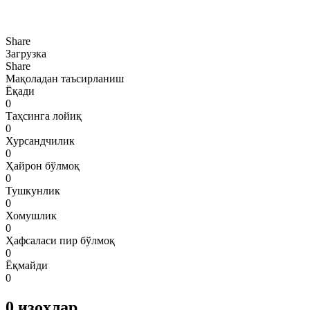
Share
Загрузка
Share
Мақоладан таъсирланиш
Ёқади
0
Таҳсинга лойиқ
0
Хурсандчилик
0
Ҳайрон бўлмоқ
0
Тушкунлик
0
Хомушлик
0
Ҳафсаласи пир бўлмоқ
0
Ёқмайди
0
0
изоҳлар