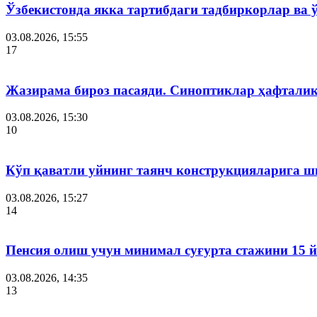
Ўзбекистонда якка тартибдаги тадбиркорлар ва
03.08.2026, 15:55
17
Жазирама бироз пасаяди. Синоптиклар ҳафталик
03.08.2026, 15:30
10
Кўп қаватли уйнинг таянч конструкцияларига ш
03.08.2026, 15:27
14
Пенсия олиш учун минимал суғурта стажини 15 
03.08.2026, 14:35
13