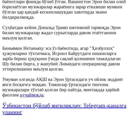
баёнотлари фонида бўлиб ўтган. Вашингтон Эрон билан олиб
борилаётган музокаралар жараёнига зарар етказиши мумкин
бўлган ҳар қандай кескинлашувдан хавотирда экани
билдирилмоқда.
Суҳбатдан кейин Дональд Трамп ижтимоий тармоқда Эрон
билан музокаралар жадал суръатларда давом этаётганини
маълум қилган.
Биньямин Нетаньяҳу эса ўз баёнотида, агар "Ҳизбуллоҳ"
ҳужумларни тўхтатмаса, Исроил Байрутдаги нишонларга
зарба бериш ҳуқуқини ўзида сақлаб қолишини таъкидлаган
Шу билан бирга, у жанубий Ливандаги операциялар давом
эттирилишини маълум қилган.
Умуман олганда АҚШ ва Эрон ўртасидаги уч ойлик зиддият
янги босқичга чиққан. Томонлар ўртасидаги тинчлик
музокаралари тўхтаб қолган бир пайтда, минтақада ҳарбий
фаоллик
кучаймоқда
.
Ўзбекистон бўйлаб янгиликлар: Telegram-каналга
уланинг