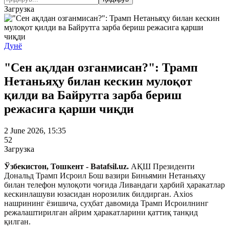
Загрузка
Дунё
"Сен ақлдан озганмисан?": Трамп
Нетаньяҳу билан кескин мулоқот
қилди ва Байрутга зарба бериш
режасига қарши чиқди
2 June 2026, 15:35
52
Загрузка
Ўзбекистон, Тошкент - Batafsil.uz.
АҚШ Президенти
Дональд Трамп Исроил Бош вазири Биньямин Нетаньяҳу
билан телефон мулоқоти чоғида Ливандаги ҳарбий ҳаракатлар
кескинлашуви юзасидан норозилик билдирган. Axios
нашрининг ёзишича, суҳбат давомида Трамп Исроилнинг
режалаштирилган айрим ҳаракатларини қаттиқ танқид
қилган.