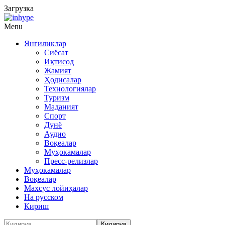
Загрузка
Menu
Янгиликлар
Сиёсат
Иқтисод
Жамият
Ҳодисалар
Технологиялар
Туризм
Маданият
Спорт
Дунё
Аудио
Воқеалар
Муҳокамалар
Пресс-релизлар
Муҳокамалар
Воқеалар
Махсус лойиҳалар
На русском
Кириш