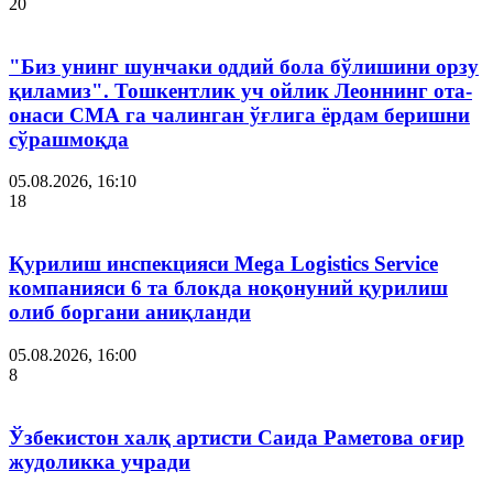
20
"Биз унинг шунчаки оддий бола бўлишини орзу
қиламиз". Тошкентлик уч ойлик Леоннинг ота-
онаси СМА га чалинган ўғлига ёрдам беришни
сўрашмоқда
05.08.2026, 16:10
18
Қурилиш инспекцияси Мega Logistics Service
компанияси 6 та блокда ноқонуний қурилиш
олиб боргани аниқланди
05.08.2026, 16:00
8
Ўзбекистон халқ артисти Саида Раметова оғир
жудоликка учради