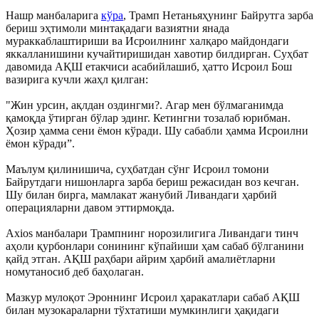
Нашр манбаларига
кўра
, Трамп Нетаньяҳунинг Байрутга зарба
бериш эҳтимоли минтақадаги вазиятни янада
мураккаблаштириши ва Исроилнинг халқаро майдондаги
яккалланишини кучайтиришидан хавотир билдирган. Суҳбат
давомида АҚШ етакчиси асабийлашиб, ҳатто Исроил Бош
вазирига кучли жаҳл қилган:
"Жин урсин, ақлдан оздингми?. Агар мен бўлмаганимда
қамоқда ўтирган бўлар эдинг. Кетингни тозалаб юрибман.
Ҳозир ҳамма сени ёмон кўради. Шу сабабли ҳамма Исроилни
ёмон кўради”.
Маълум қилинишича, суҳбатдан сўнг Исроил томони
Байрутдаги нишонларга зарба бериш режасидан воз кечган.
Шу билан бирга, мамлакат жанубий Ливандаги ҳарбий
операцияларни давом эттирмоқда.
Axios манбалари Трампнинг норозилигига Ливандаги тинч
аҳоли қурбонлари сонининг кўпайиши ҳам сабаб бўлганини
қайд этган. АҚШ раҳбари айрим ҳарбий амалиётларни
номутаносиб деб баҳолаган.
Мазкур мулоқот Эроннинг Исроил ҳаракатлари сабаб АҚШ
билан музокараларни тўхтатиши мумкинлиги ҳақидаги