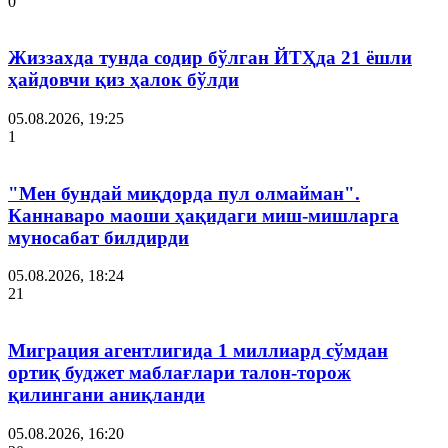
0
Жиззахда тунда содир бўлган ЙТҲда 21 ёшли
ҳайдовчи қиз ҳалок бўлди
05.08.2026, 19:25
1
"Мен бундай миқдорда пул олмайман".
Каннаваро маоши ҳақидаги миш-мишларга
муносабат билдирди
05.08.2026, 18:24
21
Миграция агентлигида 1 миллиард сўмдан
ортиқ буджет маблағлари талон-торож
қилингани аниқланди
05.08.2026, 16:20