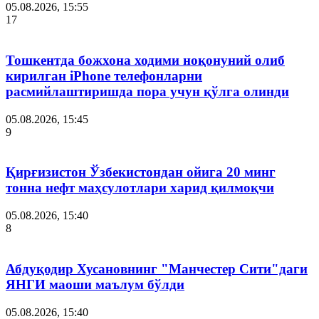
05.08.2026, 15:55
17
Тошкентда божхона ходими ноқонуний олиб
кирилган iPhone телефонларни
расмийлаштиришда пора учун қўлга олинди
05.08.2026, 15:45
9
Қирғизистон Ўзбекистондан ойига 20 минг
тонна нефт маҳсулотлари харид қилмоқчи
05.08.2026, 15:40
8
Абдуқодир Хусановнинг "Манчестер Сити"даги
ЯНГИ маоши маълум бўлди
05.08.2026, 15:40