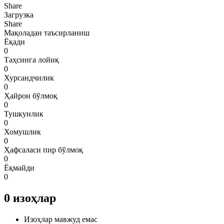
Share
Загрузка
Share
Мақоладан таъсирланиш
Ёқади
0
Таҳсинга лойиқ
0
Хурсандчилик
0
Ҳайрон бўлмоқ
0
Тушкунлик
0
Хомушлик
0
Ҳафсаласи пир бўлмоқ
0
Ёқмайди
0
0
изоҳлар
Изоҳлар мавжуд емас