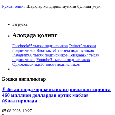
Рухсат олинг
Шарҳлар қолдириш мумкин бўлиши учун.
Загрузка
Алоқада қолинг
Facebook
65 тысяч подписчиков
Twitter
2 тысячи
подписчиков
Вконтакте
1 тысяча подписчиков
Instagram
60 тысяч подписчиков
Telegram
57 тысяч
подписчиков
Youtube
3 тысячи подписчиков
Одноклассники
30 тысяч подписчиков
Бошқа янгиликлар
Ўзбекистонда чорвачиликни ривожлантиришга
460 миллион доллардан ортиқ маблағ
йўналтирилади
05.08.2026, 19:27