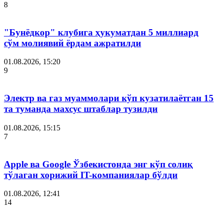
8
"Бунёдкор" клубига ҳукуматдан 5 миллиард
сўм молиявий ёрдам ажратилди
01.08.2026, 15:20
9
Электр ва газ муаммолари кўп кузатилаётган 15
та туманда махсус штаблар тузилди
01.08.2026, 15:15
7
Apple ва Google Ўзбекистонда энг кўп солиқ
тўлаган хорижий IT-компаниялар бўлди
01.08.2026, 12:41
14