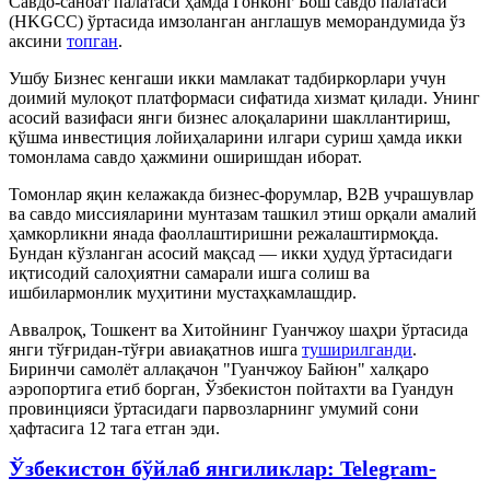
Савдо-саноат палатаси ҳамда Гонконг Бош савдо палатаси
(HKGCC) ўртасида имзоланган англашув меморандумида ўз
аксини
топган
.
Ушбу Бизнес кенгаши икки мамлакат тадбиркорлари учун
доимий мулоқот платформаси сифатида хизмат қилади. Унинг
асосий вазифаси янги бизнес алоқаларини шакллантириш,
қўшма инвестиция лойиҳаларини илгари суриш ҳамда икки
томонлама савдо ҳажмини оширишдан иборат.
Томонлар яқин келажакда бизнес-форумлар, B2B учрашувлар
ва савдо миссияларини мунтазам ташкил этиш орқали амалий
ҳамкорликни янада фаоллаштиришни режалаштирмоқда.
Бундан кўзланган асосий мақсад — икки ҳудуд ўртасидаги
иқтисодий салоҳиятни самарали ишга солиш ва
ишбилармонлик муҳитини мустаҳкамлашдир.
Аввалроқ, Тошкент ва Хитойнинг Гуанчжоу шаҳри ўртасида
янги тўғридан-тўғри авиақатнов ишга
туширилганди
.
Биринчи самолёт аллақачон "Гуанчжоу Байюн" халқаро
аэропортига етиб борган, Ўзбекистон пойтахти ва Гуандун
провинцияси ўртасидаги парвозларнинг умумий сони
ҳафтасига 12 тага етган эди.
Ўзбекистон бўйлаб янгиликлар: Telegram-