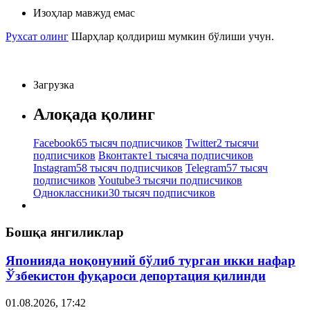
Изоҳлар мавжуд емас
Рухсат олинг
Шарҳлар қолдириш мумкин бўлиши учун.
Загрузка
Алоқада қолинг
Facebook
65 тысяч подписчиков
Twitter
2 тысячи
подписчиков
Вконтакте
1 тысяча подписчиков
Instagram
58 тысяч подписчиков
Telegram
57 тысяч
подписчиков
Youtube
3 тысячи подписчиков
Одноклассники
30 тысяч подписчиков
Бошқа янгиликлар
Японияда ноқонуний бўлиб турган икки нафар
Ўзбекистон фуқароси депортация қилинди
01.08.2026, 17:42