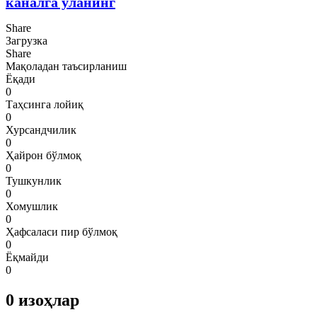
каналга уланинг
Share
Загрузка
Share
Мақоладан таъсирланиш
Ёқади
0
Таҳсинга лойиқ
0
Хурсандчилик
0
Ҳайрон бўлмоқ
0
Тушкунлик
0
Хомушлик
0
Ҳафсаласи пир бўлмоқ
0
Ёқмайди
0
0
изоҳлар