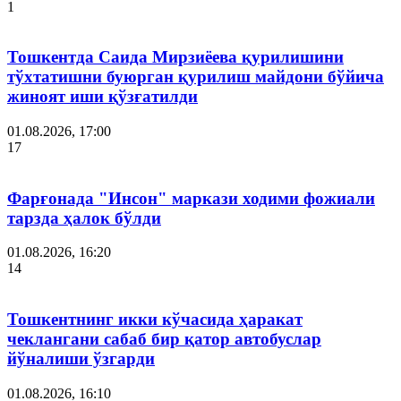
1
Тошкентда Саида Мирзиёева қурилишини
тўхтатишни буюрган қурилиш майдони бўйича
жиноят иши қўзғатилди
01.08.2026, 17:00
17
Фарғонада "Инсон" маркази ходими фожиали
тарзда ҳалок бўлди
01.08.2026, 16:20
14
Тошкентнинг икки кўчасида ҳаракат
чеклангани сабаб бир қатор автобуслар
йўналиши ўзгарди
01.08.2026, 16:10