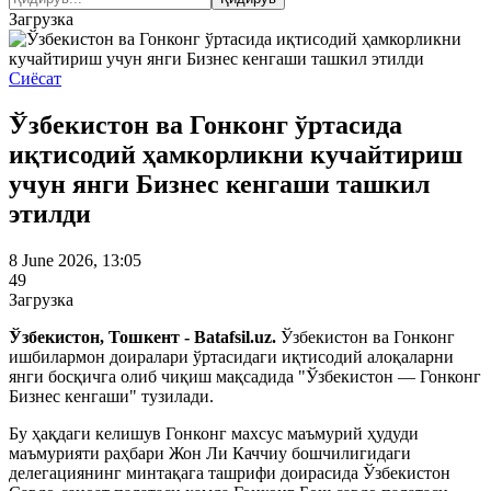
Загрузка
Сиёсат
Ўзбекистон ва Гонконг ўртасида
иқтисодий ҳамкорликни кучайтириш
учун янги Бизнес кенгаши ташкил
этилди
8 June 2026, 13:05
49
Загрузка
Ўзбекистон, Тошкент - Batafsil.uz.
Ўзбекистон ва Гонконг
ишбилармон доиралари ўртасидаги иқтисодий алоқаларни
янги босқичга олиб чиқиш мақсадида "Ўзбекистон — Гонконг
Бизнес кенгаши" тузилади.
Бу ҳақдаги келишув Гонконг махсус маъмурий ҳудуди
маъмурияти раҳбари Жон Ли Каччиу бошчилигидаги
делегациянинг минтақага ташрифи доирасида Ўзбекистон