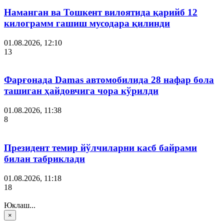
Наманган ва Тошкент вилоятида қарийб 12
килограмм гашиш мусодара қилинди
01.08.2026, 12:10
13
Фарғонада Damas автомобилида 28 нафар бола
ташиган ҳайдовчига чора кўрилди
01.08.2026, 11:38
8
Президент темир йўлчиларни касб байрами
билан табриклади
01.08.2026, 11:18
18
Юклаш...
×