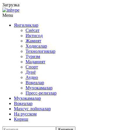
Загрузка
Menu
Янгиликлар
Сиёсат
Иқтисод
Жамият
Ҳодисалар
Технологиялар
Туризм
Маданият
Спорт
Дунё
Аудио
Воқеалар
Муҳокамалар
Пресс-релизлар
Муҳокамалар
Воқеалар
Махсус лойиҳалар
На русском
Кириш