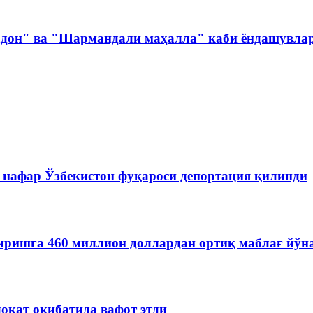
адон" ва "Шармандали маҳалла" каби ёндашувлар
 нафар Ўзбекистон фуқароси депортация қилинди
иришга 460 миллион доллардан ортиқ маблағ йўн
окат оқибатида вафот этди