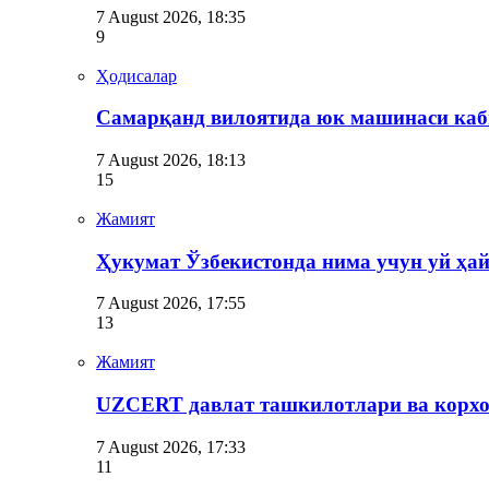
7 August 2026, 18:35
9
Ҳодисалар
Самарқанд вилоятида юк машинаси каби
7 August 2026, 18:13
15
Жамият
Ҳукумат Ўзбекистонда нима учун уй ҳ
7 August 2026, 17:55
13
Жамият
UZCERT давлат ташкилотлари ва корх
7 August 2026, 17:33
11