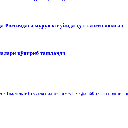
да Россиядаги мурувват уйида ҳужжатсиз яшаган
чалари қўпириб ташланди
ков
Вконтакте
1 тысяча подписчиков
Instagram
60 тысяч подписчи