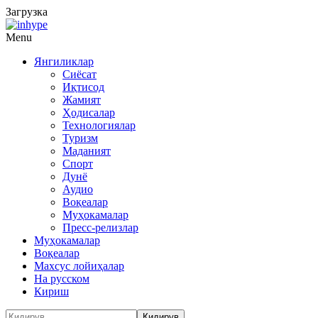
Загрузка
Menu
Янгиликлар
Сиёсат
Иқтисод
Жамият
Ҳодисалар
Технологиялар
Туризм
Маданият
Спорт
Дунё
Аудио
Воқеалар
Муҳокамалар
Пресс-релизлар
Муҳокамалар
Воқеалар
Махсус лойиҳалар
На русском
Кириш