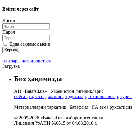
Войти через сайт
Логин
Парол
Ёдда сақламоқ мени
или зарегистрироваться
Загрузка
Биз ҳақимизда
АН «Batafsil.uz» - Ўзбекистон янгиликлари:
сиёсат
,
иқтисод
,
жамият
,
ҳодисалар
,
технологиялар
,
туриз
Материалларни тарқатиш "Батафсил" ЯА ёзма рухсатисиз 
© 2009-2026 «Batafsil.uz» ахборот агентлиги
Лицензия УзАПИ №0615 от 04.03.2010 г.