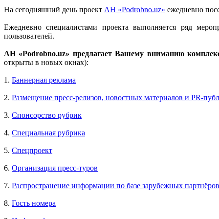
На сегодняшний день проект
АН «Podrobno.uz»
ежедневно посе
Ежедневно специалистами проекта выполняется ряд мероп
пользователей.
АН «Podrobno.uz» предлагает Вашему вниманию комплек
открыты в новых окнах):
1.
Баннерная реклама
2.
Размещение пресс-релизов, новостных материалов и PR-пуб
3.
Спонсорство рубрик
4.
Специальная рубрика
5.
Спецпроект
6.
Организация пресс-туров
7.
Распространение информации по базе зарубежных партнёро
8.
Гость номера