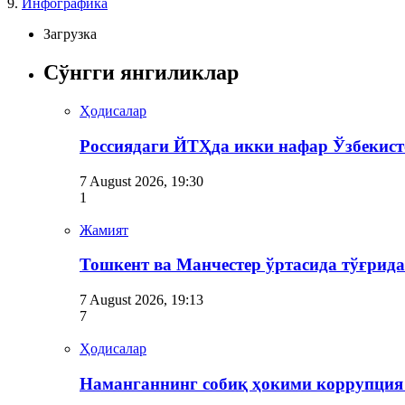
9.
Инфографика
Загрузка
Сўнгги янгиликлар
Ҳодисалар
Россиядаги ЙТҲда икки нафар Ўзбекист
7 August 2026, 19:30
1
Жамият
Тошкент ва Манчестер ўртасида тўғрид
7 August 2026, 19:13
7
Ҳодисалар
Наманганнинг собиқ ҳокими коррупция