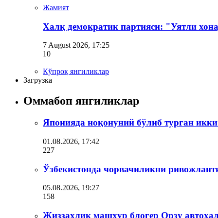
Жамият
Халқ демократик партияси: "Уятли хон
7 August 2026, 17:25
10
Кўпроқ янгиликлар
Загрузка
Оммабоп янгиликлар
Японияда ноқонуний бўлиб турган икки
01.08.2026, 17:42
227
Ўзбекистонда чорвачиликни ривожлант
05.08.2026, 19:27
158
Жиззахлик машҳур блогер Орзу автоҳал