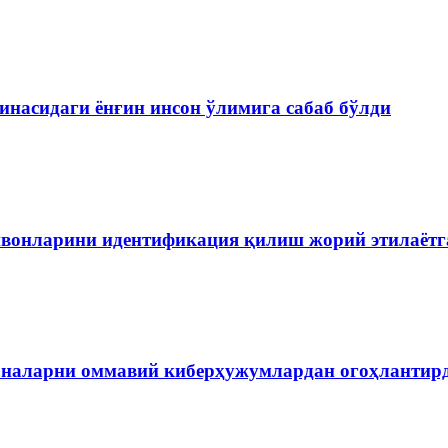
насидаги ёнғин инсон ўлимига сабаб бўлди
айвонларини идентификация қилиш жорий этилаёт
оналарни оммавий киберҳужумлардан огоҳлантир