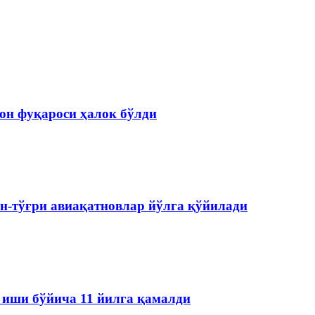
он фуқароси ҳалок бўлди
ан-тўғри авиақатновлар йўлга қўйилади
 иши бўйича 11 йилга қамалди