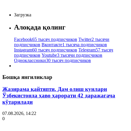
Загрузка
Алоқада қолинг
Facebook
65 тысяч подписчиков
Twitter
2 тысячи
подписчиков
Вконтакте
1 тысяча подписчиков
Instagram
60 тысяч подписчиков
Telegram
57 тысяч
подписчиков
Youtube
3 тысячи подписчиков
Одноклассники
30 тысяч подписчиков
Бошқа янгиликлар
Жазирама қайтяпти. Дам олиш кунлари
Ўзбекистонда ҳаво ҳарорати 42 даражагача
кўтарилади
07.08.2026, 14:22
0