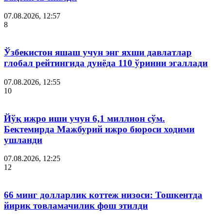
07.08.2026, 12:57
8
Ўзбекистон яшаш учун энг яхши давлатлар
глобал рейтингида дунёда 110 ўринни эгаллади
07.08.2026, 12:55
10
Йўқ ижро иши учун 6,1 миллион сўм.
Бектемирда Мажбурий ижро бюроси ходими
ушланди
07.08.2026, 12:25
12
66 минг долларлик коттеж низоси: Тошкентда
йирик товламачилик фош этилди