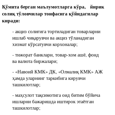
Қўмита берган маълумотларга кўра, йирик
солиқ тўловчилар тоифасига қўйидагилар
киради:
- акциз солиғига тортиладиган товарларни
ишлаб чиқарувчи ва акциз тўланадиган
хизмат кўрсатувчи корхоналар;
- тижорат банклари, товар-хом ашё, фонд
ва валюта биржалари;
- «Навоий КМК» ДК, «Олмалиқ КМК» АЖ
ҳамда уларнинг таркибига кирувчи
ташкилотлар;
- маҳсулот тақсимотига оид битим бўйича
ишларни бажаришда иштирок этаётган
ташкилотлар;