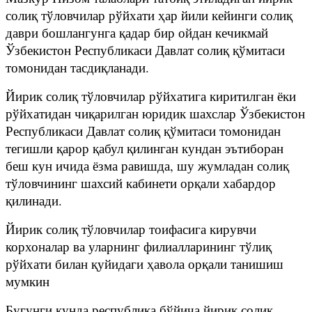
солиқ тўловчилар рўйхати ҳар йили кейинги солиқ
даври бошлангунга қадар бир ойдан кечикмай
Ўзбекистон Республикаси Давлат солиқ қўмитаси
томонидан тасдиқланади.
Йирик солиқ тўловчилар рўйхатига киритилган ёки
рўйхатидан чиқарилган юридик шахслар Ўзбекистон
Республикаси Давлат солиқ қўмитаси томонидан
тегишли қарор қабул қилинган кундан эътиборан
беш кун ичида ёзма равишда, шу жумладан солиқ
тўловчининг шахсий кабинети орқали хабардор
қилинади.
Йирик солиқ тўловчилар тоифасига кирувчи
корхоналар ва уларнинг филиалларининг тўлиқ
рўйхати билан қуйидаги ҳавола орқали танишиш
мумкин
Бугунги кунда республика бўйича йирик солиқ