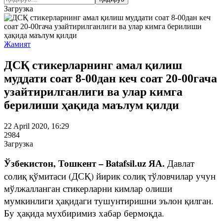
Загрузка
Жамият
ДСҚ стикерларнинг амал қилиш
муддати соат 8-00дан кеч соат 20-00гача
узайтирилганлиги ва улар кимга
берилиши ҳақида маълум қилди
22 April 2020, 16:29
2984
Загрузка
Ўзбекистон, Тошкент – Batafsil.uz ЯА.
Давлат
солиқ қўмитаси (ДСҚ) йирик солиқ тўловчилар учун
мўлжалланган стикерларни кимлар олиши
мумкинлиги ҳақидаги тушунтиришни эълон қилган.
Бу ҳақида мухбиримиз хабар бермоқда.