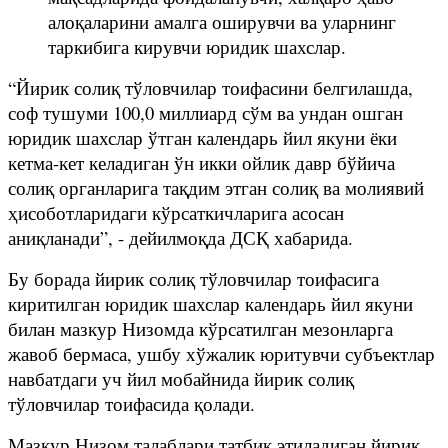
алоқаларини амалга оширувчи ва уларнинг
таркибига кирувчи юридик шахслар.
“Йирик солиқ тўловчилар тоифасини белгилашда,
соф тушуми 100,0 миллиард сўм ва ундан ошган
юридик шахслар ўтган календарь йил якуни ёки
кетма-кет келадиган ўн икки ойлик давр бўйича
солиқ органларига тақдим этган солиқ ва молиявий
ҳисоботларидаги кўрсаткичларига асосан
аниқланади”, - дейилмоқда ДСҚ хабарида.
Бу борада йирик солиқ тўловчилар тоифасига
киритилган юридик шахслар календарь йил якуни
билан мазкур Низомда кўрсатилган мезонларга
жавоб бермаса, ушбу хўжалик юритувчи субъектлар
навбатдаги уч йил мобайнида йирик солиқ
тўловчилар тоифасида қолади.
Мазкур Низом талаблари татбиқ этиладиган йирик