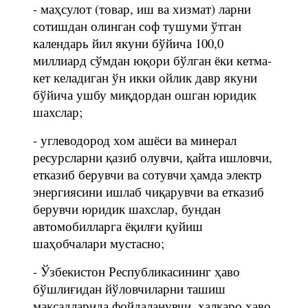
- маҳсулот (товар, иш ва хизмат) ларни
сотишдан олинган соф тушуми ўтган
календарь йил якуни бўйича 100,0
миллиард сўмдан юқори бўлган ёки кетма-
кет келадиган ўн икки ойлик давр якуни
бўйича ушбу миқдордан ошган юридик
шахслар;
- углеводород хом ашёси ва минерал
ресурсларни қазиб олувчи, қайта ишловчи,
етказиб берувчи ва сотувчи ҳамда электр
энергиясини ишлаб чиқарувчи ва етказиб
берувчи юридик шахслар, бундан
автомобилларга ёқилғи қуйиш
шаҳобчалари мустасно;
- Ўзбекистон Республикасининг ҳаво
бўшлиғидан йўловчиларни ташиш
мақсадларида фойдаланувчи, халқаро ҳаво