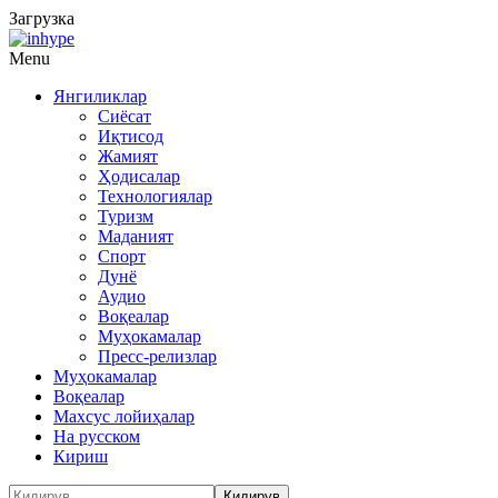
Загрузка
Menu
Янгиликлар
Сиёсат
Иқтисод
Жамият
Ҳодисалар
Технологиялар
Туризм
Маданият
Спорт
Дунё
Аудио
Воқеалар
Муҳокамалар
Пресс-релизлар
Муҳокамалар
Воқеалар
Махсус лойиҳалар
На русском
Кириш