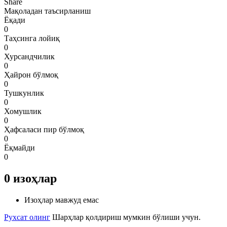
Share
Мақоладан таъсирланиш
Ёқади
0
Таҳсинга лойиқ
0
Хурсандчилик
0
Ҳайрон бўлмоқ
0
Тушкунлик
0
Хомушлик
0
Ҳафсаласи пир бўлмоқ
0
Ёқмайди
0
0
изоҳлар
Изоҳлар мавжуд емас
Рухсат олинг
Шарҳлар қолдириш мумкин бўлиши учун.