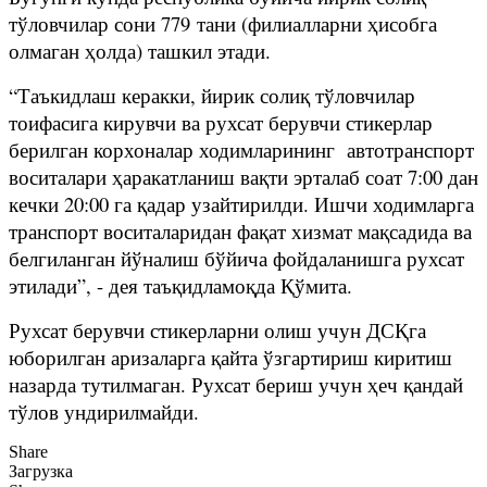
тўловчилар сони 779 тани (филиалларни ҳисобга
олмаган ҳолда) ташкил этади.
“Таъкидлаш керакки, йирик солиқ тўловчилар
тоифасига кирувчи ва рухсат берувчи стикерлар
берилган корхоналар ходимларининг автотранспорт
воситалари ҳаракатланиш вақти эрталаб соат 7:00 дан
кечки 20:00 га қадар узайтирилди. Ишчи ходимларга
транспорт воситаларидан фақат хизмат мақсадида ва
белгиланган йўналиш бўйича фойдаланишга рухсат
этилади”, - дея таъқидламоқда Қўмита.
Рухсат берувчи стикерларни олиш учун ДСҚга
юборилган аризаларга қайта ўзгартириш киритиш
назарда тутилмаган. Рухсат бериш учун ҳеч қандай
тўлов ундирилмайди.
Share
Загрузка