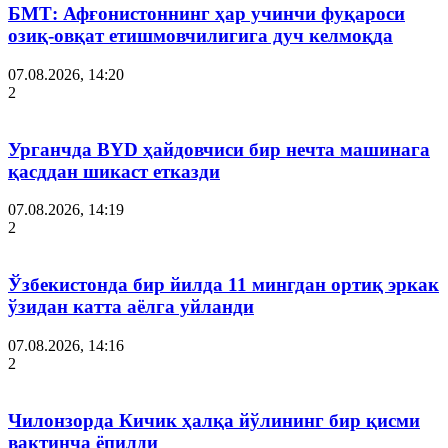
БМТ: Афғонистоннинг ҳар учинчи фуқароси
озиқ-овқат етишмовчилигига дуч келмоқда
07.08.2026, 14:20
2
Урганчда BYD ҳайдовчиси бир нечта машинага
қасддан шикаст етказди
07.08.2026, 14:19
2
Ўзбекистонда бир йилда 11 мингдан ортиқ эркак
ўзидан катта аёлга уйланди
07.08.2026, 14:16
2
Чилонзорда Кичик ҳалқа йўлининг бир қисми
вақтинча ёпилди