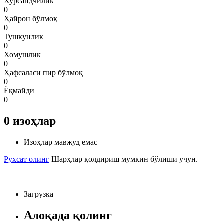
Хурсандчилик
0
Ҳайрон бўлмоқ
0
Тушкунлик
0
Хомушлик
0
Ҳафсаласи пир бўлмоқ
0
Ёқмайди
0
0
изоҳлар
Изоҳлар мавжуд емас
Рухсат олинг
Шарҳлар қолдириш мумкин бўлиши учун.
Загрузка
Алоқада қолинг