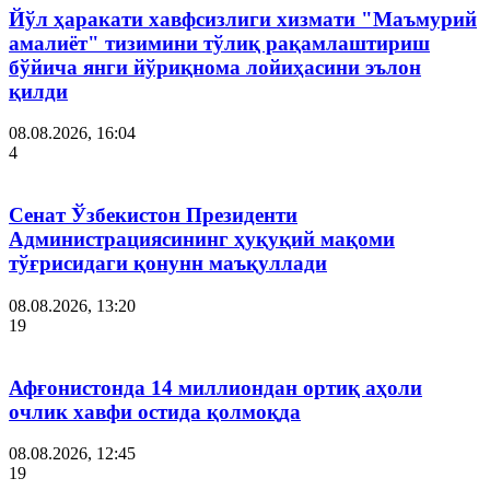
Йўл ҳаракати хавфсизлиги хизмати "Маъмурий
амалиёт" тизимини тўлиқ рақамлаштириш
бўйича янги йўриқнома лойиҳасини эълон
қилди
08.08.2026, 16:04
4
Сенат Ўзбекистон Президенти
Администрациясининг ҳуқуқий мақоми
тўғрисидаги қонунн маъқуллади
08.08.2026, 13:20
19
Афғонистонда 14 миллиондан ортиқ аҳоли
очлик хавфи остида қолмоқда
08.08.2026, 12:45
19