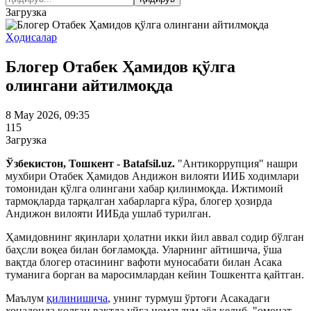
Загрузка
Ҳодисалар
Блогер Отабек Ҳамидов қўлга
олингани айтилмоқда
8 May 2026, 09:35
115
Загрузка
Ўзбекистон, Тошкент - Batafsil.uz.
"Антикоррупция" нашри
мухбири Отабек Ҳамидов Андижон вилояти ИИБ ходимлари
томонидан қўлга олингани хабар қилинмоқда. Ижтимоий
тармоқларда тарқалган хабарларга кўра, блогер ҳозирда
Андижон вилояти ИИБда ушлаб турилган.
Ҳамидовнинг яқинлари ҳолатни икки йил аввал содир бўлган
баҳсли воқеа билан боғламоқда. Уларнинг айтишича, ўша
вақтда блогер отасининг вафоти муносабати билан Асака
туманига борган ва маросимлардан кейин Тошкентга қайтган.
Маълум
қилинишича
, унинг турмуш ўртоғи Асакадаги
хонадонда қолган вақтда уйга номаълум аёл келиб, "омонат