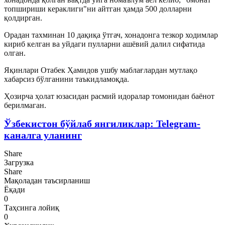
топшириши кераклиги"ни айтган ҳамда 500 долларни
қолдирган.
Орадан тахминан 10 дақиқа ўтгач, хонадонга тезкор ходимлар
кириб келган ва уйдаги пулларни ашёвий далил сифатида
олган.
Яқинлари Отабек Ҳамидов ушбу маблағлардан мутлақо
хабарсиз бўлганини таъкидламоқда.
Ҳозирча ҳолат юзасидан расмий идоралар томонидан баёнот
берилмаган.
Ўзбекистон бўйлаб янгиликлар: Telegram-
каналга уланинг
Share
Загрузка
Share
Мақоладан таъсирланиш
Ёқади
0
Таҳсинга лойиқ
0