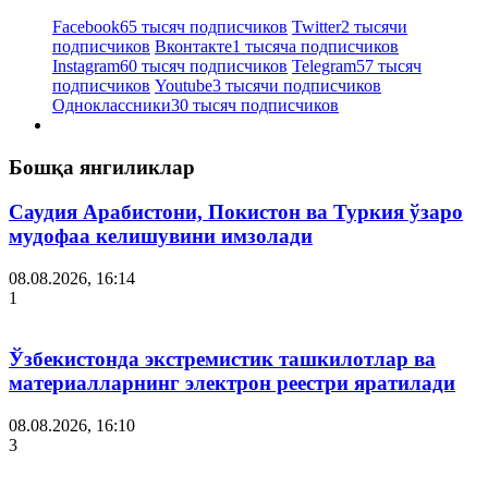
Facebook
65 тысяч подписчиков
Twitter
2 тысячи
подписчиков
Вконтакте
1 тысяча подписчиков
Instagram
60 тысяч подписчиков
Telegram
57 тысяч
подписчиков
Youtube
3 тысячи подписчиков
Одноклассники
30 тысяч подписчиков
Бошқа янгиликлар
Саудия Арабистони, Покистон ва Туркия ўзаро
мудофаа келишувини имзолади
08.08.2026, 16:14
1
Ўзбекистонда экстремистик ташкилотлар ва
материалларнинг электрон реестри яратилади
08.08.2026, 16:10
3