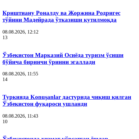
Криштиану Роналду ва Жоржина Родригес
тўйини Мадейрада ўтказиши кутилмоқда
08.08.2026, 12:12
13
Ўзбекистон Марказий Осиёда туризм ўсиши
бўйича биринчи ўринни эгаллади
08.08.2026, 11:55
14
Туркияда Konuşanlar дастурида чиқиш қилган
Ўзбекистон фуқароси ушланди
08.08.2026, 11:43
10
Ўзбекистонда хизмат кўрсатган ёшлар