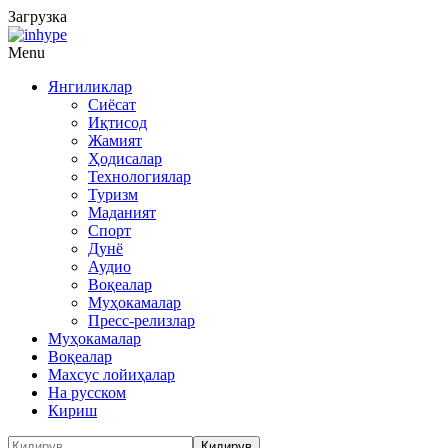
Загрузка
Menu
Янгиликлар
Сиёсат
Иқтисод
Жамият
Ҳодисалар
Технологиялар
Туризм
Маданият
Спорт
Дунё
Аудио
Воқеалар
Муҳокамалар
Пресс-релизлар
Муҳокамалар
Воқеалар
Махсус лойиҳалар
На русском
Кириш