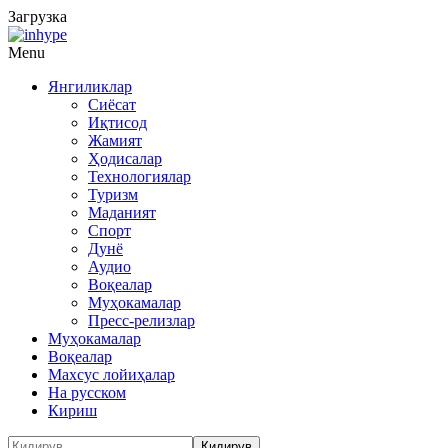
Загрузка
Menu
Янгиликлар
Сиёсат
Иқтисод
Жамият
Ҳодисалар
Технологиялар
Туризм
Маданият
Спорт
Дунё
Аудио
Воқеалар
Муҳокамалар
Пресс-релизлар
Муҳокамалар
Воқеалар
Махсус лойиҳалар
На русском
Кириш