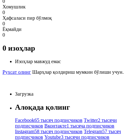
0
Хомушлик
0
Ҳафсаласи пир бўлмоқ
0
Ёқмайди
0
0
изоҳлар
Изоҳлар мавжуд емас
Рухсат олинг
Шарҳлар қолдириш мумкин бўлиши учун.
Загрузка
Алоқада қолинг
Facebook
65 тысяч подписчиков
Twitter
2 тысячи
подписчиков
Вконтакте
1 тысяча подписчиков
Instagram
58 тысяч подписчиков
Telegram
57 тысяч
подписчиков
Youtube
3 тысячи подписчиков