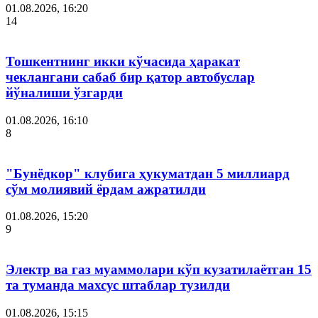
01.08.2026, 16:20
14
Тошкентнинг икки кўчасида ҳаракат
чеклангани сабаб бир қатор автобуслар
йўналиши ўзгарди
01.08.2026, 16:10
8
"Бунёдкор" клубига ҳукуматдан 5 миллиард
сўм молиявий ёрдам ажратилди
01.08.2026, 15:20
9
Электр ва газ муаммолари кўп кузатилаётган 15
та туманда махсус штаблар тузилди
01.08.2026, 15:15