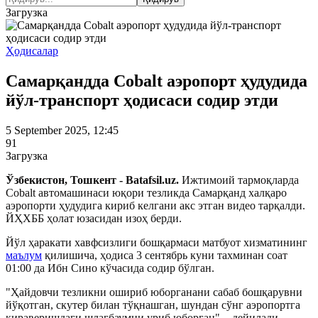
Загрузка
Ҳодисалар
Самарқандда Cobalt аэропорт ҳудудида
йўл-транспорт ҳодисаси содир этди
5 September 2025, 12:45
91
Загрузка
Ўзбекистон, Тошкент - Batafsil.uz.
Ижтимоий тармоқларда
Cobalt автомашинаси юқори тезликда Самарқанд халқаро
аэропорти ҳудудига кириб келгани акс этган видео тарқалди.
ЙҲХББ ҳолат юзасидан изоҳ берди.
Йўл ҳаракати хавфсизлиги бошқармаси матбуот хизматининг
маълум
қилишича, ҳодиса 3 сентябрь куни тахминан соат
01:00 да Ибн Сино кўчасида содир бўлган.
"Ҳайдовчи тезликни ошириб юборганани сабаб бошқарувни
йўқотган, скутер билан тўқнашган, шундан сўнг аэропортга
кираверишдаги шлагбаумни уриб юборган", - дейилади