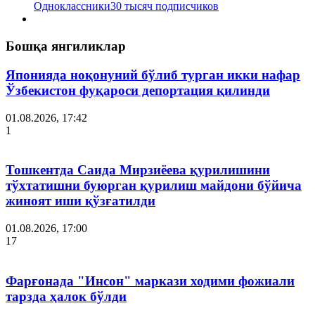
Одноклассники
30 тысяч подписчиков
Бошқа янгиликлар
Японияда ноқонуний бўлиб турган икки нафар
Ўзбекистон фуқароси депортация қилинди
01.08.2026, 17:42
1
Тошкентда Саида Мирзиёева қурилишини
тўхтатишни буюрган қурилиш майдони бўйича
жиноят иши қўзғатилди
01.08.2026, 17:00
17
Фарғонада "Инсон" маркази ходими фожиали
тарзда ҳалок бўлди