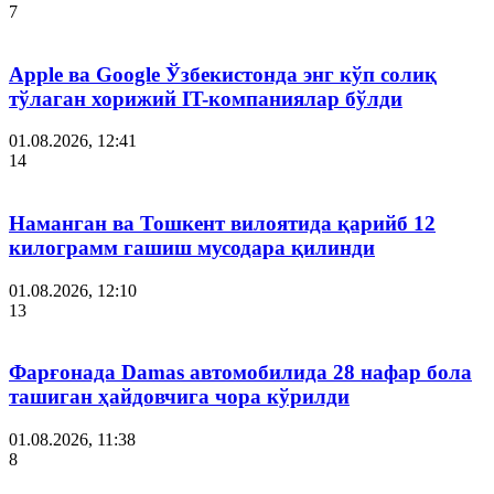
7
Apple ва Google Ўзбекистонда энг кўп солиқ
тўлаган хорижий IT-компаниялар бўлди
01.08.2026, 12:41
14
Наманган ва Тошкент вилоятида қарийб 12
килограмм гашиш мусодара қилинди
01.08.2026, 12:10
13
Фарғонада Damas автомобилида 28 нафар бола
ташиган ҳайдовчига чора кўрилди
01.08.2026, 11:38
8