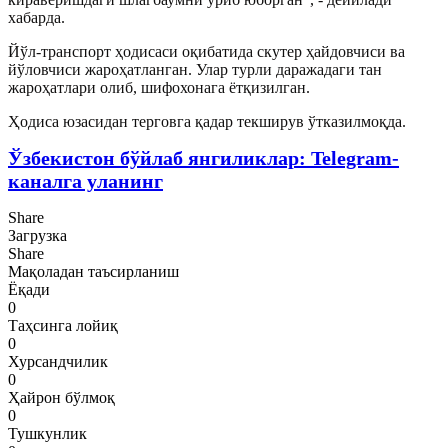
хабарда.
Йўл-транспорт ҳодисаси оқибатида скутер ҳайдовчиси ва
йўловчиси жароҳатланган. Улар турли даражадаги тан
жароҳатлари олиб, шифохонага ётқизилган.
Ҳодиса юзасидан терговга қадар текширув ўтказилмоқда.
Ўзбекистон бўйлаб янгиликлар: Telegram-
каналга уланинг
Share
Загрузка
Share
Мақоладан таъсирланиш
Ёқади
0
Таҳсинга лойиқ
0
Хурсандчилик
0
Ҳайрон бўлмоқ
0
Тушкунлик